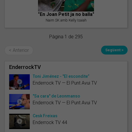
"En Joan Petit ja no balla"
Naim SK amb Kelly Isaiah
Pàgina 1 de 295
< Anterior
Següent >
EnderrockTV
Toni Jiménez - "El escondite”
Enderrock TV — El Punt Avui TV
"Sa cara" de Leonmanso
Enderrock TV — El Punt Avui TV
Cesk Freixas
Enderrock TV 44