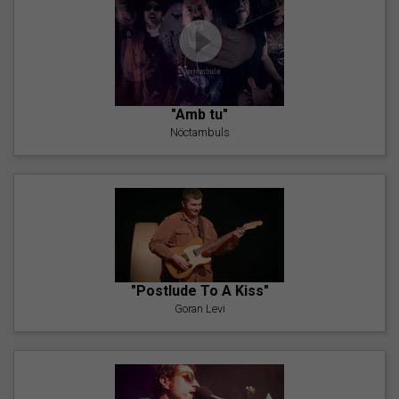
"Amb tu"
Nöctambuls
"Postlude To A Kiss"
Goran Levi