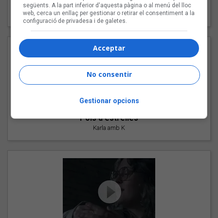
"Les cabres"
següents. A la part inferior d'aquesta pàgina o al menú del lloc
web, cerca un enllaç per gestionar o retirar el consentiment a la
94 Rules amb Compte
configuració de privadesa i de galetes.
Acceptar
No consentir
Gestionar opcions
"Pols d'estrelles"
Karla amb K