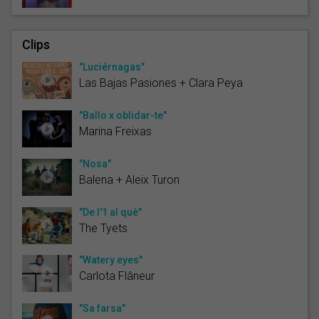
Clips
"Luciérnagas"
Las Bajas Pasiones + Clara Peya
"Ballo x oblidar-te"
Marina Freixas
"Nosa"
Balena + Aleix Turon
"De l'1 al què"
The Tyets
"Watery eyes"
Carlota Flâneur
"Sa farsa"