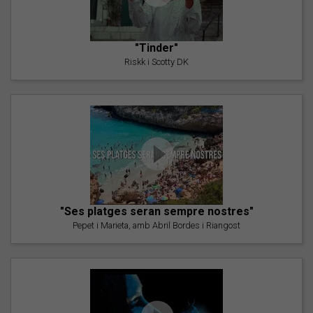
"Tinder"
Riskk i Scotty DK
"Ses platges seran sempre nostres"
Pepet i Marieta, amb Abril Bordes i Riangost