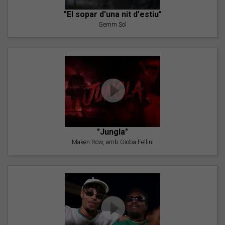
"El sopar d'una nit d'estiu"
Gemm Sol
"Jungla"
Maken Row, amb Gioba Fellini