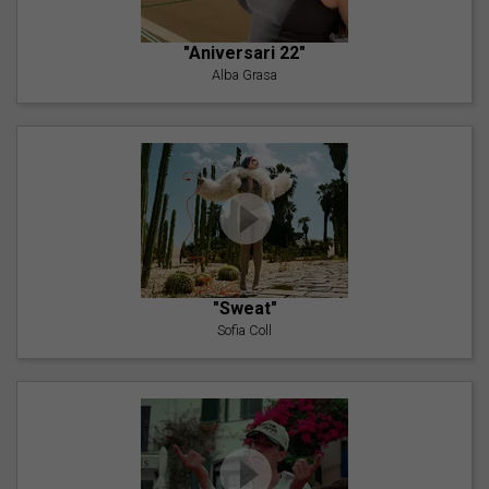
"Aniversari 22"
Alba Grasa
"Sweat"
Sofia Coll