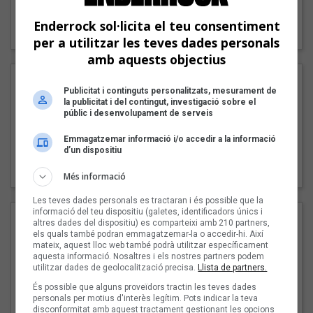
"Lo bueno y lo malo"
Enderrock sol·licita el teu consentiment
Carmen y María
per a utilitzar les teves dades personals
amb aquests objectius
Publicitat i continguts personalitzats, mesurament de
la publicitat i del contingut, investigació sobre el
públic i desenvolupament de serveis
Emmagatzemar informació i/o accedir a la informació
d’un dispositiu
"Posidònia"
Pep Álvarez amb Joan Muntaner (Xanguito)
Més informació
Les teves dades personals es tractaran i és possible que la
informació del teu dispositiu (galetes, identificadors únics i
altres dades del dispositiu) es comparteixi amb 210 partners,
els quals també podran emmagatzemar-la o accedir-hi. Així
mateix, aquest lloc web també podrà utilitzar específicament
aquesta informació. Nosaltres i els nostres partners podem
utilitzar dades de geolocalització precisa.
Llista de partners.
És possible que alguns proveïdors tractin les teves dades
personals per motius d'interès legítim. Pots indicar la teva
disconformitat amb aquest tractament gestionant les opcions