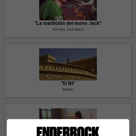
"La maldición del mono Jack"
Monkey Jack Band
"El llit"
Baaldo