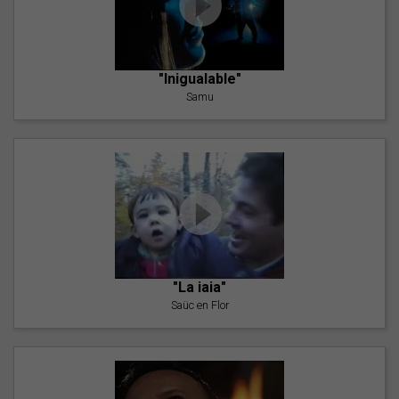
"Inigualable"
Samu
"La iaia"
Saüc en Flor