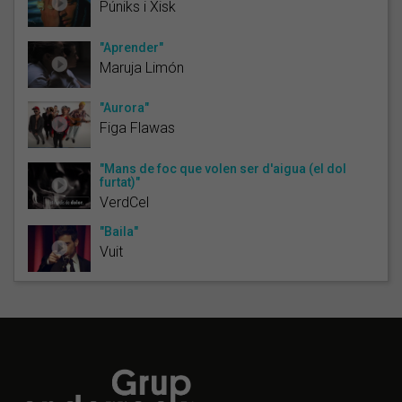
Púniks i Xisk
"Aprender"
Maruja Limón
"Aurora"
Figa Flawas
"Mans de foc que volen ser d'aigua (el dol
furtat)"
VerdCel
"Baila"
Vuit