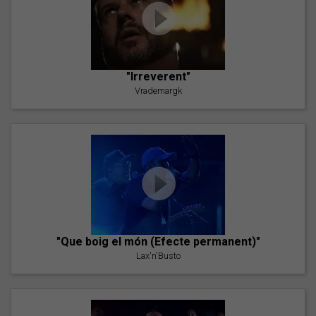
"Irreverent"
Vrademargk
"Que boig el món (Efecte permanent)"
Lax'n'Busto