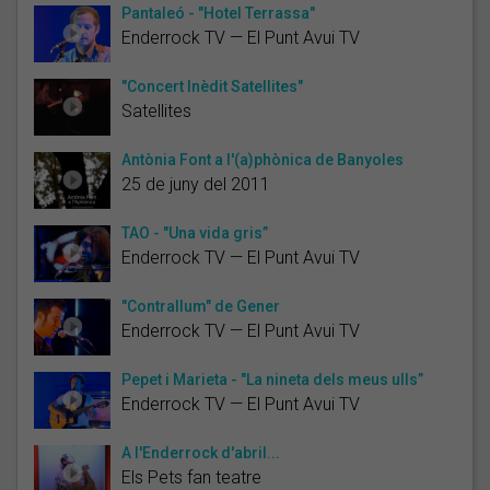
Pantaleó - "Hotel Terrassa"
Enderrock TV — El Punt Avui TV
"Concert Inèdit Satellites"
Satellites
Antònia Font a l'(a)phònica de Banyoles
25 de juny del 2011
TAO - "Una vida gris”
Enderrock TV — El Punt Avui TV
"Contrallum" de Gener
Enderrock TV — El Punt Avui TV
Pepet i Marieta - "La nineta dels meus ulls”
Enderrock TV — El Punt Avui TV
A l'Enderrock d'abril...
Els Pets fan teatre