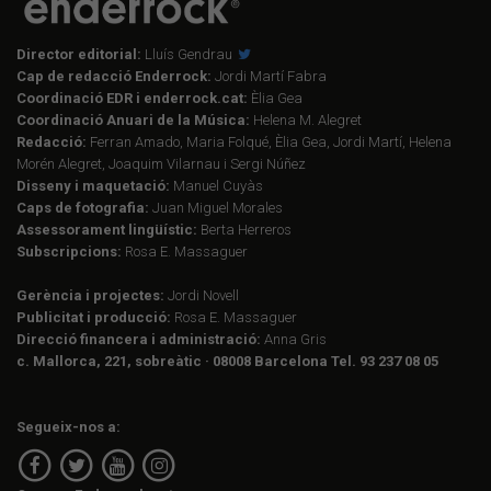
Director editorial:
Lluís Gendrau
Cap de redacció Enderrock:
Jordi Martí Fabra
Coordinació EDR i enderrock.cat:
Èlia Gea
Coordinació Anuari de la Música:
Helena M. Alegret
Redacció:
Ferran Amado, Maria Folqué, Èlia Gea, Jordi Martí, Helena
Morén Alegret, Joaquim Vilarnau i Sergi Núñez
Disseny i maquetació:
Manuel Cuyàs
Caps de fotografia:
Juan Miguel Morales
Assessorament lingüístic:
Berta Herreros
Subscripcions:
Rosa E. Massaguer
Gerència i projectes:
Jordi Novell
Publicitat i producció:
Rosa E. Massaguer
Direcció financera i administració:
Anna Gris
c. Mallorca, 221, sobreàtic · 08008 Barcelona Tel. 93 237 08 05
Segueix-nos a: