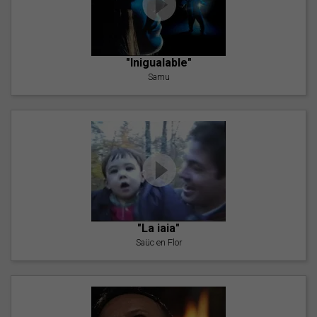
"Inigualable"
Samu
"La iaia"
Saüc en Flor