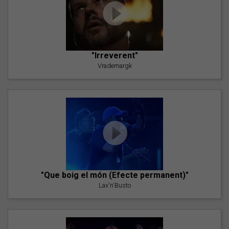
"Irreverent"
Vrademargk
"Que boig el món (Efecte permanent)"
Lax'n'Busto