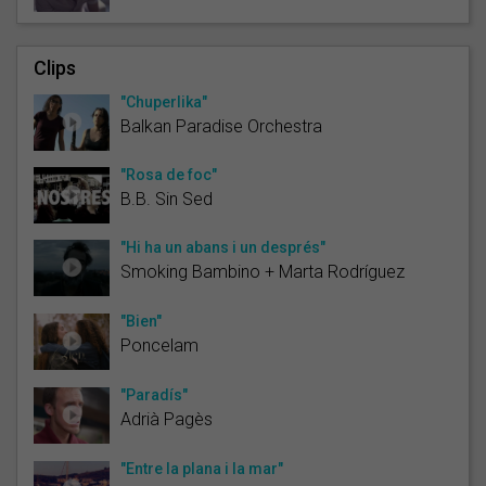
Clips
"Chuperlika"
Balkan Paradise Orchestra
"Rosa de foc"
B.B. Sin Sed
"Hi ha un abans i un després"
Smoking Bambino + Marta Rodríguez
"Bien"
Poncelam
"Paradís"
Adrià Pagès
"Entre la plana i la mar"