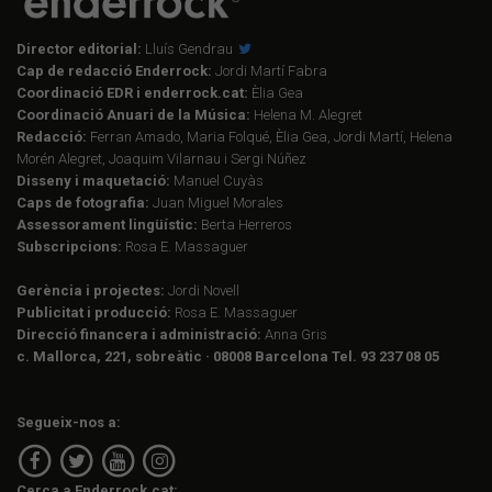
Director editorial:
Lluís Gendrau
Cap de redacció Enderrock:
Jordi Martí Fabra
Coordinació EDR i enderrock.cat:
Èlia Gea
Coordinació Anuari de la Música:
Helena M. Alegret
Redacció:
Ferran Amado, Maria Folqué, Èlia Gea, Jordi Martí, Helena
Morén Alegret, Joaquim Vilarnau i Sergi Núñez
Disseny i maquetació:
Manuel Cuyàs
Caps de fotografia:
Juan Miguel Morales
Assessorament lingüístic:
Berta Herreros
Subscripcions:
Rosa E. Massaguer
Gerència i projectes:
Jordi Novell
Publicitat i producció:
Rosa E. Massaguer
Direcció financera i administració:
Anna Gris
c. Mallorca, 221, sobreàtic · 08008 Barcelona Tel. 93 237 08 05
Segueix-nos a:
Cerca a Enderrock.cat: