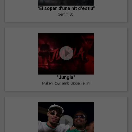
"El sopar d'una nit d'estiu"
Gemm Sol
"Jungla"
Maken Row, amb Gioba Fellini