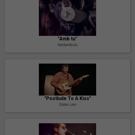
"Amb tu"
Nöctambuls
"Postlude To A Kiss"
Goran Levi