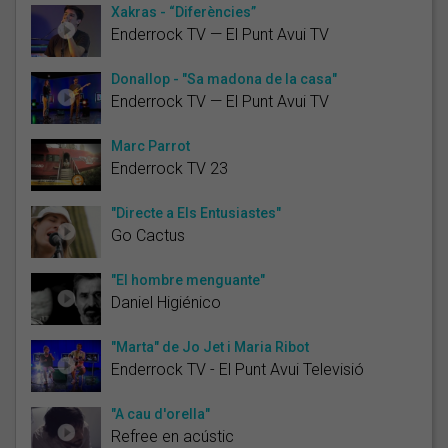
Xakras - “Diferències”
Enderrock TV — El Punt Avui TV
Donallop - "Sa madona de la casa"
Enderrock TV — El Punt Avui TV
Marc Parrot
Enderrock TV 23
"Directe a Els Entusiastes"
Go Cactus
"El hombre menguante"
Daniel Higiénico
"Marta" de Jo Jet i Maria Ribot
Enderrock TV - El Punt Avui Televisió
"A cau d'orella"
Refree en acústic