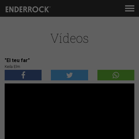
Men
de
nav
Vídeos
"El teu far"
Keila Elm