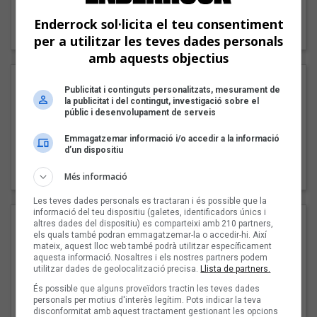
"Lo bueno y lo malo"
Enderrock sol·licita el teu consentiment
Carmen y María
per a utilitzar les teves dades personals
amb aquests objectius
Publicitat i continguts personalitzats, mesurament de
la publicitat i del contingut, investigació sobre el
públic i desenvolupament de serveis
Emmagatzemar informació i/o accedir a la informació
d’un dispositiu
"Posidònia"
Pep Álvarez amb Joan Muntaner (Xanguito)
Més informació
Les teves dades personals es tractaran i és possible que la
informació del teu dispositiu (galetes, identificadors únics i
altres dades del dispositiu) es comparteixi amb 210 partners,
els quals també podran emmagatzemar-la o accedir-hi. Així
mateix, aquest lloc web també podrà utilitzar específicament
aquesta informació. Nosaltres i els nostres partners podem
utilitzar dades de geolocalització precisa.
Llista de partners.
És possible que alguns proveïdors tractin les teves dades
personals per motius d'interès legítim. Pots indicar la teva
disconformitat amb aquest tractament gestionant les opcions