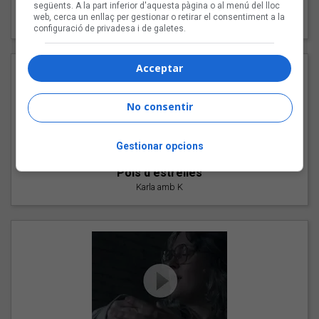
"Les cabres"
següents. A la part inferior d'aquesta pàgina o al menú del lloc
web, cerca un enllaç per gestionar o retirar el consentiment a la
94 Rules amb Compte
configuració de privadesa i de galetes.
Acceptar
No consentir
Gestionar opcions
"Pols d'estrelles"
Karla amb K