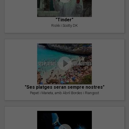
"Tinder"
Riskk i Scotty DK
"Ses platges seran sempre nostres"
Pepet i Marieta, amb Abril Bordes i Riangost