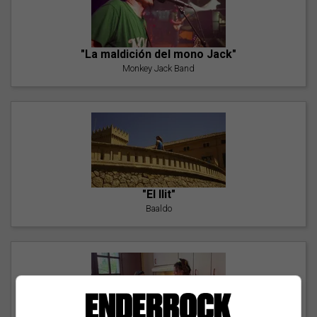
"La maldición del mono Jack"
Monkey Jack Band
"El llit"
Baaldo