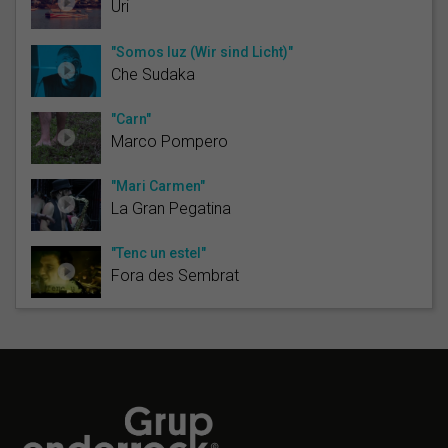
Uri
"Somos luz (Wir sind Licht)"
Che Sudaka
"Carn"
Marco Pompero
"Mari Carmen"
La Gran Pegatina
"Tenc un estel"
Fora des Sembrat