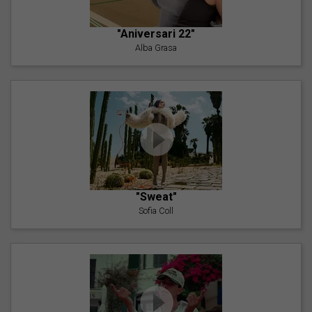
"Aniversari 22"
Alba Grasa
"Sweat"
Sofia Coll