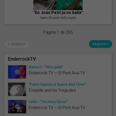
"En Joan Petit ja no balla"
Naim SK amb Kelly Isaiah
Pàgina 1 de 295
< Anterior
Següent >
EnderrockTV
Balancí - “Món petit”
Enderrock TV — El Punt Avui TV
"Futile Games in Space And Time"
Evripidis and his Tragedies
Leila - “I’m not a Stone”
Enderrock TV — El Punt Avui TV