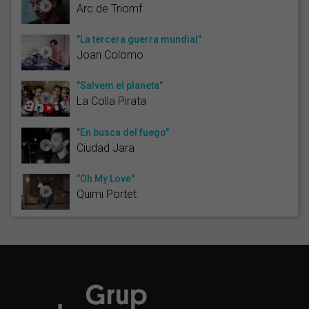
Arc de Triomf
"La tercera guerra mundial"
Joan Colomo
"Salvem el planeta"
La Colla Pirata
"En busca del fuego"
Ciudad Jara
"Oh My Love"
Quimi Portet