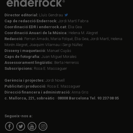
Director editorial:
Lluís Gendrau
Cap de redacció Enderrock:
Jordi Martí Fabra
Coordinació EDR i enderrock.cat:
Èlia Gea
Coordinació Anuari de la Música:
Helena M. Alegret
Redacció:
Ferran Amado, Maria Folqué, Èlia Gea, Jordi Martí, Helena
Morén Alegret, Joaquim Vilarnau i Sergi Núñez
Disseny i maquetació:
Manuel Cuyàs
Caps de fotografia:
Juan Miguel Morales
Assessorament lingüístic:
Berta Herreros
Subscripcions:
Rosa E. Massaguer
Gerència i projectes:
Jordi Novell
Publicitat i producció:
Rosa E. Massaguer
Direcció financera i administració:
Anna Gris
c. Mallorca, 221, sobreàtic · 08008 Barcelona Tel. 93 237 08 05
Segueix-nos a: