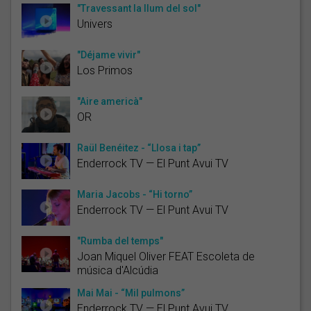
"Travessant la llum del sol"
Univers
"Déjame vivir"
Los Primos
"Aire americà"
OR
Raül Benéitez - “Llosa i tap”
Enderrock TV — El Punt Avui TV
Maria Jacobs - “Hi torno”
Enderrock TV — El Punt Avui TV
"Rumba del temps"
Joan Miquel Oliver FEAT Escoleta de
música d'Alcúdia
Mai Mai - “Mil pulmons”
Enderrock TV — El Punt Avui TV