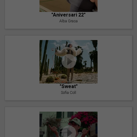
"Aniversari 22"
Alba Grasa
"Sweat"
Sofia Coll