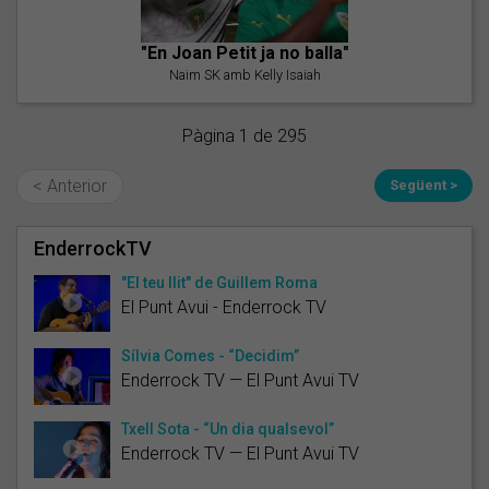
"En Joan Petit ja no balla"
Naim SK amb Kelly Isaiah
Pàgina 1 de 295
< Anterior
Següent >
EnderrockTV
"El teu llit" de Guillem Roma
El Punt Avui - Enderrock TV
Sílvia Comes - “Decidim”
Enderrock TV — El Punt Avui TV
Txell Sota - “Un dia qualsevol”
Enderrock TV — El Punt Avui TV