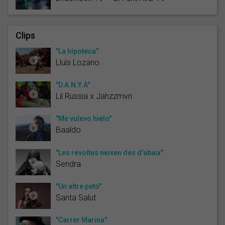
Clips
"La hipoteca"
Lluís Lozano
"D.A.N.Y.Á"
Lil Russia x Jahzzmvn
"Me vulevo hielo"
Baaldo
"Les revoltes neixen des d'abaix"
Sendra
"Un altre petó"
Santa Salut
"Carrer Marina"