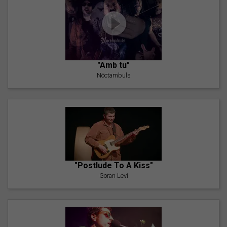
"Amb tu"
Nöctambuls
"Postlude To A Kiss"
Goran Levi