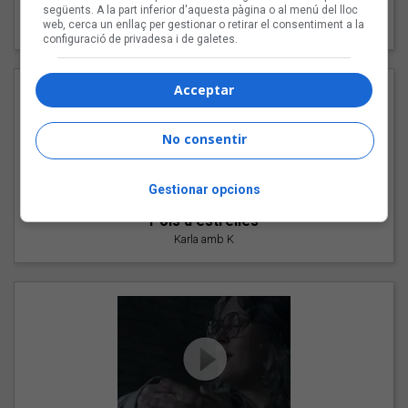
"Les cabres"
següents. A la part inferior d'aquesta pàgina o al menú del lloc
web, cerca un enllaç per gestionar o retirar el consentiment a la
94 Rules amb Compte
configuració de privadesa i de galetes.
Acceptar
No consentir
Gestionar opcions
"Pols d'estrelles"
Karla amb K