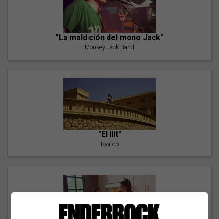
"La maldición del mono Jack"
Monkey Jack Band
"El llit"
Baaldo