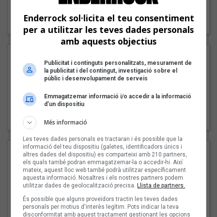
"Lo bueno y lo malo"
Enderrock sol·licita el teu consentiment
Carmen y María
per a utilitzar les teves dades personals
amb aquests objectius
Publicitat i continguts personalitzats, mesurament de
la publicitat i del contingut, investigació sobre el
públic i desenvolupament de serveis
Emmagatzemar informació i/o accedir a la informació
d’un dispositiu
"Posidònia"
Pep Álvarez amb Joan Muntaner (Xanguito)
Més informació
Les teves dades personals es tractaran i és possible que la
informació del teu dispositiu (galetes, identificadors únics i
altres dades del dispositiu) es comparteixi amb 210 partners,
els quals també podran emmagatzemar-la o accedir-hi. Així
mateix, aquest lloc web també podrà utilitzar específicament
aquesta informació. Nosaltres i els nostres partners podem
utilitzar dades de geolocalització precisa.
Llista de partners.
És possible que alguns proveïdors tractin les teves dades
personals per motius d'interès legítim. Pots indicar la teva
disconformitat amb aquest tractament gestionant les opcions