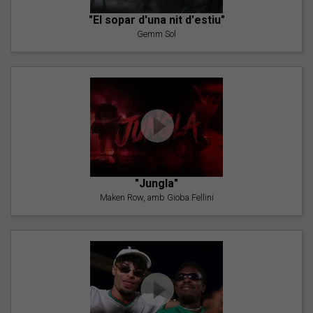
"El sopar d'una nit d'estiu"
Gemm Sol
"Jungla"
Maken Row, amb Gioba Fellini