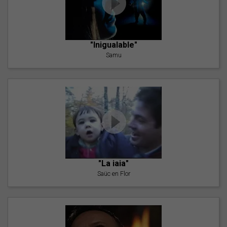
"Inigualable"
Samu
"La iaia"
Saüc en Flor