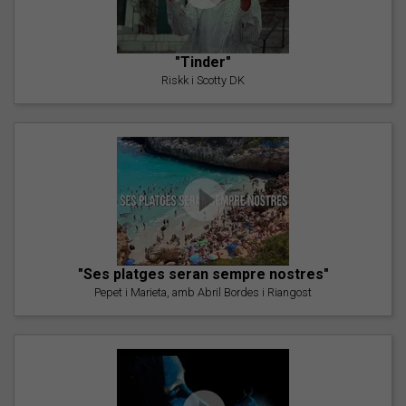
"Tinder"
Riskk i Scotty DK
"Ses platges seran sempre nostres"
Pepet i Marieta, amb Abril Bordes i Riangost