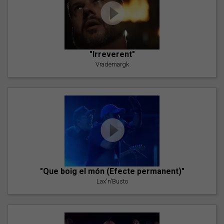
"Irreverent"
Vrademargk
"Que boig el món (Efecte permanent)"
Lax'n'Busto