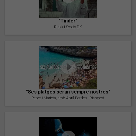
"Tinder"
Riskk i Scotty DK
"Ses platges seran sempre nostres"
Pepet i Marieta, amb Abril Bordes i Riangost