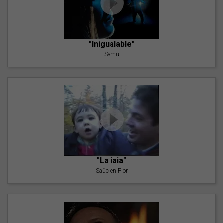
"Inigualable"
Samu
"La iaia"
Saüc en Flor