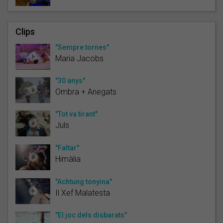
Clips
"Sempre tornes"
Maria Jacobs
"30 anys"
Ombra + Anegats
"Tot va tirant"
Juls
"Faltar"
Himàlia
"Achtung tonyina"
Il Xef Malatesta
"El joc dels disbarats"