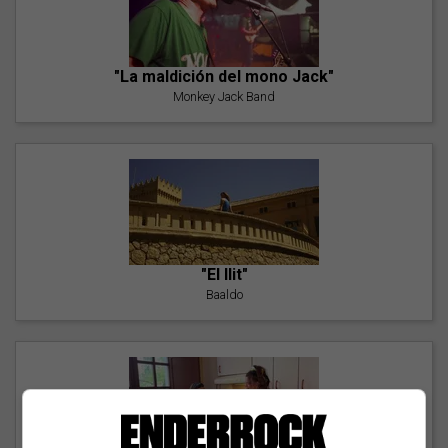
"La maldición del mono Jack"
Monkey Jack Band
"El llit"
Baaldo