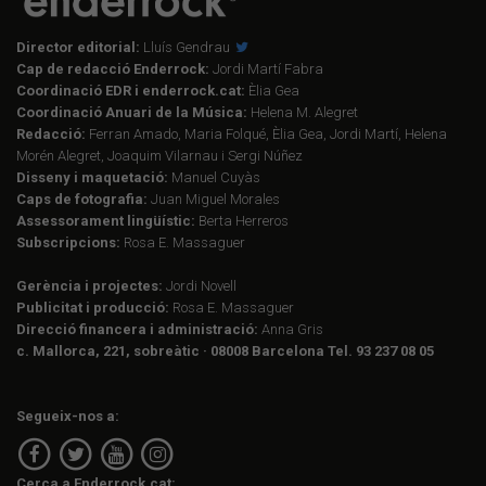
Director editorial:
Lluís Gendrau
Cap de redacció Enderrock:
Jordi Martí Fabra
Coordinació EDR i enderrock.cat:
Èlia Gea
Coordinació Anuari de la Música:
Helena M. Alegret
Redacció:
Ferran Amado, Maria Folqué, Èlia Gea, Jordi Martí, Helena
Morén Alegret, Joaquim Vilarnau i Sergi Núñez
Disseny i maquetació:
Manuel Cuyàs
Caps de fotografia:
Juan Miguel Morales
Assessorament lingüístic:
Berta Herreros
Subscripcions:
Rosa E. Massaguer
Gerència i projectes:
Jordi Novell
Publicitat i producció:
Rosa E. Massaguer
Direcció financera i administració:
Anna Gris
c. Mallorca, 221, sobreàtic · 08008 Barcelona Tel. 93 237 08 05
Segueix-nos a:
Cerca a Enderrock.cat: