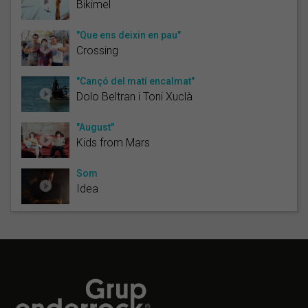
Bikimel
"Que ens deixin en pau"
Crossing
"Cançó del matí encalmat"
Dolo Beltran i Toni Xuclà
"August"
Kids from Mars
Som
Idea