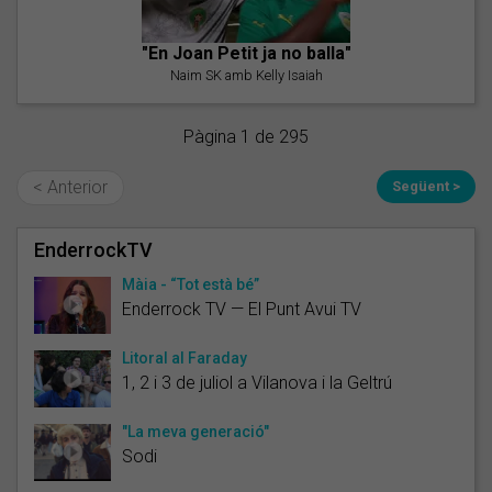
"En Joan Petit ja no balla"
Naim SK amb Kelly Isaiah
Pàgina 1 de 295
< Anterior
Següent >
EnderrockTV
Màia - “Tot està bé”
Enderrock TV — El Punt Avui TV
Litoral al Faraday
1, 2 i 3 de juliol a Vilanova i la Geltrú
"La meva generació"
Sodi