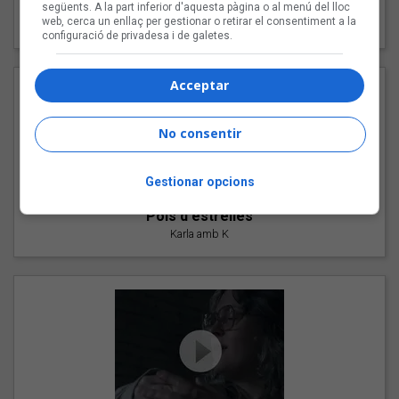
"Les cabres"
següents. A la part inferior d'aquesta pàgina o al menú del lloc
web, cerca un enllaç per gestionar o retirar el consentiment a la
94 Rules amb Compte
configuració de privadesa i de galetes.
Acceptar
No consentir
Gestionar opcions
"Pols d'estrelles"
Karla amb K