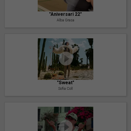
"Aniversari 22"
Alba Grasa
"Sweat"
Sofia Coll