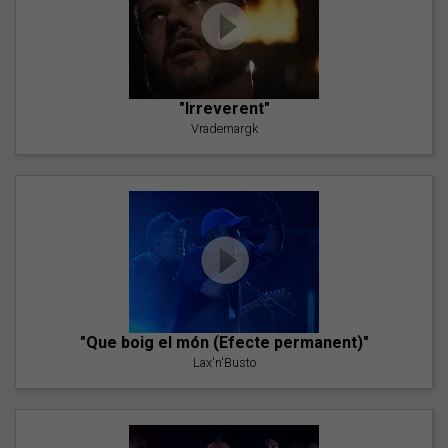
"Irreverent"
Vrademargk
"Que boig el món (Efecte permanent)"
Lax'n'Busto