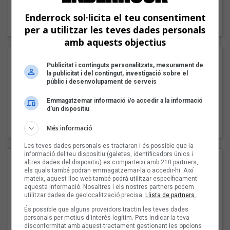
"Lo bueno y lo malo"
Enderrock sol·licita el teu consentiment
Carmen y María
per a utilitzar les teves dades personals
amb aquests objectius
Publicitat i continguts personalitzats, mesurament de
la publicitat i del contingut, investigació sobre el
públic i desenvolupament de serveis
Emmagatzemar informació i/o accedir a la informació
d’un dispositiu
"Posidònia"
Pep Álvarez amb Joan Muntaner (Xanguito)
Més informació
Les teves dades personals es tractaran i és possible que la
informació del teu dispositiu (galetes, identificadors únics i
altres dades del dispositiu) es comparteixi amb 210 partners,
els quals també podran emmagatzemar-la o accedir-hi. Així
mateix, aquest lloc web també podrà utilitzar específicament
aquesta informació. Nosaltres i els nostres partners podem
utilitzar dades de geolocalització precisa.
Llista de partners.
És possible que alguns proveïdors tractin les teves dades
personals per motius d'interès legítim. Pots indicar la teva
disconformitat amb aquest tractament gestionant les opcions