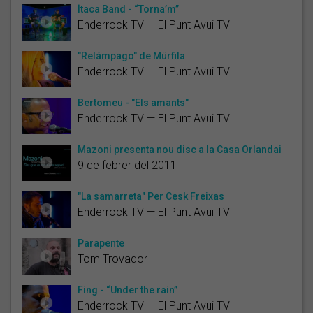
Ítaca Band - “Torna’m”
Enderrock TV — El Punt Avui TV
"Relámpago" de Mürfila
Enderrock TV — El Punt Avui TV
Bertomeu - "Els amants"
Enderrock TV — El Punt Avui TV
Mazoni presenta nou disc a la Casa Orlandai
9 de febrer del 2011
"La samarreta" Per Cesk Freixas
Enderrock TV — El Punt Avui TV
Parapente
Tom Trovador
Fing - “Under the rain”
Enderrock TV — El Punt Avui TV