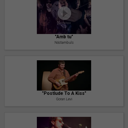
"Amb tu"
Nöctambuls
"Postlude To A Kiss"
Goran Levi