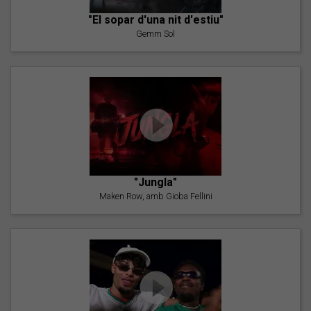
"El sopar d'una nit d'estiu"
Gemm Sol
"Jungla"
Maken Row, amb Gioba Fellini