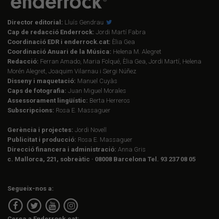
Director editorial:
Lluís Gendrau
Cap de redacció Enderrock:
Jordi Martí Fabra
Coordinació EDR i enderrock.cat:
Èlia Gea
Coordinació Anuari de la Música:
Helena M. Alegret
Redacció:
Ferran Amado, Maria Folqué, Èlia Gea, Jordi Martí, Helena
Morén Alegret, Joaquim Vilarnau i Sergi Núñez
Disseny i maquetació:
Manuel Cuyàs
Caps de fotografia:
Juan Miguel Morales
Assessorament lingüístic:
Berta Herreros
Subscripcions:
Rosa E. Massaguer
Gerència i projectes:
Jordi Novell
Publicitat i producció:
Rosa E. Massaguer
Direcció financera i administració:
Anna Gris
c. Mallorca, 221, sobreàtic · 08008 Barcelona Tel. 93 237 08 05
Segueix-nos a:
Cerca a Enderrock.cat: