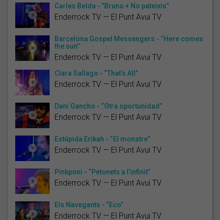
Carles Belda - "Bruno + No pateixis”
Enderrock TV — El Punt Avui TV
Barcelona Gospel Messengers - “Here comes
the sun”
Enderrock TV — El Punt Avui TV
Clara Sallago - “That’s All”
Enderrock TV — El Punt Avui TV
Dani Gancho - “Otra oportunidad”
Enderrock TV — El Punt Avui TV
Estúpida Erikah - “El monstre”
Enderrock TV — El Punt Avui TV
Pinkponi - “Petonets a l’infinit”
Enderrock TV — El Punt Avui TV
Els Navegants - “Eco”
Enderrock TV — El Punt Avui TV