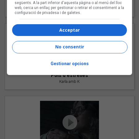
"Les cabres"
següents. A la part inferior d'aquesta pàgina o al menú del lloc
web, cerca un enllaç per gestionar o retirar el consentiment a la
94 Rules amb Compte
configuració de privadesa i de galetes.
Acceptar
No consentir
Gestionar opcions
"Pols d'estrelles"
Karla amb K