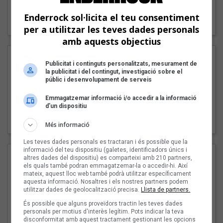
"Lo bueno y lo malo"
Enderrock sol·licita el teu consentiment
Carmen y María
per a utilitzar les teves dades personals
amb aquests objectius
Publicitat i continguts personalitzats, mesurament de
la publicitat i del contingut, investigació sobre el
públic i desenvolupament de serveis
Emmagatzemar informació i/o accedir a la informació
d’un dispositiu
"Posidònia"
Pep Álvarez amb Joan Muntaner (Xanguito)
Més informació
Les teves dades personals es tractaran i és possible que la
informació del teu dispositiu (galetes, identificadors únics i
altres dades del dispositiu) es comparteixi amb 210 partners,
els quals també podran emmagatzemar-la o accedir-hi. Així
mateix, aquest lloc web també podrà utilitzar específicament
aquesta informació. Nosaltres i els nostres partners podem
utilitzar dades de geolocalització precisa.
Llista de partners.
És possible que alguns proveïdors tractin les teves dades
personals per motius d'interès legítim. Pots indicar la teva
disconformitat amb aquest tractament gestionant les opcions