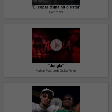
"El sopar d'una nit d'estiu"
Gemm Sol
"Jungla"
Maken Row, amb Gioba Fellini