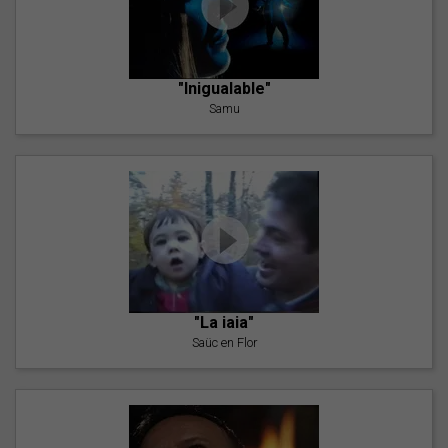
"Inigualable"
Samu
"La iaia"
Saüc en Flor