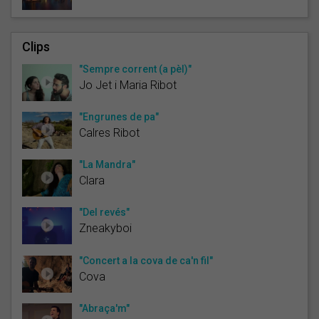
Clips
"Sempre corrent (a pèl)"
Jo Jet i Maria Ribot
"Engrunes de pa"
Calres Ribot
"La Mandra"
Clara
"Del revés"
Zneakyboi
"Concert a la cova de ca'n fil"
Cova
"Abraça'm"