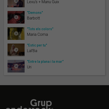
Lexu's + Manu Guix
"Demons"
Barbott
"Tots els colors"
Maria Coma
"Estic per tu"
Lal'Ba
"Entre la plana i la mar"
Uri