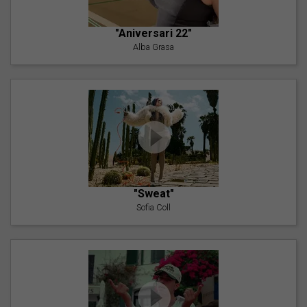
"Aniversari 22"
Alba Grasa
"Sweat"
Sofia Coll