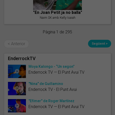
"En Joan Petit ja no balla"
Naim SK amb Kelly Isaiah
Pàgina 1 de 295
< Anterior
Següent >
EnderrockTV
Moya Kalongo - “Un segon”
Enderrock TV — El Punt Avui TV
"Nina" de Guillamino
Enderrock TV - El Punt Avui
"Efímer" de Roger Martínez
Enderrock TV — El Punt Avui TV