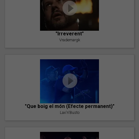
"Irreverent"
Vrademargk
"Que boig el món (Efecte permanent)"
Lax'n'Busto