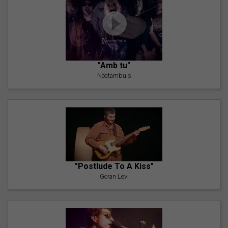
"Amb tu"
Nöctambuls
"Postlude To A Kiss"
Goran Levi