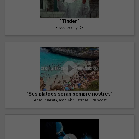
"Tinder"
Riskk i Scotty DK
"Ses platges seran sempre nostres"
Pepet i Marieta, amb Abril Bordes i Riangost