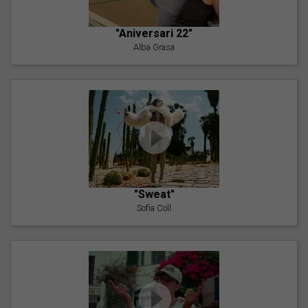
"Aniversari 22"
Alba Grasa
"Sweat"
Sofia Coll