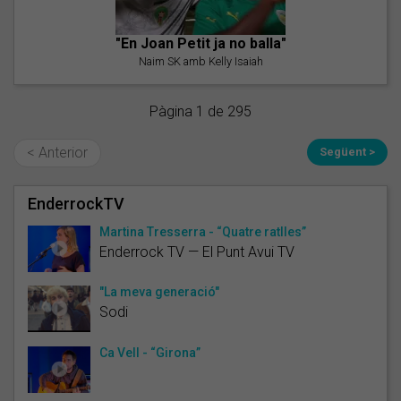
"En Joan Petit ja no balla"
Naim SK amb Kelly Isaiah
Pàgina 1 de 295
< Anterior
Següent >
EnderrockTV
Martina Tresserra - “Quatre ratlles”
Enderrock TV — El Punt Avui TV
"La meva generació"
Sodi
Ca Vell - “Girona”