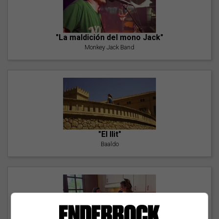
"La maldición del mono Jack"
Monkey Jack Band
"El llit"
Baaldo