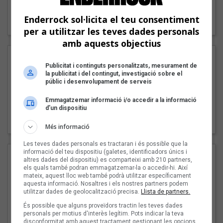
"Lo bueno y lo malo"
Enderrock sol·licita el teu consentiment
Carmen y María
per a utilitzar les teves dades personals
amb aquests objectius
Publicitat i continguts personalitzats, mesurament de
la publicitat i del contingut, investigació sobre el
públic i desenvolupament de serveis
Emmagatzemar informació i/o accedir a la informació
d’un dispositiu
"Posidònia"
Pep Álvarez amb Joan Muntaner (Xanguito)
Més informació
Les teves dades personals es tractaran i és possible que la
informació del teu dispositiu (galetes, identificadors únics i
altres dades del dispositiu) es comparteixi amb 210 partners,
els quals també podran emmagatzemar-la o accedir-hi. Així
mateix, aquest lloc web també podrà utilitzar específicament
aquesta informació. Nosaltres i els nostres partners podem
utilitzar dades de geolocalització precisa.
Llista de partners.
És possible que alguns proveïdors tractin les teves dades
personals per motius d'interès legítim. Pots indicar la teva
disconformitat amb aquest tractament gestionant les opcions