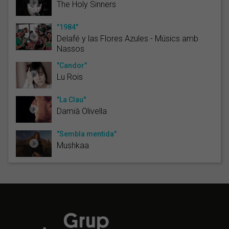
The Holy Sinners
"1984"
Delafé y las Flores Azules - Músics amb
Nassos
"Candor"
Lu Rois
"La Clau"
Damià Olivella
"Sembla mentida"
Mushkaa