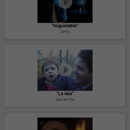
"Inigualable"
Samu
"La iaia"
Saüc en Flor