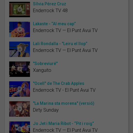
Sílvia Pérez Cruz
Enderrock TV 48
Lakaste - “Al meu cap”
Enderrock TV — El Punt Avui TV
Lali Rondalla - "Leiru el llop”
Enderrock TV — El Punt Avui TV
"Sobreviuré"
Xanguito
"Ocell" de The Crab Apples
Enderrock TV - El Punt Avui TV
"La Marina sta morena" (versió)
Dirty Sunday
Jo Jet i Maria Ribot - “Pit i roig”
Enderrock TV — El Punt Avui TV