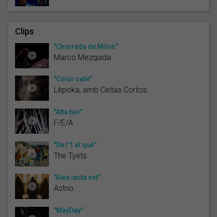
Clips
"Charrada de Milos"
Marco Mezquida
"Color café"
Lèpoka, amb Celtas Cortos
"Atta boi"
F/E/A
"De l'1 al què"
The Tyets
"Alea iacta est"
Astrio
"MayDay"