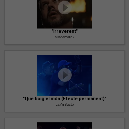
"Irreverent"
Vrademargk
"Que boig el món (Efecte permanent)"
Lax'n'Busto