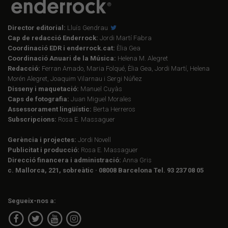
Director editorial:
Lluís Gendrau
Cap de redacció Enderrock:
Jordi Martí Fabra
Coordinació EDR i enderrock.cat:
Èlia Gea
Coordinació Anuari de la Música:
Helena M. Alegret
Redacció:
Ferran Amado, Maria Folqué, Èlia Gea, Jordi Martí, Helena
Morén Alegret, Joaquim Vilarnau i Sergi Núñez
Disseny i maquetació:
Manuel Cuyàs
Caps de fotografia:
Juan Miguel Morales
Assessorament lingüístic:
Berta Herreros
Subscripcions:
Rosa E. Massaguer
Gerència i projectes:
Jordi Novell
Publicitat i producció:
Rosa E. Massaguer
Direcció financera i administració:
Anna Gris
c. Mallorca, 221, sobreàtic · 08008 Barcelona Tel. 93 237 08 05
Segueix-nos a: