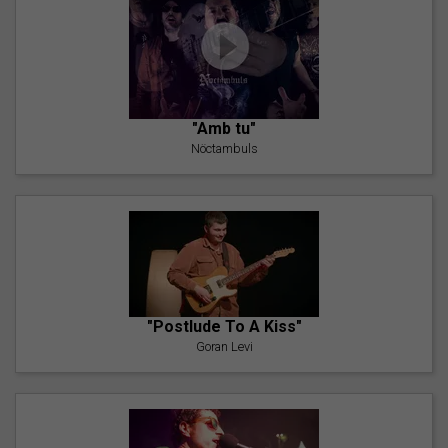
"Amb tu"
Nöctambuls
"Postlude To A Kiss"
Goran Levi