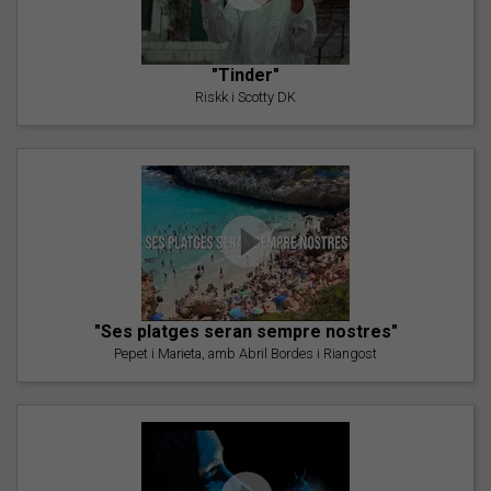
"Tinder"
Riskk i Scotty DK
"Ses platges seran sempre nostres"
Pepet i Marieta, amb Abril Bordes i Riangost