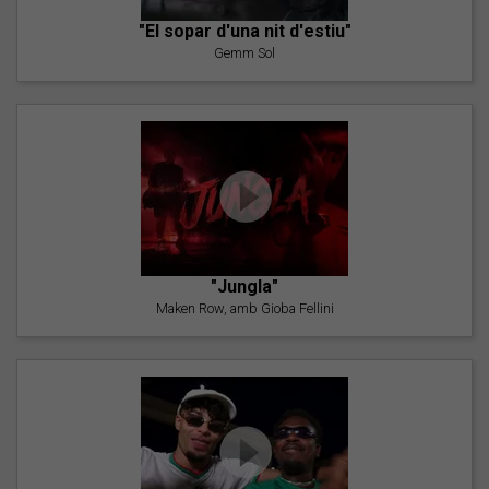
"El sopar d'una nit d'estiu"
Gemm Sol
"Jungla"
Maken Row, amb Gioba Fellini