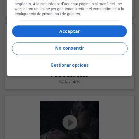
"Les cabres"
següents. A la part inferior d'aquesta pàgina o al menú del lloc
94 Rules amb Compte
web, cerca un enllaç per gestionar o retirar el consentiment a la
configuració de privadesa i de galetes.
Acceptar
No consentir
Gestionar opcions
"Pols d'estrelles"
Karla amb K