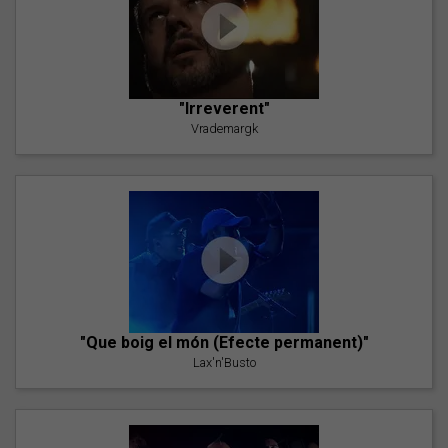
"Irreverent"
Vrademargk
"Que boig el món (Efecte permanent)"
Lax'n'Busto