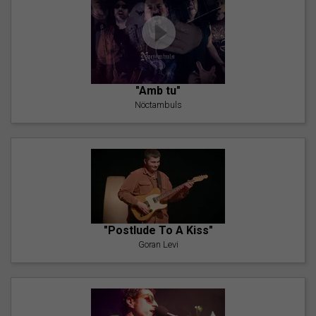
"Amb tu"
Nöctambuls
"Postlude To A Kiss"
Goran Levi