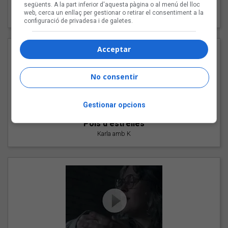
"Les cabres"
següents. A la part inferior d'aquesta pàgina o al menú del lloc
web, cerca un enllaç per gestionar o retirar el consentiment a la
94 Rules amb Compte
configuració de privadesa i de galetes.
Acceptar
No consentir
Gestionar opcions
"Pols d'estrelles"
Karla amb K