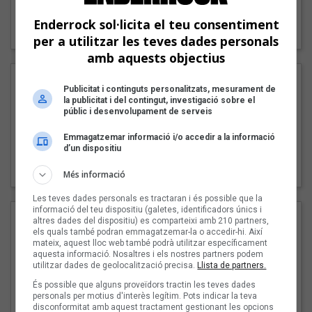
"Lo bueno y lo malo"
Enderrock sol·licita el teu consentiment
Carmen y María
per a utilitzar les teves dades personals
amb aquests objectius
Publicitat i continguts personalitzats, mesurament de
la publicitat i del contingut, investigació sobre el
públic i desenvolupament de serveis
Emmagatzemar informació i/o accedir a la informació
d’un dispositiu
"Posidònia"
Pep Álvarez amb Joan Muntaner (Xanguito)
Més informació
Les teves dades personals es tractaran i és possible que la
informació del teu dispositiu (galetes, identificadors únics i
altres dades del dispositiu) es comparteixi amb 210 partners,
els quals també podran emmagatzemar-la o accedir-hi. Així
mateix, aquest lloc web també podrà utilitzar específicament
aquesta informació. Nosaltres i els nostres partners podem
utilitzar dades de geolocalització precisa.
Llista de partners.
És possible que alguns proveïdors tractin les teves dades
personals per motius d'interès legítim. Pots indicar la teva
disconformitat amb aquest tractament gestionant les opcions