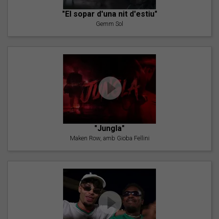
"El sopar d'una nit d'estiu"
Gemm Sol
"Jungla"
Maken Row, amb Gioba Fellini