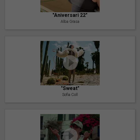
"Aniversari 22"
Alba Grasa
"Sweat"
Sofia Coll