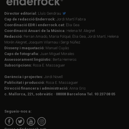
Director editorial:
Lluís Gendrau
Cap de redacció Enderrock:
Jordi Martí Fabra
Coordinació EDR i enderrock.cat:
Èlia Gea
Coordinació Anuari de la Música:
Helena M. Alegret
Redacció:
Ferran Amado, Maria Folqué, Èlia Gea, Jordi Martí, Helena
Morén Alegret, Joaquim Vilarnau i Sergi Núñez
Disseny i maquetació:
Manuel Cuyàs
Caps de fotografia:
Juan Miguel Morales
Assessorament lingüístic:
Berta Herreros
Subscripcions:
Rosa E. Massaguer
Gerència i projectes:
Jordi Novell
Publicitat i producció:
Rosa E. Massaguer
Direcció financera i administració:
Anna Gris
c. Mallorca, 221, sobreàtic · 08008 Barcelona Tel. 93 237 08 05
Segueix-nos a: