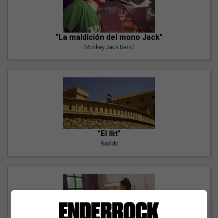
"La maldición del mono Jack"
Monkey Jack Band
"El llit"
Baaldo