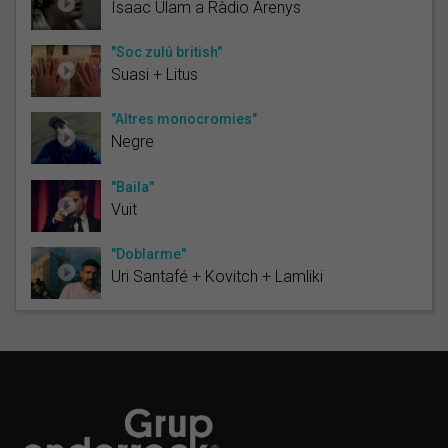
Isaac Ulam a Ràdio Arenys
"Soc zulú british"
Suasi + Litus
"Altres monocromies"
Negre
"Baila"
Vuit
"Doblarme"
Uri Santafé + Kovitch + Lamliki