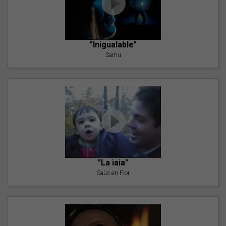
"Inigualable"
Samu
"La iaia"
Saüc en Flor