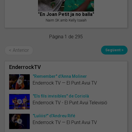
"En Joan Petit ja no balla"
Naim SK amb Kelly Isaiah
Pàgina 1 de 295
< Anterior
Següent >
EnderrockTV
"Remember" d'Anna Moliner
Enderrock TV — El Punt Avui TV
"Els fils invisibles" de Coriolà
Enderrock TV - El Punt Avui Televisió
"Luíiiis!" d'Andreu Rifé
Enderrock TV — El Punt Avui TV