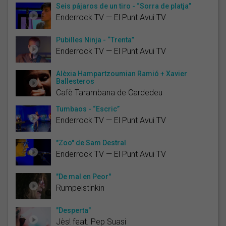
Seis pájaros de un tiro - “Sorra de platja”
Enderrock TV — El Punt Avui TV
Pubilles Ninja - “Trenta”
Enderrock TV — El Punt Avui TV
Alèxia Hampartzoumian Ramió + Xavier
Ballesteros
Cafè Tarambana de Cardedeu
Tumbaos - “Escric”
Enderrock TV — El Punt Avui TV
"Zoo" de Sam Destral
Enderrock TV — El Punt Avui TV
"De mal en Peor"
Rumpelstinkin
"Desperta"
Jès! feat. Pep Suasi