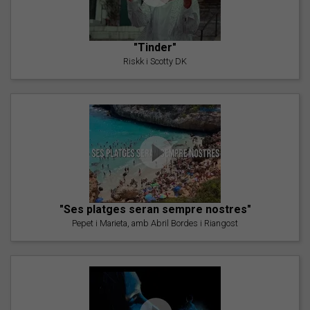
"Tinder"
Riskk i Scotty DK
"Ses platges seran sempre nostres"
Pepet i Marieta, amb Abril Bordes i Riangost