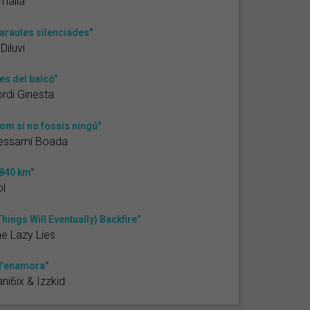
màlia
araules silenciades"
 Diluvi
es del balcó"
rdi Ginesta
om si no fossis ningú"
essamí Boada
840 km"
l
Things Will Eventually) Backfire"
e Lazy Lies
'enamora"
ni6ix & Izzkid