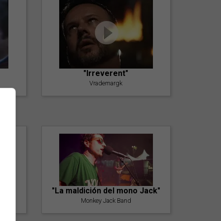
"Irreverent"
Vrademargk
"La maldición del mono Jack"
Monkey Jack Band