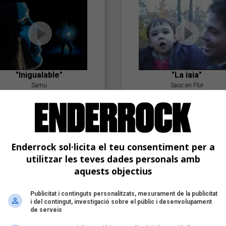
"Inigualable"
"La iaia"
Samu
Saüc en Flor
Enderrock sol·licita el teu consentiment per a
utilitzar les teves dades personals amb
aquests objectius
"Postlude To A Kiss"
Publicitat i continguts personalitzats, mesurament de la publicitat
i del contingut, investigació sobre el públic i desenvolupament
Goran Levi
de serveis
"Amb tu"
Nöctambuls