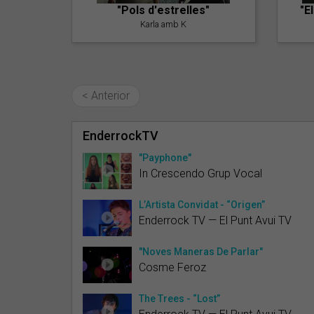
"Pols d'estrelles"
"E
Karla amb K
< Anterior
EnderrockTV
"Payphone"
In Crescendo Grup Vocal
L’Artista Convidat - “Origen”
Enderrock TV — El Punt Avui TV
"Noves Maneras De Parlar"
Cosme Feroz
The Trees - “Lost”