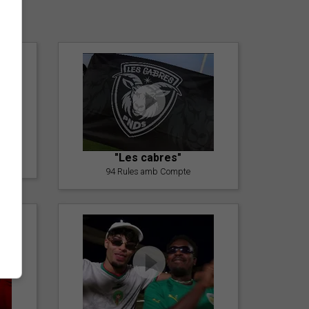
er
"Les cabres"
94 Rules amb Compte