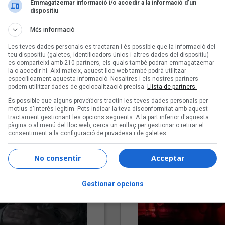
Emmagatzemar informació i/o accedir a la informació d’un
dispositiu
Més informació
Les teves dades personals es tractaran i és possible que la informació del
teu dispositiu (galetes, identificadors únics i altres dades del dispositiu)
es comparteixi amb 210 partners, els quals també podran emmagatzemar-
la o accedir-hi. Així mateix, aquest lloc web també podrà utilitzar
específicament aquesta informació. Nosaltres i els nostres partners
podem utilitzar dades de geolocalització precisa.
Llista de partners.
"Lo bueno y lo malo"
"Posidònia"
És possible que alguns proveïdors tractin les teves dades personals per
Carmen y María
Pep Álvarez amb Joan Muntan
motius d'interès legítim. Pots indicar la teva disconformitat amb aquest
(Xanguito)
tractament gestionant les opcions següents. A la part inferior d'aquesta
pàgina o al menú del lloc web, cerca un enllaç per gestionar o retirar el
consentiment a la configuració de privadesa i de galetes.
No consentir
Acceptar
Gestionar opcions