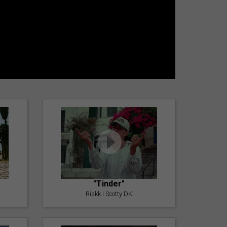
"Tinder"
Riskk i Scotty DK