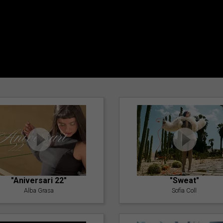
"Aniversari 22"
"Sweat"
Alba Grasa
Sofia Coll