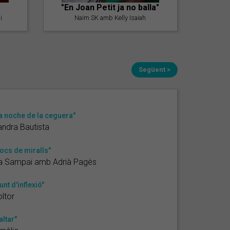
"En Joan Petit ja no balla"
i
Naim SK amb Kelly Isaiah
Següent >
a noche de la ceguera"
ndra Bautista
ocs de miralls"
ia Sampai amb Adrià Pagès
unt d'inflexió"
ltor
altar"