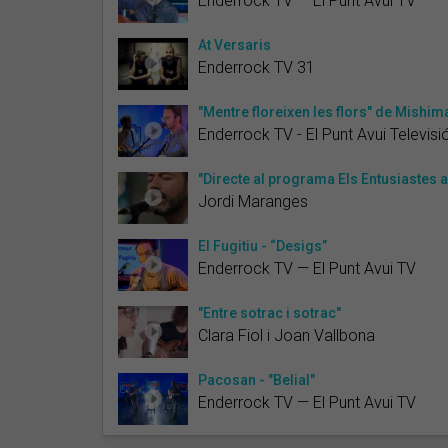
Enderrock TV — El Punt Avui TV
At Versaris
Enderrock TV 31
"Mentre floreixen les flors" de Mishim
Enderrock TV - El Punt Avui Televisi
"Directe al programa Els Entusiastes
Jordi Maranges
El Fugitiu - “Desigs”
Enderrock TV — El Punt Avui TV
"Entre sotrac i sotrac"
Clara Fiol i Joan Vallbona
Pacosan - "Belial"
Enderrock TV — El Punt Avui TV