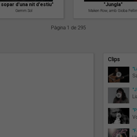
l sopar d'una nit d'estiu"
"Jungla"
Gemm Sol
Maken Row, amb Gioba Fellin
Pàgina 1 de 295
Clips
"L
Sa
"J
L
"P
Vo
"F