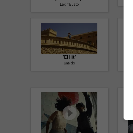
Lax'n'Busto
"El llit"
Baaldo