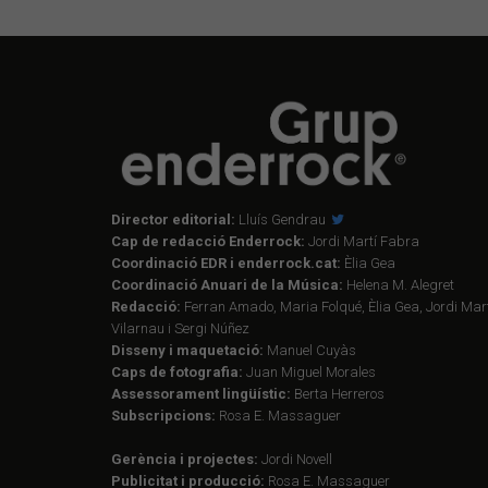
Director editorial:
Lluís Gendrau
Cap de redacció Enderrock:
Jordi Martí Fabra
Coordinació EDR i enderrock.cat:
Èlia Gea
Coordinació Anuari de la Música:
Helena M. Alegret
Redacció:
Ferran Amado, Maria Folqué, Èlia Gea, Jordi Mart
Vilarnau i Sergi Núñez
Disseny i maquetació:
Manuel Cuyàs
Caps de fotografia:
Juan Miguel Morales
Assessorament lingüístic:
Berta Herreros
Subscripcions:
Rosa E. Massaguer
Gerència i projectes:
Jordi Novell
Publicitat i producció:
Rosa E. Massaguer