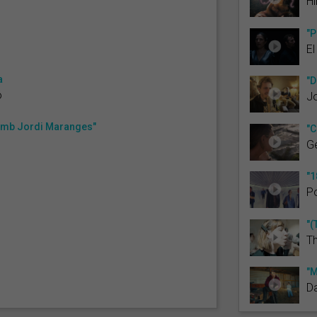
Hi
"P
El
a
"D
ó
Jo
 amb Jordi Maranges"
"C
G
"1
Po
"(
Th
"M
Da