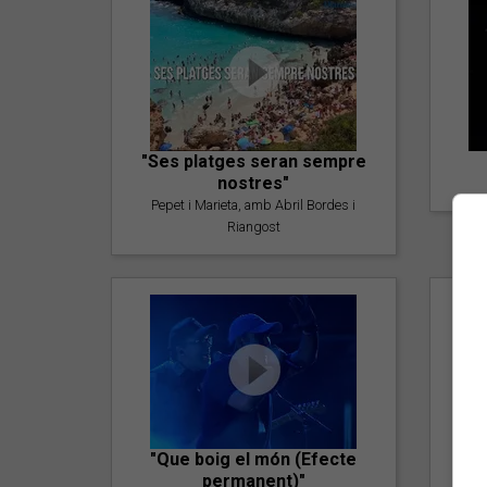
"Ses platges seran sempre
nostres"
Pepet i Marieta, amb Abril Bordes i
Riangost
"Que boig el món (Efecte
permanent)"