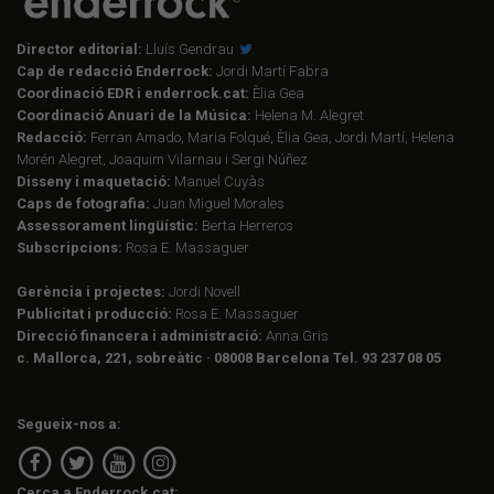
Director editorial:
Lluís Gendrau
Cap de redacció Enderrock:
Jordi Martí Fabra
Coordinació EDR i enderrock.cat:
Èlia Gea
Coordinació Anuari de la Música:
Helena M. Alegret
Redacció:
Ferran Amado, Maria Folqué, Èlia Gea, Jordi Martí, Helena
Morén Alegret, Joaquim Vilarnau i Sergi Núñez
Disseny i maquetació:
Manuel Cuyàs
Caps de fotografia:
Juan Miguel Morales
Assessorament lingüístic:
Berta Herreros
Subscripcions:
Rosa E. Massaguer
Gerència i projectes:
Jordi Novell
Publicitat i producció:
Rosa E. Massaguer
Direcció financera i administració:
Anna Gris
c. Mallorca, 221, sobreàtic · 08008 Barcelona Tel. 93 237 08 05
Segueix-nos a:
Cerca a Enderrock.cat: