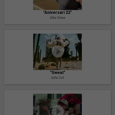
"Aniversari 22"
Alba Grasa
"Sweat"
Sofia Coll