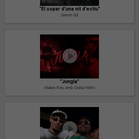
"El sopar d'una nit d'estiu"
Gemm Sol
"Jungla"
Maken Row, amb Gioba Fellini