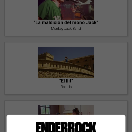
"La maldición del mono Jack"
Monkey Jack Band
"El llit"
Baaldo