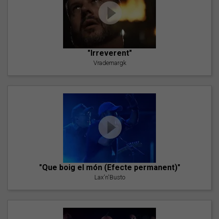
"Irreverent"
Vrademargk
"Que boig el món (Efecte permanent)"
Lax'n'Busto