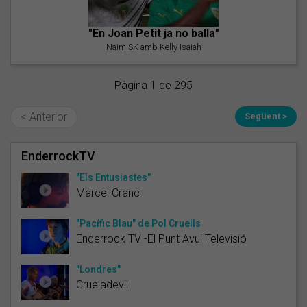
"En Joan Petit ja no balla"
Naim SK amb Kelly Isaiah
Pàgina 1 de 295
< Anterior
Següent >
EnderrockTV
"Els Entusiastes"
Marcel Cranc
"Pacífic Blau" de Pol Cruells
Enderrock TV -El Punt Avui Televisió
"Londres"
Crueladevil