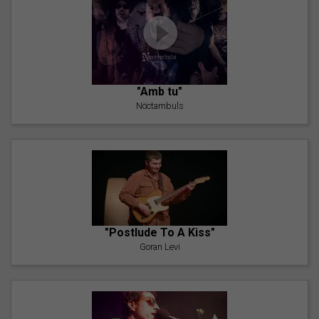
"Amb tu"
Nöctambuls
"Postlude To A Kiss"
Goran Levi