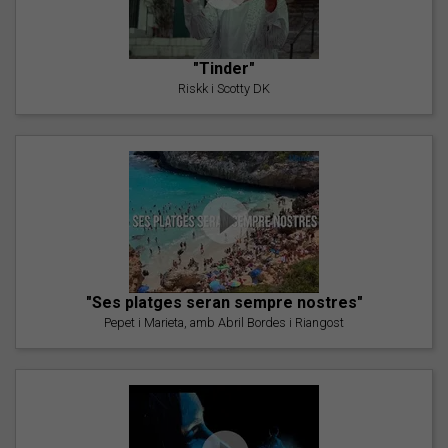
"Tinder"
Riskk i Scotty DK
"Ses platges seran sempre nostres"
Pepet i Marieta, amb Abril Bordes i Riangost