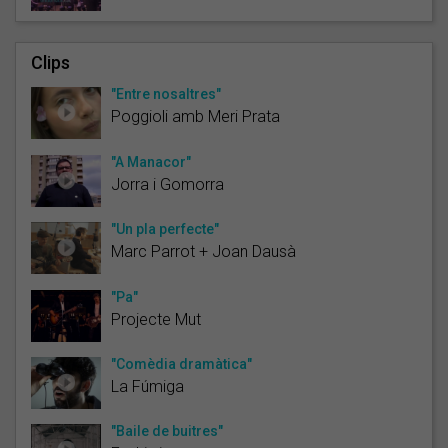
Clips
"Entre nosaltres"
Poggioli amb Meri Prata
"A Manacor"
Jorra i Gomorra
"Un pla perfecte"
Marc Parrot + Joan Dausà
"Pa"
Projecte Mut
"Comèdia dramàtica"
La Fúmiga
"Baile de buitres"