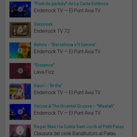
"Punt de partida" de La Carta Esfèrica
Enderrock TV — El Punt Avui TV
Sanjosex
Enderrock TV 72
Buhos - “Barcelona s’il·lumina”
Enderrock TV — El Punt Avui TV
"Distance"
Lava Fizz
Saurí - “Brilla”
Enderrock TV — El Punt Avui TV
Yacine & The Oriental Groove – "Waalah”
Enderrock TV — El Punt Avui TV
Roger Mas i la Cobla Sant Jordi al Petit Palau
Clausura del cicle BandAutors al Palau