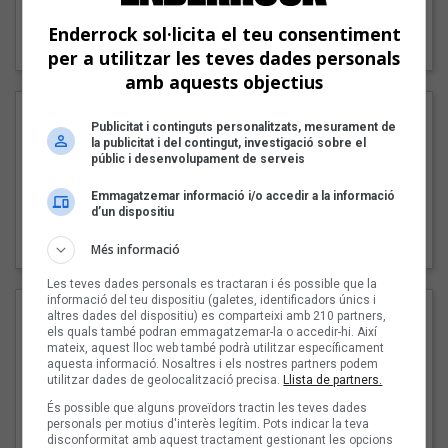
"Lo bueno y lo malo"
Enderrock sol·licita el teu consentiment
Carmen y María
per a utilitzar les teves dades personals
amb aquests objectius
Publicitat i continguts personalitzats, mesurament de
la publicitat i del contingut, investigació sobre el
públic i desenvolupament de serveis
Emmagatzemar informació i/o accedir a la informació
d’un dispositiu
"Posidònia"
Pep Álvarez amb Joan Muntaner (Xanguito)
Més informació
Les teves dades personals es tractaran i és possible que la
informació del teu dispositiu (galetes, identificadors únics i
altres dades del dispositiu) es comparteixi amb 210 partners,
els quals també podran emmagatzemar-la o accedir-hi. Així
mateix, aquest lloc web també podrà utilitzar específicament
aquesta informació. Nosaltres i els nostres partners podem
utilitzar dades de geolocalització precisa.
Llista de partners.
És possible que alguns proveïdors tractin les teves dades
personals per motius d'interès legítim. Pots indicar la teva
disconformitat amb aquest tractament gestionant les opcions