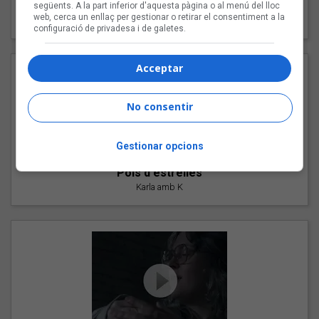
"Les cabres"
següents. A la part inferior d'aquesta pàgina o al menú del lloc
web, cerca un enllaç per gestionar o retirar el consentiment a la
94 Rules amb Compte
configuració de privadesa i de galetes.
Acceptar
No consentir
Gestionar opcions
"Pols d'estrelles"
Karla amb K