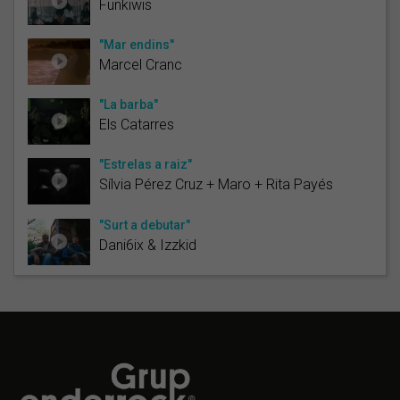
Funkiwis
"Mar endins"
Marcel Cranc
"La barba"
Els Catarres
"Estrelas a raiz"
Sílvia Pérez Cruz + Maro + Rita Payés
"Surt a debutar"
Dani6ix & Izzkid