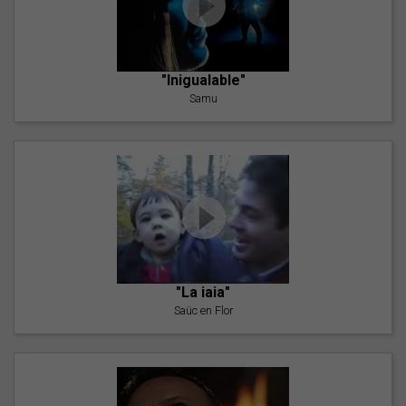
"Inigualable"
Samu
"La iaia"
Saüc en Flor