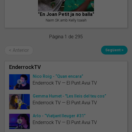
"En Joan Petit ja no balla"
Naim SK amb Kelly Isaiah
Pàgina 1 de 295
< Anterior
Següent >
EnderrockTV
Nico Roig - “Quan encara”
Enderrock TV — El Punt Avui TV
Gemma Humet - "Les lleis del teu cos”
Enderrock TV — El Punt Avui TV
Arlo - “Viatjant lleuger #31”
Enderrock TV — El Punt Avui TV