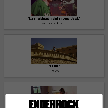
"La maldición del mono Jack"
Monkey Jack Band
"El llit"
Baaldo