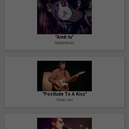
"Amb tu"
Nöctambuls
"Postlude To A Kiss"
Goran Levi