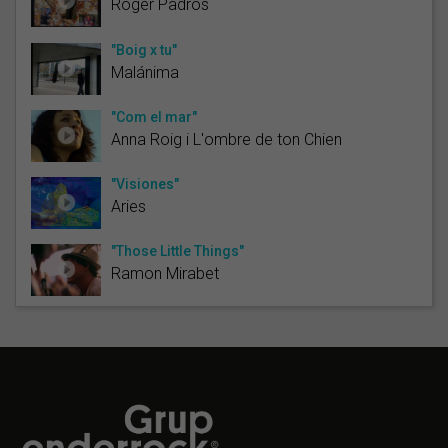
Roger Padrós
"Boig x tu"
Malánima
"Com el mar"
Anna Roig i L'ombre de ton Chien
"Visiones"
Aries
"Those Little Things"
Ramon Mirabet