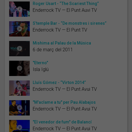
Roger Usart - “The Scariest Thing”
Enderrock TV — El Punt Auvi TV
S’temple Bar - “De monstres i sirenes”
Enderrock TV — El Punt TV
Mishima al Palau de la Música
6 de març del 2011
"Eterno"
Isla Iglú
Lluís Gómez - “Virton 2014”
Enderrock TV — El Punt Avui TV
"M'aclame a tu" per Pau Alabajos
Enderrock TV — El Punt Avui TV
"El venedor de fum" de Balancí
Enderrock TV — El Punt Avui TV