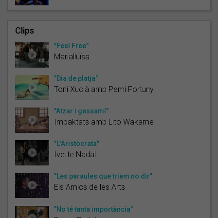
Clips
"Feel Free"
Marialluïsa
"Dia de platja"
Toni Xuclà amb Pemi Fortuny
"Atzar i gessamí"
Impaktats amb Lito Wakame
"L'Aristòcrata"
Ivette Nadal
"Les paraules que triem no dir"
Els Amics de les Arts
"No té tanta importància"