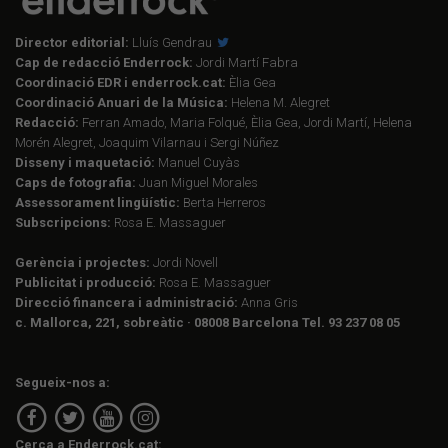
Director editorial:
Lluís Gendrau
Cap de redacció Enderrock:
Jordi Martí Fabra
Coordinació EDR i enderrock.cat:
Èlia Gea
Coordinació Anuari de la Música:
Helena M. Alegret
Redacció:
Ferran Amado, Maria Folqué, Èlia Gea, Jordi Martí, Helena
Morén Alegret, Joaquim Vilarnau i Sergi Núñez
Disseny i maquetació:
Manuel Cuyàs
Caps de fotografia:
Juan Miguel Morales
Assessorament lingüístic:
Berta Herreros
Subscripcions:
Rosa E. Massaguer
Gerència i projectes:
Jordi Novell
Publicitat i producció:
Rosa E. Massaguer
Direcció financera i administració:
Anna Gris
c. Mallorca, 221, sobreàtic · 08008 Barcelona Tel. 93 237 08 05
Segueix-nos a:
Cerca a Enderrock.cat: