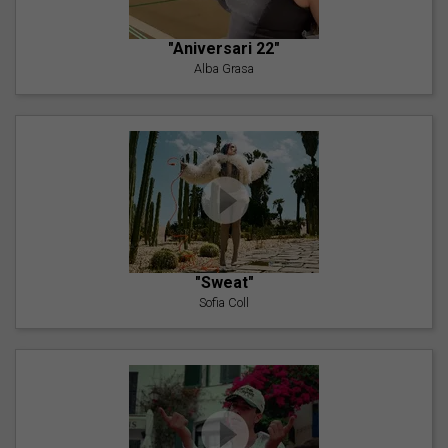
"Aniversari 22"
Alba Grasa
"Sweat"
Sofia Coll