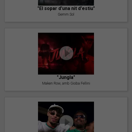
"El sopar d'una nit d'estiu"
Gemm Sol
"Jungla"
Maken Row, amb Gioba Fellini