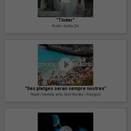
"Tinder"
Riskk i Scotty DK
"Ses platges seran sempre nostres"
Pepet i Marieta, amb Abril Bordes i Riangost