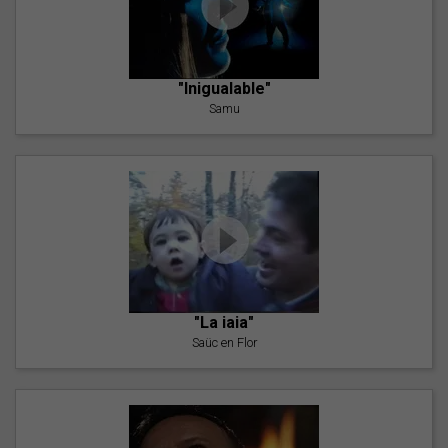
"Inigualable"
Samu
"La iaia"
Saüc en Flor