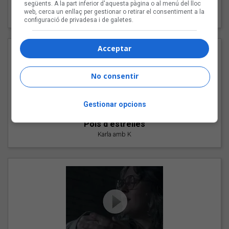
"Les cabres"
següents. A la part inferior d'aquesta pàgina o al menú del lloc
web, cerca un enllaç per gestionar o retirar el consentiment a la
94 Rules amb Compte
configuració de privadesa i de galetes.
Acceptar
No consentir
Gestionar opcions
"Pols d'estrelles"
Karla amb K