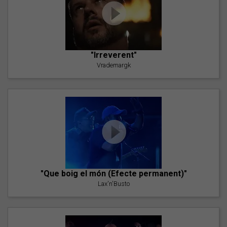
"Irreverent"
Vrademargk
"Que boig el món (Efecte permanent)"
Lax'n'Busto