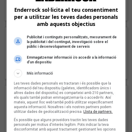
"Lo bueno y lo malo"
Enderrock sol·licita el teu consentiment
Carmen y María
per a utilitzar les teves dades personals
amb aquests objectius
Publicitat i continguts personalitzats, mesurament de
la publicitat i del contingut, investigació sobre el
públic i desenvolupament de serveis
Emmagatzemar informació i/o accedir a la informació
d’un dispositiu
"Posidònia"
Pep Álvarez amb Joan Muntaner (Xanguito)
Més informació
Les teves dades personals es tractaran i és possible que la
informació del teu dispositiu (galetes, identificadors únics i
altres dades del dispositiu) es comparteixi amb 210 partners,
els quals també podran emmagatzemar-la o accedir-hi. Així
mateix, aquest lloc web també podrà utilitzar específicament
aquesta informació. Nosaltres i els nostres partners podem
utilitzar dades de geolocalització precisa.
Llista de partners.
És possible que alguns proveïdors tractin les teves dades
personals per motius d'interès legítim. Pots indicar la teva
disconformitat amb aquest tractament gestionant les opcions