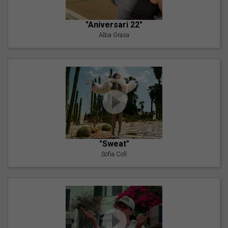
"Aniversari 22"
Alba Grasa
"Sweat"
Sofia Coll