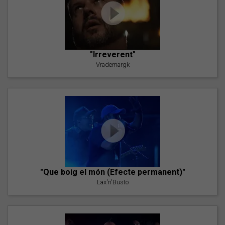
"Irreverent"
Vrademargk
"Que boig el món (Efecte permanent)"
Lax'n'Busto