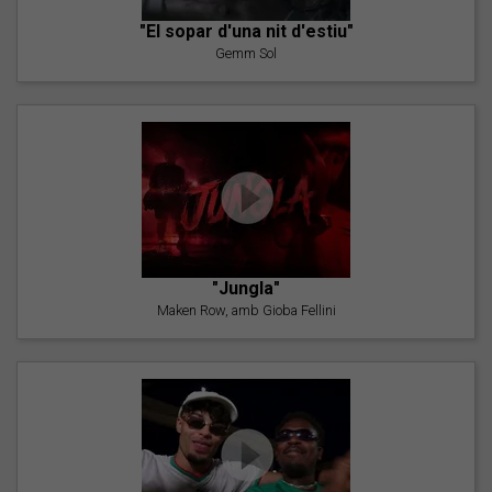
"El sopar d'una nit d'estiu"
Gemm Sol
"Jungla"
Maken Row, amb Gioba Fellini