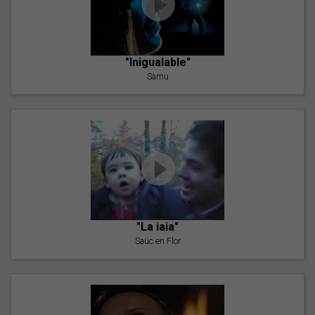
"Inigualable"
Samu
"La iaia"
Saüc en Flor