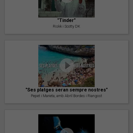
"Tinder"
Riskk i Scotty DK
"Ses platges seran sempre nostres"
Pepet i Marieta, amb Abril Bordes i Riangost