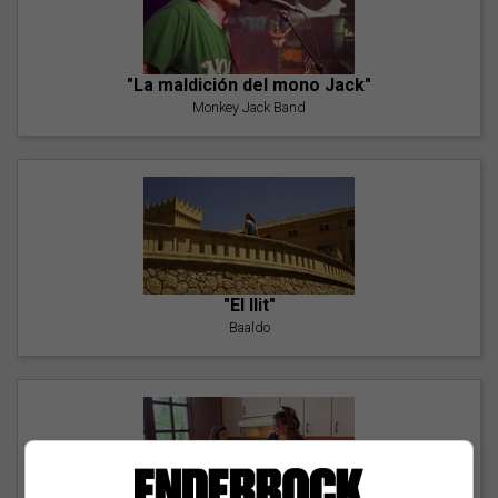
"La maldición del mono Jack"
Monkey Jack Band
"El llit"
Baaldo