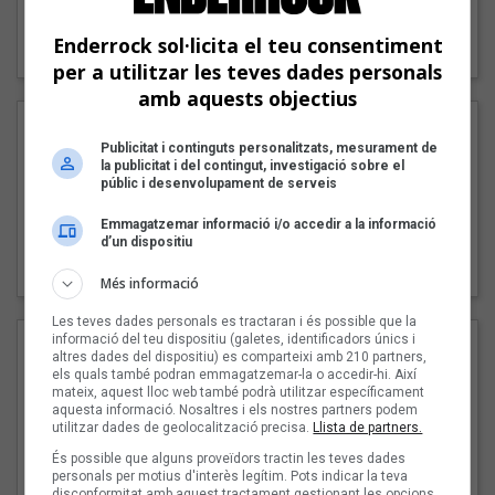
"Lo bueno y lo malo"
Enderrock sol·licita el teu consentiment
Carmen y María
per a utilitzar les teves dades personals
amb aquests objectius
Publicitat i continguts personalitzats, mesurament de
la publicitat i del contingut, investigació sobre el
públic i desenvolupament de serveis
Emmagatzemar informació i/o accedir a la informació
d’un dispositiu
"Posidònia"
Pep Álvarez amb Joan Muntaner (Xanguito)
Més informació
Les teves dades personals es tractaran i és possible que la
informació del teu dispositiu (galetes, identificadors únics i
altres dades del dispositiu) es comparteixi amb 210 partners,
els quals també podran emmagatzemar-la o accedir-hi. Així
mateix, aquest lloc web també podrà utilitzar específicament
aquesta informació. Nosaltres i els nostres partners podem
utilitzar dades de geolocalització precisa.
Llista de partners.
És possible que alguns proveïdors tractin les teves dades
personals per motius d'interès legítim. Pots indicar la teva
disconformitat amb aquest tractament gestionant les opcions