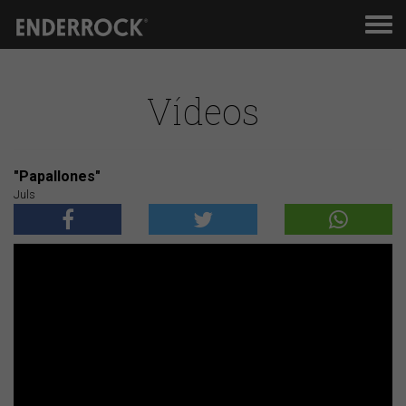
Men
de
nav
Vídeos
"Papallones"
Juls