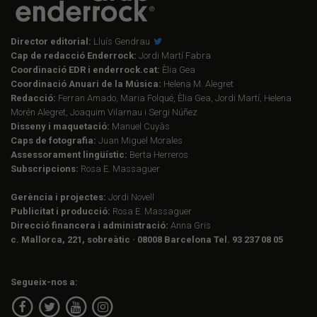
Director editorial:
Lluís Gendrau
Cap de redacció Enderrock:
Jordi Martí Fabra
Coordinació EDR i enderrock.cat:
Èlia Gea
Coordinació Anuari de la Música:
Helena M. Alegret
Redacció:
Ferran Amado, Maria Folqué, Èlia Gea, Jordi Martí, Helena
Morén Alegret, Joaquim Vilarnau i Sergi Núñez
Disseny i maquetació:
Manuel Cuyàs
Caps de fotografia:
Juan Miguel Morales
Assessorament lingüístic:
Berta Herreros
Subscripcions:
Rosa E. Massaguer
Gerència i projectes:
Jordi Novell
Publicitat i producció:
Rosa E. Massaguer
Direcció financera i administració:
Anna Gris
c. Mallorca, 221, sobreàtic · 08008 Barcelona Tel. 93 237 08 05
Segueix-nos a: