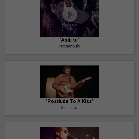
"Amb tu"
Nöctambuls
"Postlude To A Kiss"
Goran Levi