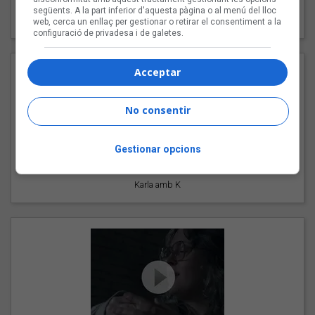
"Les cabres"
següents. A la part inferior d'aquesta pàgina o al menú del lloc
94 Rules amb Compte
web, cerca un enllaç per gestionar o retirar el consentiment a la
configuració de privadesa i de galetes.
Acceptar
No consentir
Gestionar opcions
"Pols d'estrelles"
Karla amb K