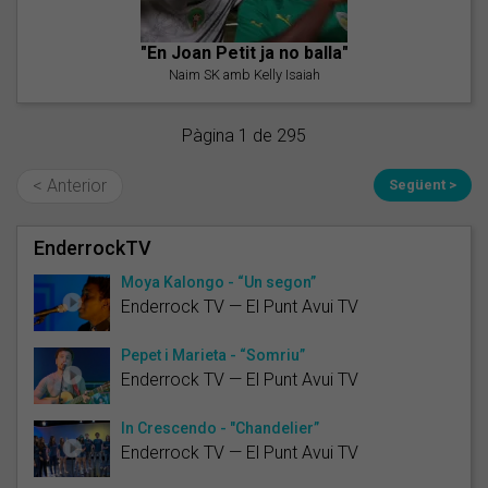
"En Joan Petit ja no balla"
Naim SK amb Kelly Isaiah
Pàgina 1 de 295
< Anterior
Següent >
EnderrockTV
Moya Kalongo - “Un segon”
Enderrock TV — El Punt Avui TV
Pepet i Marieta - “Somriu”
Enderrock TV — El Punt Avui TV
In Crescendo - "Chandelier”
Enderrock TV — El Punt Avui TV