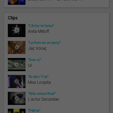
Clips
"L'Artur te feina"
Anita Miltoff
"La llum en un puny"
Jaç Voraç
"Avui sí"
Ix!
"Arabic Trip"
Miss Loopita
"Nits sense final"
L'actor Secundari
"Pàtria"