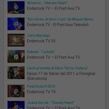
4hiverns - “Aturem l’ham”
Enderrock TV — El Punt Avui TV
"Em mires, et miro i rius" de Miquel Abras
Enderrock TV - El Punt Avui Televisió
Jofre Bardagí
Enderrock TV 55
Dubcat - “La bala”
Enderrock TV — El Punt Avui TV
Llach presenta el llibre 'Terra i Cultura'
Dijous 17 de febrer del 2011 a l'Horiginal
(Barcelona)
Final Sona 9 2010
Enderrock TV 79
Joana Serrat - “Cloudy Heart”
Enderrock TV — El Punt Avui TV