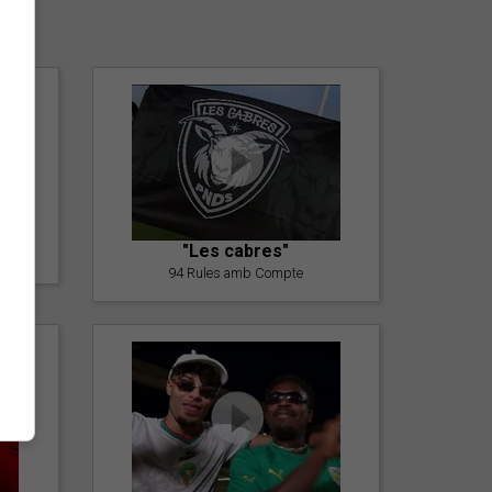
er
"Les cabres"
94 Rules amb Compte