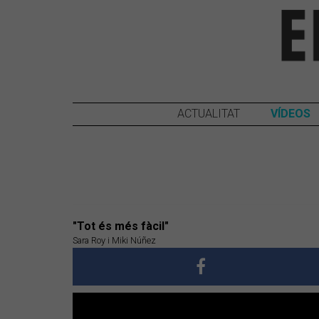
ACTUALITAT
VÍDEOS
"Tot és més fàcil"
Sara Roy i Miki Núñez