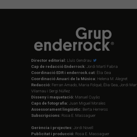
Director editorial:
Lluís Gendrau
Cap de redacció Enderrock:
Jordi Martí Fabra
Coordinació EDR i enderrock.cat:
Èlia Gea
Coordinació Anuari de la Música:
Helena M. Alegret
Redacció:
Ferran Amado, Maria Folqué, Èlia Gea, Jordi Mart
Vilarnau i Sergi Núñez
Disseny i maquetació:
Manuel Cuyàs
Caps de fotografia:
Juan Miguel Morales
Assessorament lingüístic:
Berta Herreros
Subscripcions:
Rosa E. Massaguer
Gerència i projectes:
Jordi Novell
Publicitat i producció:
Rosa E. Massaguer