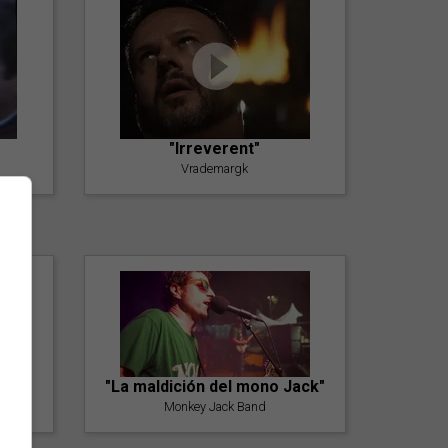
"Irreverent"
Vrademargk
"La maldición del mono Jack"
Monkey Jack Band