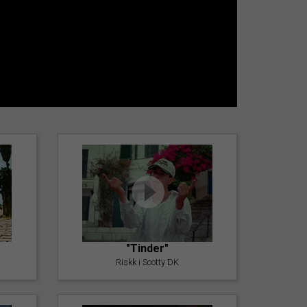
"Tinder"
Riskk i Scotty DK