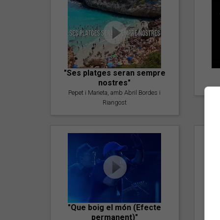
"Ses platges seran sempre
nostres"
Pepet i Marieta, amb Abril Bordes i
Riangost
"Que boig el món (Efecte
permanent)"