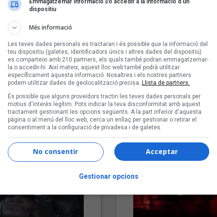
Emmagatzemar informació i/o accedir a la informació d’un
dispositiu
Més informació
Les teves dades personals es tractaran i és possible que la informació del
teu dispositiu (galetes, identificadors únics i altres dades del dispositiu)
es comparteixi amb 210 partners, els quals també podran emmagatzemar-
la o accedir-hi. Així mateix, aquest lloc web també podrà utilitzar
específicament aquesta informació. Nosaltres i els nostres partners
podem utilitzar dades de geolocalització precisa.
Llista de partners.
"Lo bueno y lo malo"
"Posidònia"
És possible que alguns proveïdors tractin les teves dades personals per
Carmen y María
Pep Álvarez amb Joan Muntan
motius d'interès legítim. Pots indicar la teva disconformitat amb aquest
tractament gestionant les opcions següents. A la part inferior d'aquesta
(Xanguito)
pàgina o al menú del lloc web, cerca un enllaç per gestionar o retirar el
consentiment a la configuració de privadesa i de galetes.
No consentir
Acceptar
Gestionar opcions