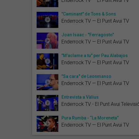
Enderrock TV — El Punt Avui TV
"Caminant" de Tons & Sons
Enderrock TV — El Punt Avui TV
Joan Isaac - "Ferragosto"
Enderrock TV — El Punt Avui TV
"M'aclame a tu" per Pau Alabajos
Enderrock TV — El Punt Avui TV
"Sa cara" de Leonmanso
Enderrock TV — El Punt Avui TV
Entrevista a Vàlius
Enderrock TV - El Punt Avui Televisi
Pura Rumba - “La Moreneta”
Enderrock TV — El Punt Avui TV