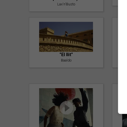
Lax'n'Busto
"El llit"
Baaldo