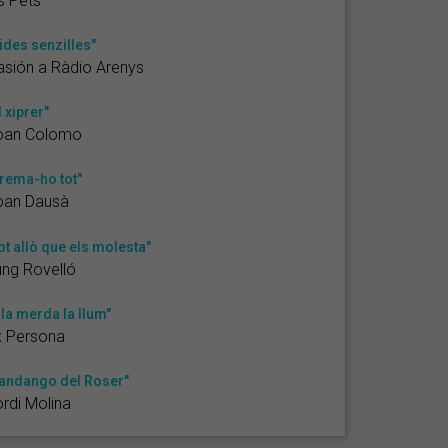
s Pets
ides senzilles"
sión a Ràdio Arenys
l xiprer"
oan Colomo
rema-ho tot"
oan Dausà
ot allò que els molesta"
ng Rovelló
 la merda la llum"
x Persona
andango del Roser"
rdi Molina