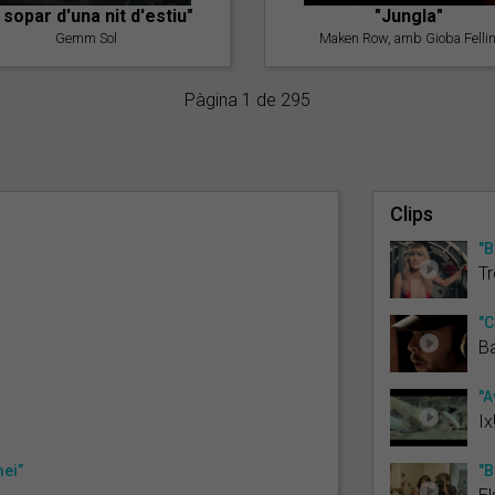
l sopar d'una nit d'estiu"
"Jungla"
Gemm Sol
Maken Row, amb Gioba Fellin
Pàgina 1 de 295
Clips
"B
Tr
"C
Ba
"A
Ix
mei”
"B