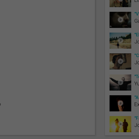
El
"V
Ga
"E
J
"C
J
"T
Yu
"A
ó
E
"F
Jo