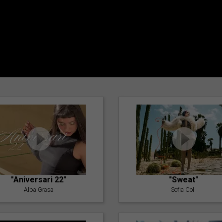
"Aniversari 22"
"Sweat"
Alba Grasa
Sofia Coll