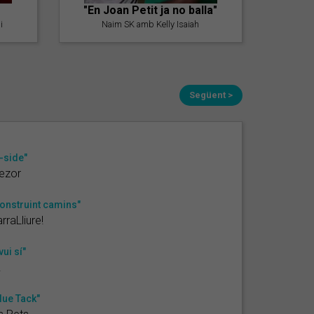
"En Joan Petit ja no balla"
i
Naim SK amb Kelly Isaiah
Següent >
-side"
ezor
onstruint camins"
rraLliure!
vui sí"
!
lue Tack"