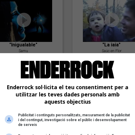
"Inigualable"
"La iaia"
Samu
Saüc en Flor
Enderrock sol·licita el teu consentiment per a
utilitzar les teves dades personals amb
aquests objectius
Publicitat i continguts personalitzats, mesurament de la publicitat
"Postlude To A Kiss"
i del contingut, investigació sobre el públic i desenvolupament
Goran Levi
de serveis
"Amb tu"
Nöctambuls