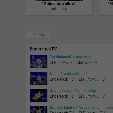
"Pols d'estrelles"
"E
Karla amb K
< Anterior
EnderrockTV
"La distància" d'Aspencat
El Punt Avui - Enderrock TV
Nuar - "La nit perfecta”
Enderrock TV — El Punt Avui TV
Joana Serrat - “Camí solitari”
Enderrock TV — El Punt Avui TV
Bob & El Lladre - “Saps que no tinc re