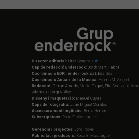
Director editorial:
Lluís Gendrau
Cap de redacció Enderrock:
Jordi Martí Fabra
Coordinació EDR i enderrock.cat:
Èlia Gea
Coordinació Anuari de la Música:
Helena M. Alegret
Redacció:
Ferran Amado, Maria Folqué, Èlia Gea, Jordi Mart
Vilarnau i Sergi Núñez
Disseny i maquetació:
Manuel Cuyàs
Caps de fotografia:
Juan Miguel Morales
Assessorament lingüístic:
Berta Herreros
Subscripcions:
Rosa E. Massaguer
Gerència i projectes:
Jordi Novell
Publicitat i producció:
Rosa E. Massaguer