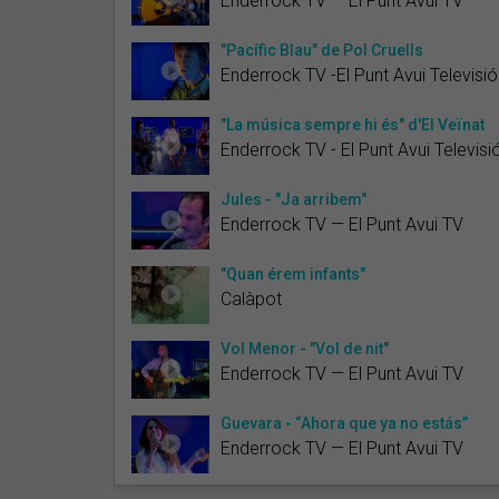
Enderrock TV — El Punt Avui TV
"Pacífic Blau" de Pol Cruells
Enderrock TV -El Punt Avui Televisió
"La música sempre hi és" d'El Veïnat
Enderrock TV - El Punt Avui Televisi
Jules - "Ja arribem"
Enderrock TV — El Punt Avui TV
"Quan érem infants"
Calàpot
Vol Menor - "Vol de nit"
Enderrock TV — El Punt Avui TV
Guevara - “Ahora que ya no estás”
Enderrock TV — El Punt Avui TV