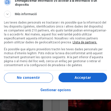
Emmagatzemar informació i/o accedir a la informació d’un
dispositiu
Més informació
Les teves dades personals es tractaran i és possible que la informació del
teu dispositiu (galetes, identificadors únics i altres dades del dispositiu)
es comparteixi amb 210 partners, els quals també podran emmagatzemar-
la o accedir-hi. Així mateix, aquest lloc web també podrà utilitzar
específicament aquesta informació. Nosaltres i els nostres partners
podem utilitzar dades de geolocalització precisa.
Llista de partners.
"Lo bueno y lo malo"
"Posidònia"
És possible que alguns proveïdors tractin les teves dades personals per
Carmen y María
Pep Álvarez amb Joan Muntan
motius d'interès legítim. Pots indicar la teva disconformitat amb aquest
tractament gestionant les opcions següents. A la part inferior d'aquesta
(Xanguito)
pàgina o al menú del lloc web, cerca un enllaç per gestionar o retirar el
consentiment a la configuració de privadesa i de galetes.
No consentir
Acceptar
Gestionar opcions