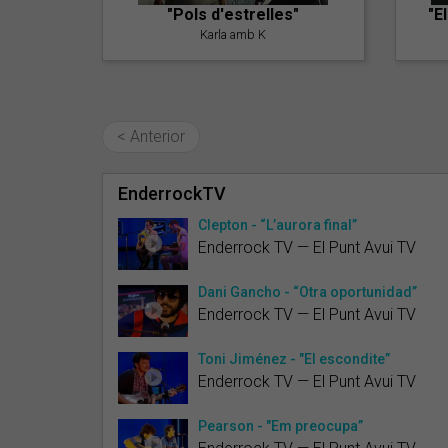
"Pols d'estrelles"
"E
Karla amb K
< Anterior
EnderrockTV
Clepton - “L’aurora final”
Enderrock TV — El Punt Avui TV
Dani Gancho - “Otra oportunidad”
Enderrock TV — El Punt Avui TV
Toni Jiménez - "El escondite”
Enderrock TV — El Punt Avui TV
Pearson - "Em preocupa”