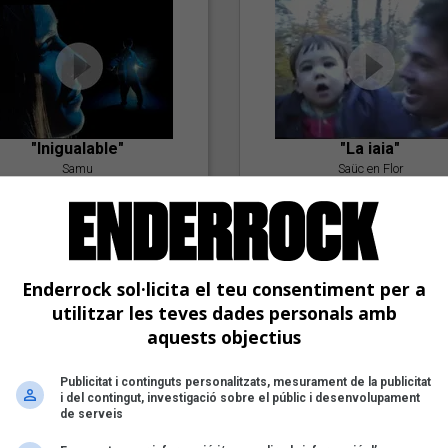
"Inigualable"
"La iaia"
Samu
Saüc en Flor
Enderrock sol·licita el teu consentiment per a
utilitzar les teves dades personals amb
aquests objectius
Publicitat i continguts personalitzats, mesurament de la publicitat
"Postlude To A Kiss"
i del contingut, investigació sobre el públic i desenvolupament
Goran Levi
de serveis
"Amb tu"
Nöctambuls