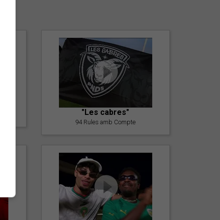
er
"Les cabres"
94 Rules amb Compte