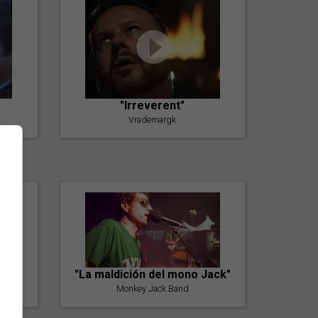
"Irreverent"
Vrademargk
"La maldición del mono Jack"
Monkey Jack Band