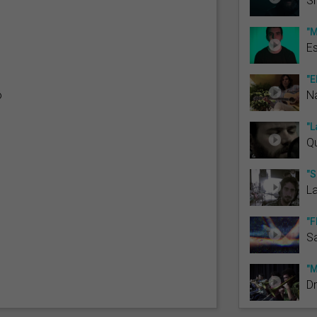
S
"M
Es
"E
ó
Na
"L
Qu
"S
L
"F
Sa
"M
D