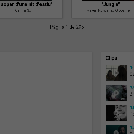
l sopar d'una nit d'estiu"
"Jungla"
Gemm Sol
Maken Row, amb Gioba Fellin
Pàgina 1 de 295
Clips
"F
Sa
"U
B
"L
P
"L