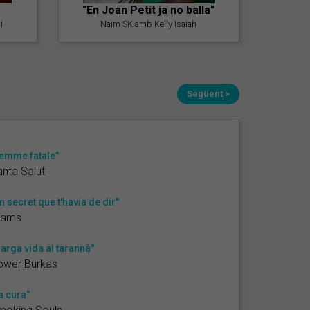
"En Joan Petit ja no balla"
i
Naim SK amb Kelly Isaiah
Següent >
emme fatale"
nta Salut
n secret que t'havia de dir"
rams
larga vida al tarannà"
ower Burkas
a cura"