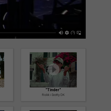
"Tinder"
Riskk i Scotty DK