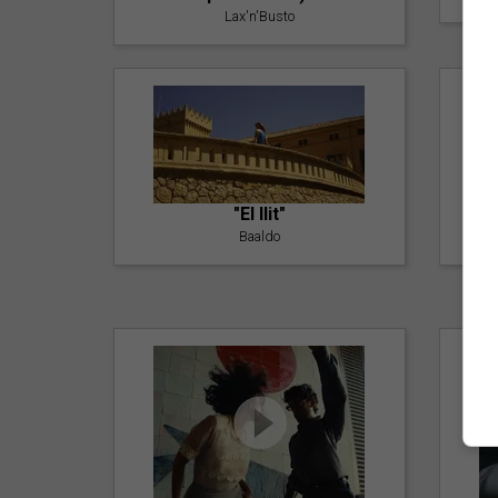
Lax'n'Busto
"El llit"
Baaldo