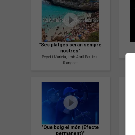
"Ses platges seran sempre
nostres"
Pepet i Marieta, amb Abril Bordes i
Riangost
"Que boig el món (Efecte
permanent)"