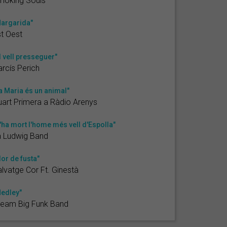
moking Souls
argarida"
t Oest
l vell presseguer"
rcís Perich
a Maria és un animal"
art Primera a Ràdio Arenys
'ha mort l'home més vell d'Espolla"
a Ludwig Band
lor de fusta"
lvatge Cor Ft. Ginestà
edley"
ream Big Funk Band