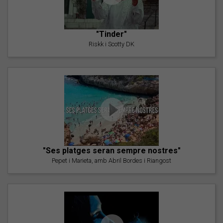
"Tinder"
Riskk i Scotty DK
"Ses platges seran sempre nostres"
Pepet i Marieta, amb Abril Bordes i Riangost