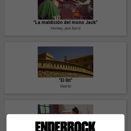
"La maldición del mono Jack"
Monkey Jack Band
"El llit"
Baaldo