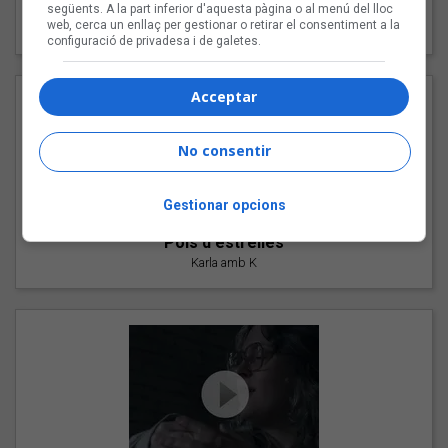
"Les cabres"
següents. A la part inferior d'aquesta pàgina o al menú del lloc
web, cerca un enllaç per gestionar o retirar el consentiment a la
94 Rules amb Compte
configuració de privadesa i de galetes.
Acceptar
No consentir
Gestionar opcions
"Pols d'estrelles"
Karla amb K