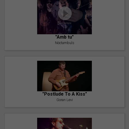
"Amb tu"
Nöctambuls
"Postlude To A Kiss"
Goran Levi