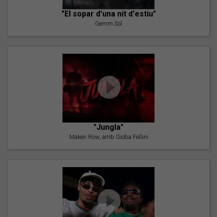
"El sopar d'una nit d'estiu"
Gemm Sol
"Jungla"
Maken Row, amb Gioba Fellini