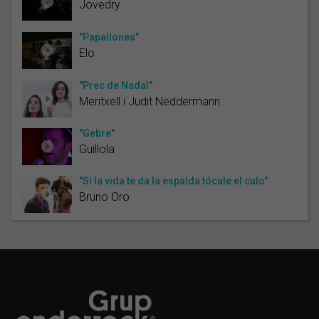
Jovedry
"Papallones"
Elo
"Prec de Nadal"
Meritxell i Judit Neddermann
"Gebre"
Guillola
"Si la vida te da la espalda tócale el culo"
Bruno Oro