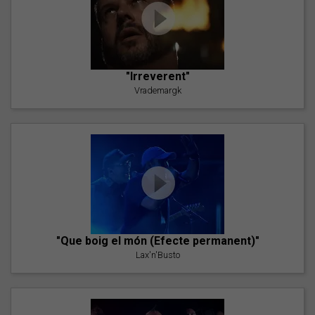
"Irreverent"
Vrademargk
"Que boig el món (Efecte permanent)"
Lax'n'Busto