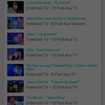
La Soul Machine - “Ei Germà”
Enderrock TV — El Punt Avui TV
"Mentre floreixen les flors" de Mishima
Enderrock TV - El Punt Avui Televisió
Jules - "Ja arribem"
Enderrock TV — El Punt Avui TV
Leila - "Lady Delicious"
Enderrock TV — El Punt Avui TV
"Qué be, ser aquí" d'Anna Roig i l'Ombre del ton
Chien
Enderrock TV - El Punt Avui TV
Joana Gomila - "Tonada de segar"
Enderrock TV — El Punt Avui TV
The Wheels - “Island Boy”
Enderrock TV — El Punt Avui TV