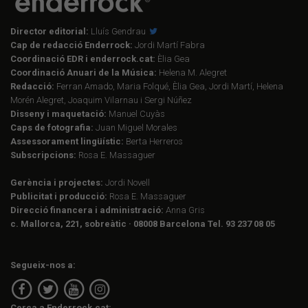
Director editorial:
Lluís Gendrau
Cap de redacció Enderrock:
Jordi Martí Fabra
Coordinació EDR i enderrock.cat:
Èlia Gea
Coordinació Anuari de la Música:
Helena M. Alegret
Redacció:
Ferran Amado, Maria Folqué, Èlia Gea, Jordi Martí, Helena
Morén Alegret, Joaquim Vilarnau i Sergi Núñez
Disseny i maquetació:
Manuel Cuyàs
Caps de fotografia:
Juan Miguel Morales
Assessorament lingüístic:
Berta Herreros
Subscripcions:
Rosa E. Massaguer
Gerència i projectes:
Jordi Novell
Publicitat i producció:
Rosa E. Massaguer
Direcció financera i administració:
Anna Gris
c. Mallorca, 221, sobreàtic · 08008 Barcelona Tel. 93 237 08 05
Segueix-nos a:
Cerca a Enderrock.cat: