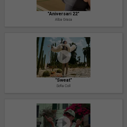
"Aniversari 22"
Alba Grasa
"Sweat"
Sofia Coll