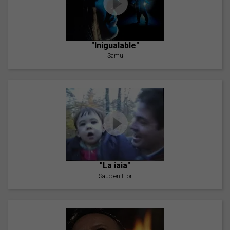
"Inigualable"
Samu
"La iaia"
Saüc en Flor