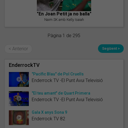
"En Joan Petit ja no balla"
Naim SK amb Kelly Isaiah
Pàgina 1 de 295
< Anterior
Següent >
EnderrockTV
"Pacífic Blau" de Pol Cruells
Enderrock TV -El Punt Avui Televisió
"El teu amant" de Quart Primera
Enderrock TV -El Punt Avui Televisió
Gala X anys Sona 9
Enderrock TV 82