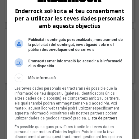
"Lo bueno y lo malo"
Enderrock sol·licita el teu consentiment
Carmen y María
per a utilitzar les teves dades personals
amb aquests objectius
Publicitat i continguts personalitzats, mesurament de
la publicitat i del contingut, investigació sobre el
públic i desenvolupament de serveis
Emmagatzemar informació i/o accedir a la informació
d’un dispositiu
"Posidònia"
Pep Álvarez amb Joan Muntaner (Xanguito)
Més informació
Les teves dades personals es tractaran i és possible que la
informació del teu dispositiu (galetes, identificadors únics i
altres dades del dispositiu) es comparteixi amb 210 partners,
els quals també podran emmagatzemar-la o accedir-hi. Així
mateix, aquest lloc web també podrà utilitzar específicament
aquesta informació. Nosaltres i els nostres partners podem
utilitzar dades de geolocalització precisa.
Llista de partners.
És possible que alguns proveïdors tractin les teves dades
personals per motius d'interès legítim. Pots indicar la teva
disconformitat amb aquest tractament gestionant les opcions