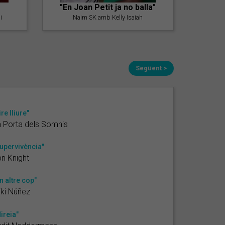
"En Joan Petit ja no balla"
i
Naim SK amb Kelly Isaiah
Següent >
ire lliure"
 Porta dels Somnis
upervivència"
ri Knight
n altre cop"
ki Núñez
ireia"