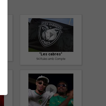
er
"Les cabres"
94 Rules amb Compte