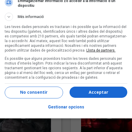
Emmagatzemar informació i/o accedir a la informació d’un
dispositiu
Més informació
Les teves dades personals es tractaran i és possible que la informació del
teu dispositiu (galetes, identificadors únics i altres dades del dispositiu)
es comparteixi amb 210 partners, els quals també podran emmagatzemar-
la o accedir-hi. Així mateix, aquest lloc web també podrà utilitzar
específicament aquesta informació. Nosaltres i els nostres partners
podem utilitzar dades de geolocalització precisa.
Llista de partners.
"Lo bueno y lo malo"
"Posidònia"
És possible que alguns proveïdors tractin les teves dades personals per
Carmen y María
Pep Álvarez amb Joan Muntan
motius d'interès legítim. Pots indicar la teva disconformitat amb aquest
tractament gestionant les opcions següents. A la part inferior d'aquesta
(Xanguito)
pàgina o al menú del lloc web, cerca un enllaç per gestionar o retirar el
consentiment a la configuració de privadesa i de galetes.
No consentir
Acceptar
Gestionar opcions