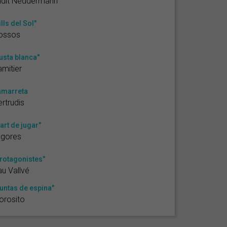
udit Neddermann
ills del Sol"
ossos
usta blanca"
mitier
amarreta
rtrudis
'art de jugar"
ugores
rotagonistes"
u Vallvé
untas de espina"
orosito