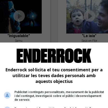
"Inigualable"
"La iaia"
Samu
Saüc en Flor
Enderrock sol·licita el teu consentiment per a
utilitzar les teves dades personals amb
aquests objectius
Publicitat i continguts personalitzats, mesurament de la publicitat
"Postlude To A Kiss"
i del contingut, investigació sobre el públic i desenvolupament
Goran Levi
de serveis
"Amb tu"
Nöctambuls