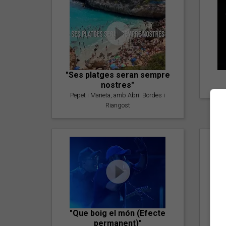
"Ses platges seran sempre
nostres"
Pepet i Marieta, amb Abril Bordes i
Riangost
"Que boig el món (Efecte
permanent)"