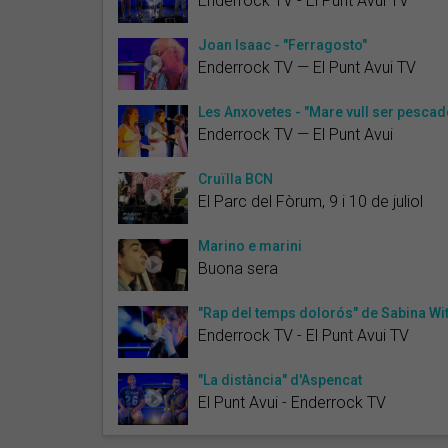
Enderrock TV - El Punt Avui TV
Joan Isaac - "Ferragosto"
Enderrock TV — El Punt Avui TV
Les Anxovetes - "Mare vull ser pescad
Enderrock TV — El Punt Avui
Cruïlla BCN
El Parc del Fòrum, 9 i 10 de juliol
Marino e marini
Buona sera
"Rap del temps dolorós" de Sabina Wit
Enderrock TV - El Punt Avui TV
"La distància" d'Aspencat
El Punt Avui - Enderrock TV