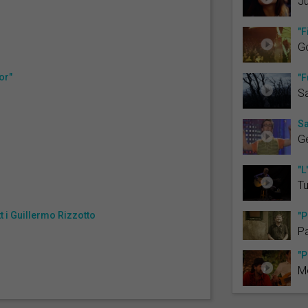
J
"F
G
or"
"F
Sa
S
Ge
"L
T
t i Guillermo Rizzotto
"P
Pa
"P
M