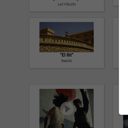
Lax'n'Busto
"El llit"
Baaldo