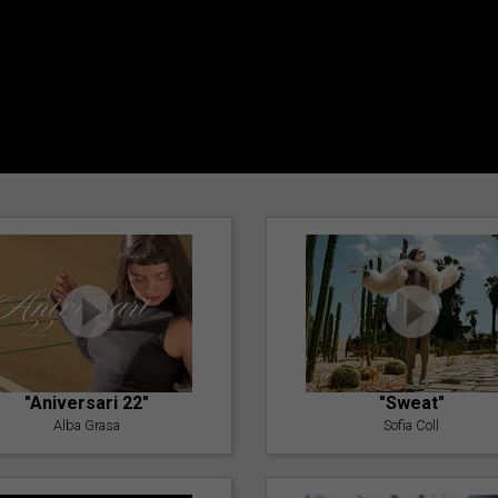
"Aniversari 22"
"Sweat"
Alba Grasa
Sofia Coll