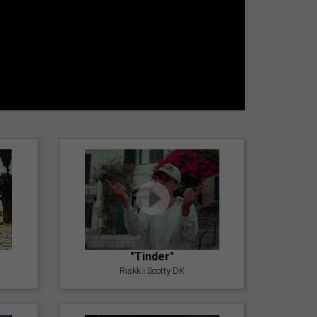
"Tinder"
Riskk i Scotty DK