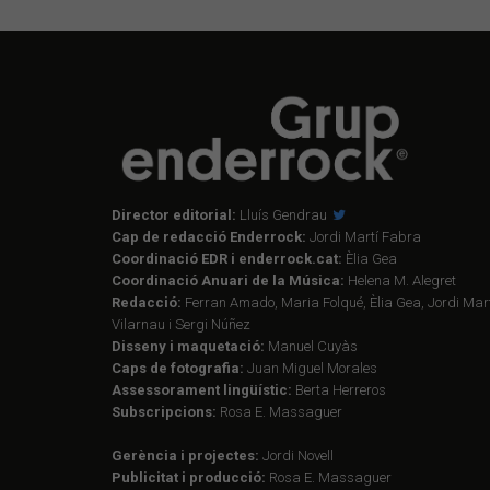
Director editorial:
Lluís Gendrau
Cap de redacció Enderrock:
Jordi Martí Fabra
Coordinació EDR i enderrock.cat:
Èlia Gea
Coordinació Anuari de la Música:
Helena M. Alegret
Redacció:
Ferran Amado, Maria Folqué, Èlia Gea, Jordi Mart
Vilarnau i Sergi Núñez
Disseny i maquetació:
Manuel Cuyàs
Caps de fotografia:
Juan Miguel Morales
Assessorament lingüístic:
Berta Herreros
Subscripcions:
Rosa E. Massaguer
Gerència i projectes:
Jordi Novell
Publicitat i producció:
Rosa E. Massaguer