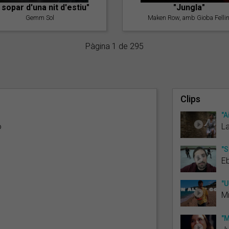
l sopar d'una nit d'estiu"
"Jungla"
Gemm Sol
Maken Row, amb Gioba Fellin
Pàgina 1 de 295
Clips
"A
ó
La
"S
Eb
"U
Mi
"M