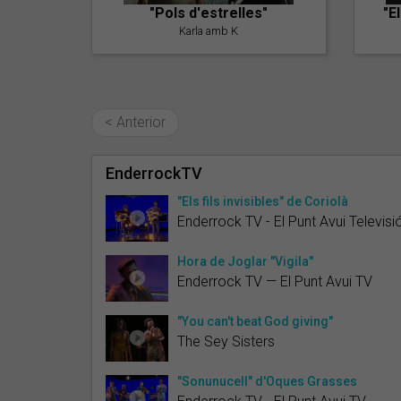
"Pols d'estrelles"
"E
Karla amb K
< Anterior
EnderrockTV
"Els fils invisibles" de Coriolà
Enderrock TV - El Punt Avui Televisi
Hora de Joglar "Vigila"
Enderrock TV — El Punt Avui TV
"You can't beat God giving"
The Sey Sisters
"Sonunucell" d'Oques Grasses