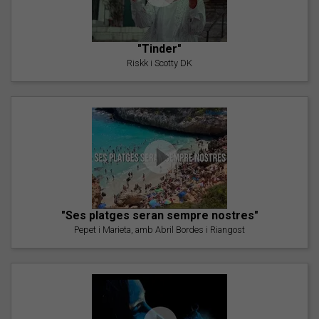
"Tinder"
Riskk i Scotty DK
"Ses platges seran sempre nostres"
Pepet i Marieta, amb Abril Bordes i Riangost