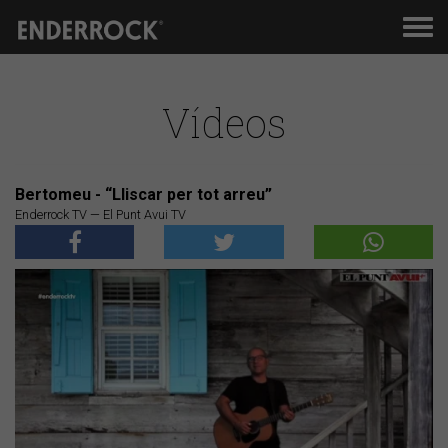
Men
de
nav
Vídeos
Bertomeu - “Lliscar per tot arreu”
Enderrock TV — El Punt Avui TV