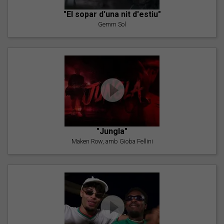
"El sopar d'una nit d'estiu"
Gemm Sol
"Jungla"
Maken Row, amb Gioba Fellini