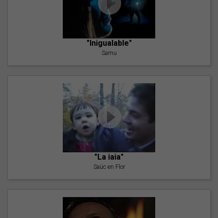
"Inigualable"
Samu
"La iaia"
Saüc en Flor