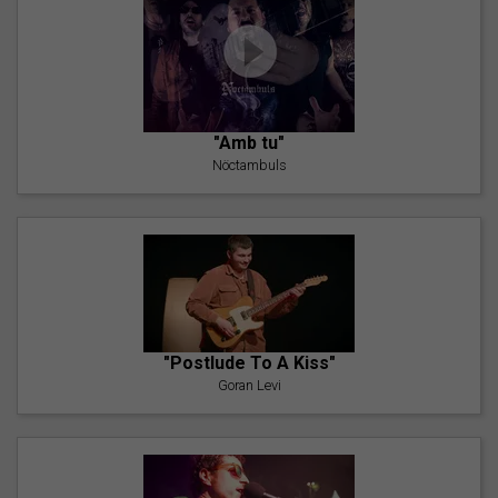
"Amb tu"
Nöctambuls
"Postlude To A Kiss"
Goran Levi