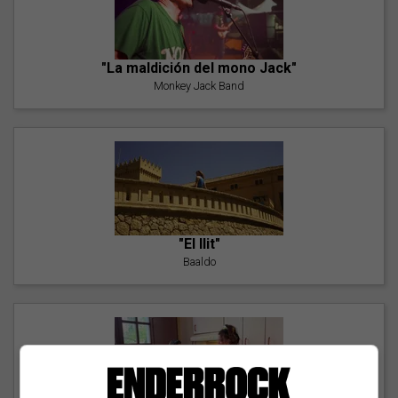
"La maldición del mono Jack"
Monkey Jack Band
"El llit"
Baaldo