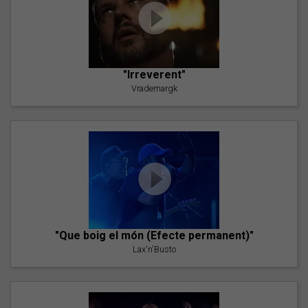
"Irreverent"
Vrademargk
"Que boig el món (Efecte permanent)"
Lax'n'Busto