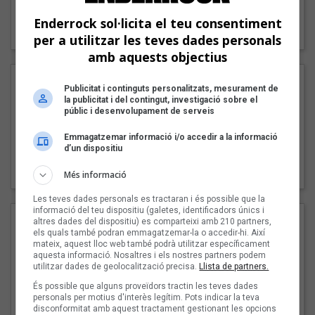
"Lo bueno y lo malo"
Enderrock sol·licita el teu consentiment
Carmen y María
per a utilitzar les teves dades personals
amb aquests objectius
Publicitat i continguts personalitzats, mesurament de
la publicitat i del contingut, investigació sobre el
públic i desenvolupament de serveis
Emmagatzemar informació i/o accedir a la informació
d’un dispositiu
"Posidònia"
Pep Álvarez amb Joan Muntaner (Xanguito)
Més informació
Les teves dades personals es tractaran i és possible que la
informació del teu dispositiu (galetes, identificadors únics i
altres dades del dispositiu) es comparteixi amb 210 partners,
els quals també podran emmagatzemar-la o accedir-hi. Així
mateix, aquest lloc web també podrà utilitzar específicament
aquesta informació. Nosaltres i els nostres partners podem
utilitzar dades de geolocalització precisa.
Llista de partners.
És possible que alguns proveïdors tractin les teves dades
personals per motius d'interès legítim. Pots indicar la teva
disconformitat amb aquest tractament gestionant les opcions