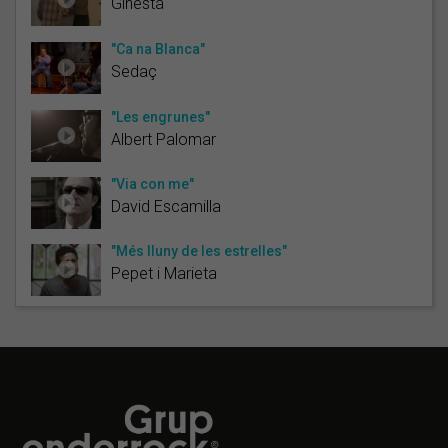
Ginestà
"Ca na Blanca"
Sedaç
"Les engrunes"
Albert Palomar
"Via con me"
David Escamilla
"Més lluny de les estrelles"
Pepet i Marieta