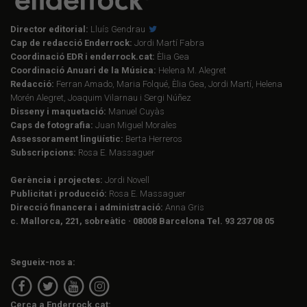
Director editorial:
Lluís Gendrau
Cap de redacció Enderrock:
Jordi Martí Fabra
Coordinació EDR i enderrock.cat:
Èlia Gea
Coordinació Anuari de la Música:
Helena M. Alegret
Redacció:
Ferran Amado, Maria Folqué, Èlia Gea, Jordi Martí, Helena
Morén Alegret, Joaquim Vilarnau i Sergi Núñez
Disseny i maquetació:
Manuel Cuyàs
Caps de fotografia:
Juan Miguel Morales
Assessorament lingüístic:
Berta Herreros
Subscripcions:
Rosa E. Massaguer
Gerència i projectes:
Jordi Novell
Publicitat i producció:
Rosa E. Massaguer
Direcció financera i administració:
Anna Gris
c. Mallorca, 221, sobreàtic · 08008 Barcelona Tel. 93 237 08 05
Segueix-nos a:
Cerca a Enderrock.cat: