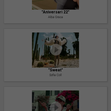
"Aniversari 22"
Alba Grasa
"Sweat"
Sofia Coll