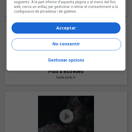
"Les cabres"
següents. A la part inferior d'aquesta pàgina o al menú del lloc
web, cerca un enllaç per gestionar o retirar el consentiment a la
94 Rules amb Compte
configuració de privadesa i de galetes.
Acceptar
No consentir
Gestionar opcions
"Pols d'estrelles"
Karla amb K