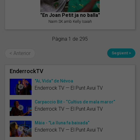
"En Joan Petit ja no balla"
Naim SK amb Kelly Isaiah
Pàgina 1 de 295
< Anterior
Següent >
EnderrockTV
"Ai, Vida" de Névoa
Enderrock TV — El Punt Avui TV
Carpaccio Bit - “Cultius de mala maror”
Enderrock TV — El Punt Avui TV
Màia - "La lluna fa baixada”
Enderrock TV — El Punt Avui TV