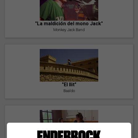
"La maldición del mono Jack"
Monkey Jack Band
"El llit"
Baaldo