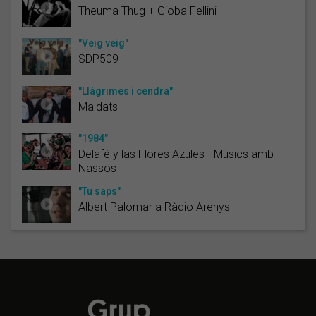
Theuma Thug + Gioba Fellini
"Veig veig"
SDP509
"Llàgrimes i cendra"
Maldats
"1984"
Delafé y las Flores Azules - Músics amb
Nassos
"Tu saps"
Albert Palomar a Ràdio Arenys