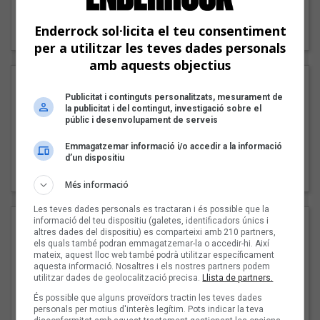
"Lo bueno y lo malo"
Enderrock sol·licita el teu consentiment
Carmen y María
per a utilitzar les teves dades personals
amb aquests objectius
Publicitat i continguts personalitzats, mesurament de
la publicitat i del contingut, investigació sobre el
públic i desenvolupament de serveis
Emmagatzemar informació i/o accedir a la informació
"Posidònia"
d’un dispositiu
Pep Álvarez amb Joan Muntaner (Xanguito)
Més informació
Les teves dades personals es tractaran i és possible que la
informació del teu dispositiu (galetes, identificadors únics i
altres dades del dispositiu) es comparteixi amb 210 partners,
els quals també podran emmagatzemar-la o accedir-hi. Així
mateix, aquest lloc web també podrà utilitzar específicament
aquesta informació. Nosaltres i els nostres partners podem
utilitzar dades de geolocalització precisa.
Llista de partners.
És possible que alguns proveïdors tractin les teves dades
personals per motius d'interès legítim. Pots indicar la teva