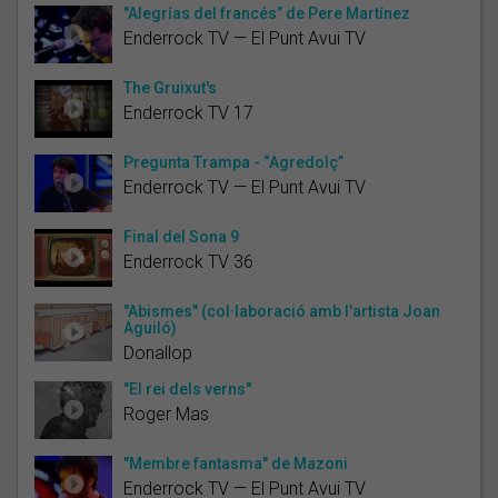
"Alegrías del francés” de Pere Martínez
Enderrock TV — El Punt Avui TV
The Gruixut's
Enderrock TV 17
Pregunta Trampa - “Agredolç”
Enderrock TV — El Punt Avui TV
Final del Sona 9
Enderrock TV 36
"Abismes" (col·laboració amb l'artista Joan
Aguiló)
Donallop
"El rei dels verns"
Roger Mas
"Membre fantasma" de Mazoni
Enderrock TV — El Punt Avui TV