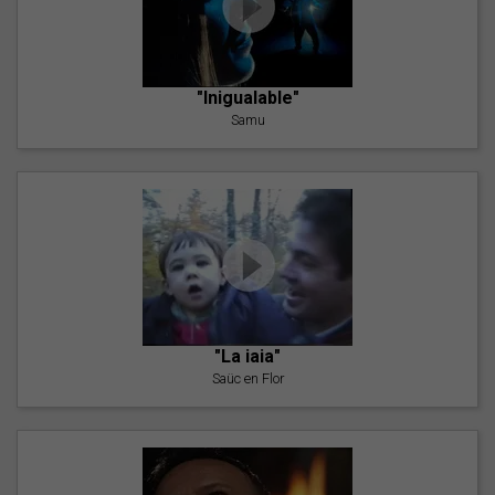
"Inigualable"
Samu
"La iaia"
Saüc en Flor