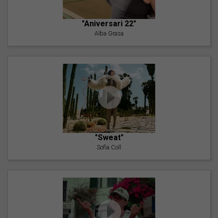
"Aniversari 22"
Alba Grasa
"Sweat"
Sofia Coll