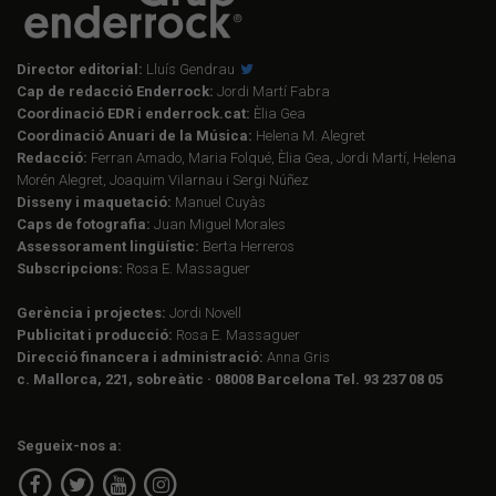
Director editorial:
Lluís Gendrau
Cap de redacció Enderrock:
Jordi Martí Fabra
Coordinació EDR i enderrock.cat:
Èlia Gea
Coordinació Anuari de la Música:
Helena M. Alegret
Redacció:
Ferran Amado, Maria Folqué, Èlia Gea, Jordi Martí, Helena
Morén Alegret, Joaquim Vilarnau i Sergi Núñez
Disseny i maquetació:
Manuel Cuyàs
Caps de fotografia:
Juan Miguel Morales
Assessorament lingüístic:
Berta Herreros
Subscripcions:
Rosa E. Massaguer
Gerència i projectes:
Jordi Novell
Publicitat i producció:
Rosa E. Massaguer
Direcció financera i administració:
Anna Gris
c. Mallorca, 221, sobreàtic · 08008 Barcelona Tel. 93 237 08 05
Segueix-nos a: