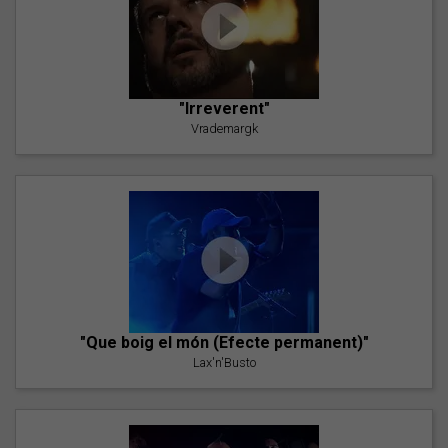
"Irreverent"
Vrademargk
"Que boig el món (Efecte permanent)"
Lax'n'Busto