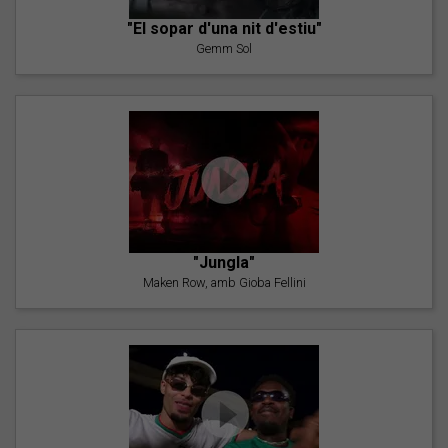
"El sopar d'una nit d'estiu"
Gemm Sol
"Jungla"
Maken Row, amb Gioba Fellini