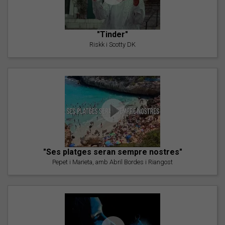
"Tinder"
Riskk i Scotty DK
"Ses platges seran sempre nostres"
Pepet i Marieta, amb Abril Bordes i Riangost