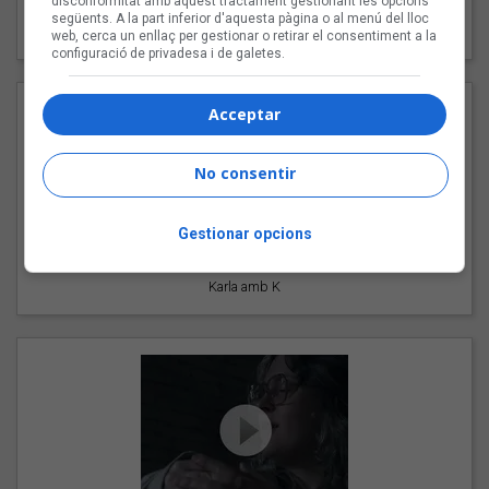
disconformitat amb aquest tractament gestionant les opcions
"Les cabres"
següents. A la part inferior d'aquesta pàgina o al menú del lloc
94 Rules amb Compte
web, cerca un enllaç per gestionar o retirar el consentiment a la
configuració de privadesa i de galetes.
Acceptar
No consentir
Gestionar opcions
"Pols d'estrelles"
Karla amb K