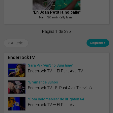
"En Joan Petit ja no balla"
Naim SK amb Kelly Isaiah
Pàgina 1 de 295
< Anterior
Següent >
EnderrockTV
Sara Pi - "Ain't no Sunshine"
Enderrock TV — El Punt Avui TV
"Brama" de Buhos
Enderrock TV - El Punt Avui Televisió
"Som indomables" de Brighton 64
Enderrock TV — El Punt Avui