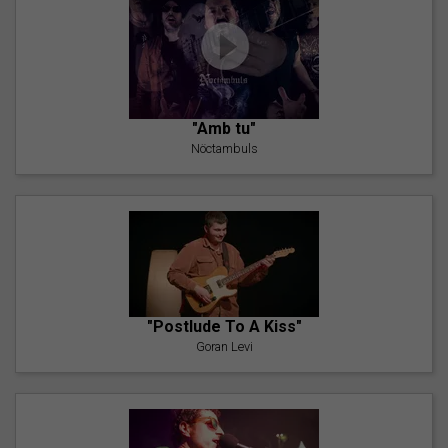
"Amb tu"
Nöctambuls
"Postlude To A Kiss"
Goran Levi