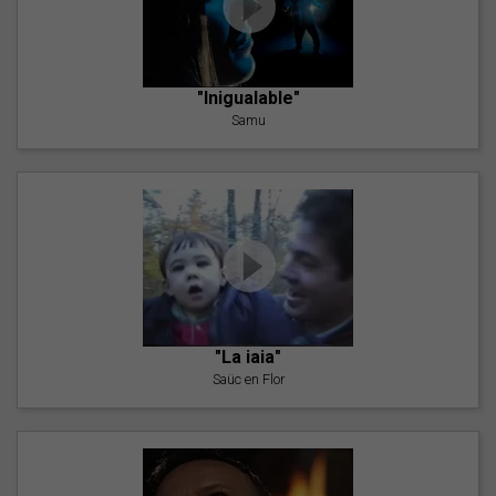
"Inigualable"
Samu
"La iaia"
Saüc en Flor