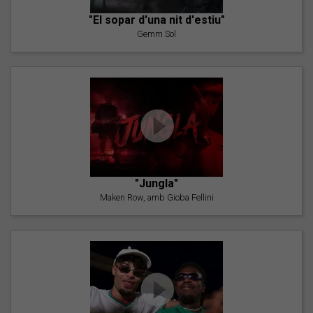
"El sopar d'una nit d'estiu"
Gemm Sol
"Jungla"
Maken Row, amb Gioba Fellini