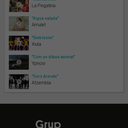
La Pegatina
"Aigua salada"
Amulet
"Dintríssim"
Xiula
"Com un dibuix animat"
Ypnosi
"Cors Armats"
Atzembla