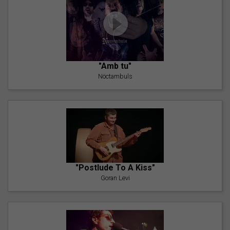
"Amb tu"
Nöctambuls
"Postlude To A Kiss"
Goran Levi