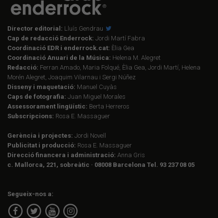
Director editorial:
Lluís Gendrau
Cap de redacció Enderrock:
Jordi Martí Fabra
Coordinació EDR i enderrock.cat:
Èlia Gea
Coordinació Anuari de la Música:
Helena M. Alegret
Redacció:
Ferran Amado, Maria Folqué, Èlia Gea, Jordi Martí, Helena
Morén Alegret, Joaquim Vilarnau i Sergi Núñez
Disseny i maquetació:
Manuel Cuyàs
Caps de fotografia:
Juan Miguel Morales
Assessorament lingüístic:
Berta Herreros
Subscripcions:
Rosa E. Massaguer
Gerència i projectes:
Jordi Novell
Publicitat i producció:
Rosa E. Massaguer
Direcció financera i administració:
Anna Gris
c. Mallorca, 221, sobreàtic · 08008 Barcelona Tel. 93 237 08 05
Segueix-nos a: