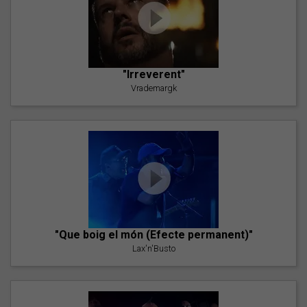
"Irreverent"
Vrademargk
"Que boig el món (Efecte permanent)"
Lax'n'Busto