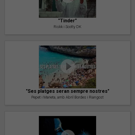
"Tinder"
Riskk i Scotty DK
"Ses platges seran sempre nostres"
Pepet i Marieta, amb Abril Bordes i Riangost