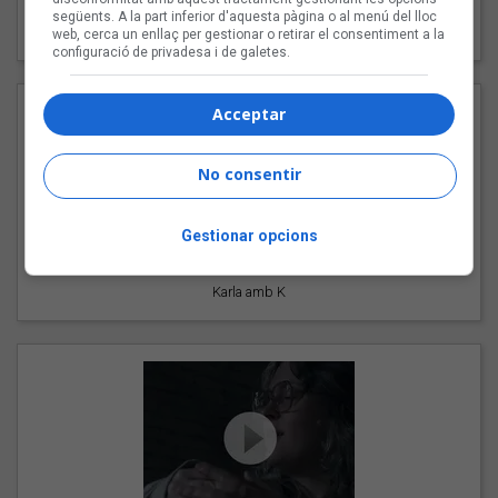
"Les cabres"
següents. A la part inferior d'aquesta pàgina o al menú del lloc
94 Rules amb Compte
web, cerca un enllaç per gestionar o retirar el consentiment a la
configuració de privadesa i de galetes.
Acceptar
No consentir
Gestionar opcions
"Pols d'estrelles"
Karla amb K