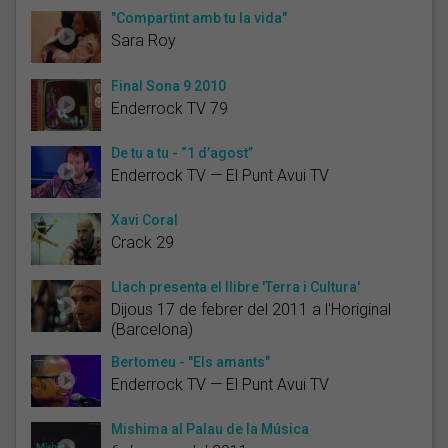
"Compartint amb tu la vida"
Sara Roy
Final Sona 9 2010
Enderrock TV 79
De tu a tu - “1 d’agost”
Enderrock TV — El Punt Avui TV
Xavi Coral
Crack 29
Llach presenta el llibre 'Terra i Cultura'
Dijous 17 de febrer del 2011 a l'Horiginal
(Barcelona)
Bertomeu - "Els amants"
Enderrock TV — El Punt Avui TV
Mishima al Palau de la Música