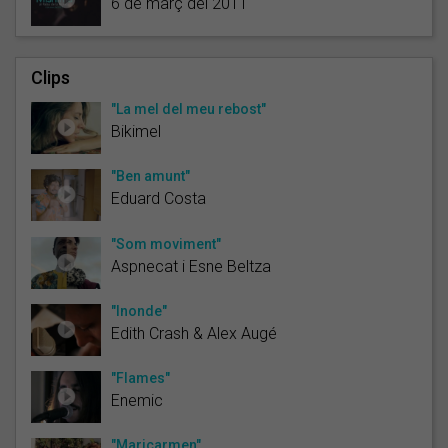
6 de març del 2011
Clips
"La mel del meu rebost"
Bikimel
"Ben amunt"
Eduard Costa
"Som moviment"
Aspnecat i Esne Beltza
"Inonde"
Edith Crash & Alex Augé
"Flames"
Enemic
"Maricarmen"