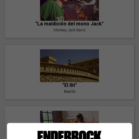
"La maldición del mono Jack"
Monkey Jack Band
"El llit"
Baaldo