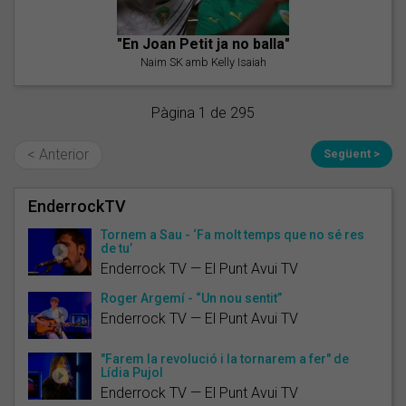
"En Joan Petit ja no balla"
Naim SK amb Kelly Isaiah
Pàgina 1 de 295
< Anterior
Següent >
EnderrockTV
Tornem a Sau - ‘Fa molt temps que no sé res
de tu’
Enderrock TV — El Punt Avui TV
Roger Argemí - “Un nou sentit”
Enderrock TV — El Punt Avui TV
"Farem la revolució i la tornarem a fer" de
Lídia Pujol
Enderrock TV — El Punt Avui TV