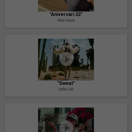
"Aniversari 22"
Alba Grasa
"Sweat"
Sofia Coll