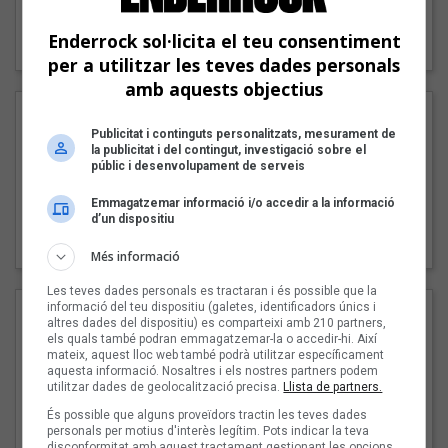
"Lo bueno y lo malo"
Enderrock sol·licita el teu consentiment
Carmen y María
per a utilitzar les teves dades personals
amb aquests objectius
Publicitat i continguts personalitzats, mesurament de
la publicitat i del contingut, investigació sobre el
públic i desenvolupament de serveis
Emmagatzemar informació i/o accedir a la informació
d’un dispositiu
"Posidònia"
Pep Álvarez amb Joan Muntaner (Xanguito)
Més informació
Les teves dades personals es tractaran i és possible que la
informació del teu dispositiu (galetes, identificadors únics i
altres dades del dispositiu) es comparteixi amb 210 partners,
els quals també podran emmagatzemar-la o accedir-hi. Així
mateix, aquest lloc web també podrà utilitzar específicament
aquesta informació. Nosaltres i els nostres partners podem
utilitzar dades de geolocalització precisa.
Llista de partners.
És possible que alguns proveïdors tractin les teves dades
personals per motius d'interès legítim. Pots indicar la teva
disconformitat amb aquest tractament gestionant les opcions