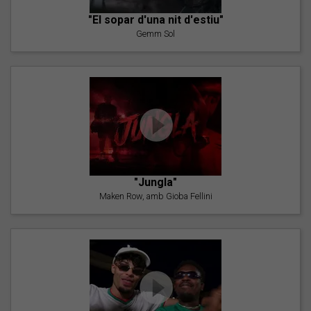
"El sopar d'una nit d'estiu"
Gemm Sol
"Jungla"
Maken Row, amb Gioba Fellini