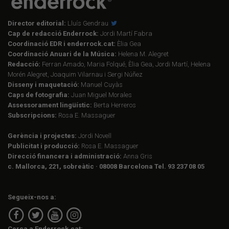
Director editorial:
Lluís Gendrau
Cap de redacció Enderrock:
Jordi Martí Fabra
Coordinació EDR i enderrock.cat:
Èlia Gea
Coordinació Anuari de la Música:
Helena M. Alegret
Redacció:
Ferran Amado, Maria Folqué, Èlia Gea, Jordi Martí, Helena
Morén Alegret, Joaquim Vilarnau i Sergi Núñez
Disseny i maquetació:
Manuel Cuyàs
Caps de fotografia:
Juan Miguel Morales
Assessorament lingüístic:
Berta Herreros
Subscripcions:
Rosa E. Massaguer
Gerència i projectes:
Jordi Novell
Publicitat i producció:
Rosa E. Massaguer
Direcció financera i administració:
Anna Gris
c. Mallorca, 221, sobreàtic · 08008 Barcelona Tel. 93 237 08 05
Segueix-nos a:
Cerca a Enderrock.cat: