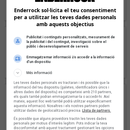
"Lo bueno y lo malo"
Enderrock sol·licita el teu consentiment
Carmen y María
per a utilitzar les teves dades personals
amb aquests objectius
Publicitat i continguts personalitzats, mesurament de
la publicitat i del contingut, investigació sobre el
públic i desenvolupament de serveis
Emmagatzemar informació i/o accedir a la informació
d’un dispositiu
"Posidònia"
Pep Álvarez amb Joan Muntaner (Xanguito)
Més informació
Les teves dades personals es tractaran i és possible que la
informació del teu dispositiu (galetes, identificadors únics i
altres dades del dispositiu) es comparteixi amb 210 partners,
els quals també podran emmagatzemar-la o accedir-hi. Així
mateix, aquest lloc web també podrà utilitzar específicament
aquesta informació. Nosaltres i els nostres partners podem
utilitzar dades de geolocalització precisa.
Llista de partners.
És possible que alguns proveïdors tractin les teves dades
personals per motius d'interès legítim. Pots indicar la teva
disconformitat amb aquest tractament gestionant les opcions