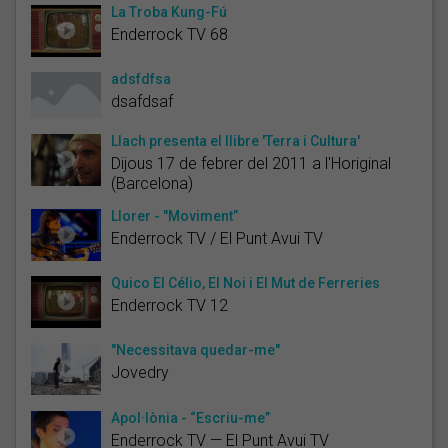
La Troba Kung-Fú
Enderrock TV 68
adsfdfsa
dsafdsaf
Llach presenta el llibre 'Terra i Cultura'
Dijous 17 de febrer del 2011 a l'Horiginal
(Barcelona)
Llorer - "Moviment”
Enderrock TV / El Punt Avui TV
Quico El Célio, El Noi i El Mut de Ferreries
Enderrock TV 12
"Necessitava quedar-me"
Jovedry
Apol·lònia - “Escriu-me”
Enderrock TV — El Punt Avui TV