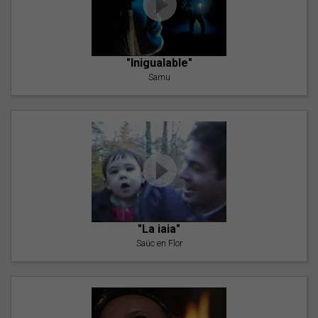
"Inigualable"
Samu
"La iaia"
Saüc en Flor