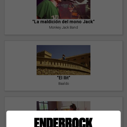
"La maldición del mono Jack"
Monkey Jack Band
"El llit"
Baaldo