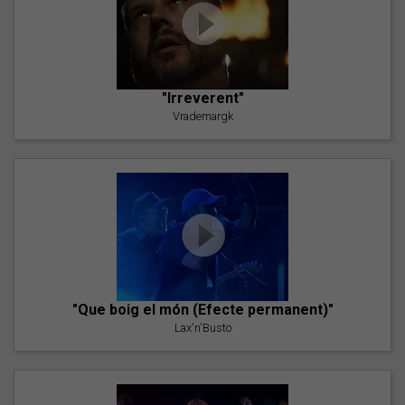
"Irreverent"
Vrademargk
"Que boig el món (Efecte permanent)"
Lax'n'Busto