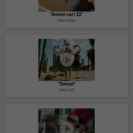
"Aniversari 22"
Alba Grasa
"Sweat"
Sofia Coll