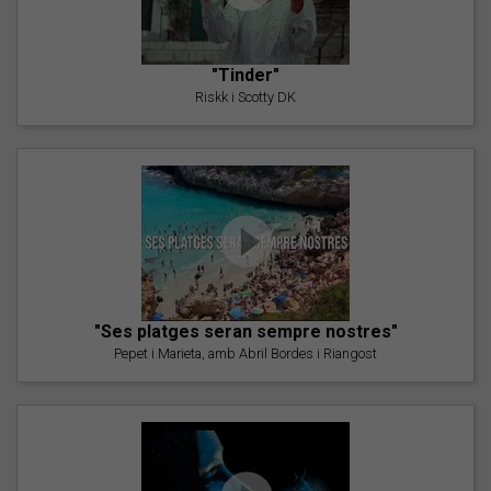
"Tinder"
Riskk i Scotty DK
"Ses platges seran sempre nostres"
Pepet i Marieta, amb Abril Bordes i Riangost