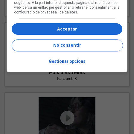
"Les cabres"
següents. A la part inferior d'aquesta pàgina o al menú del lloc
web, cerca un enllaç per gestionar o retirar el consentiment a la
94 Rules amb Compte
configuració de privadesa i de galetes.
Acceptar
No consentir
Gestionar opcions
"Pols d'estrelles"
Karla amb K