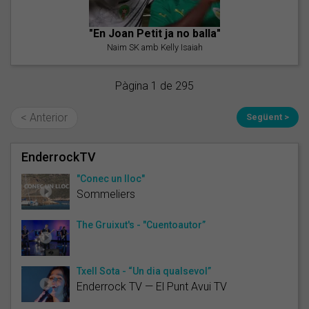
"En Joan Petit ja no balla"
Naim SK amb Kelly Isaiah
Pàgina 1 de 295
< Anterior
Següent >
EnderrockTV
"Conec un lloc"
Sommeliers
The Gruixut's - "Cuentoautor”
Txell Sota - “Un dia qualsevol”
Enderrock TV — El Punt Avui TV