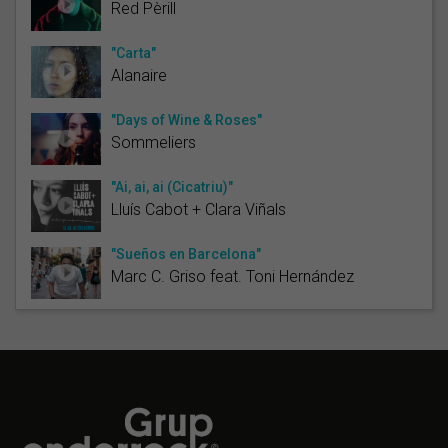
Red Pèrill
"Carta"
Alanaire
"Days of Wine & Roses"
Sommeliers
"Ai, ai, ai (Cicatriu)"
Lluís Cabot + Clara Viñals
"Sueños en Barcelona"
Marc C. Griso feat. Toni Hernández