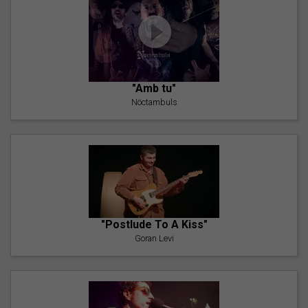
"Amb tu"
Nöctambuls
"Postlude To A Kiss"
Goran Levi