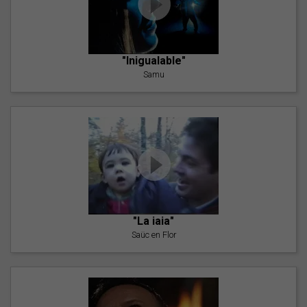
"Inigualable"
Samu
"La iaia"
Saüc en Flor