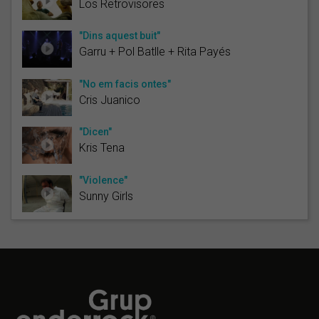
Los Retrovisores
"Dins aquest buit"
Garru + Pol Batlle + Rita Payés
"No em facis ontes"
Cris Juanico
"Dicen"
Kris Tena
"Violence"
Sunny Girls