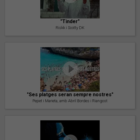
"Tinder"
Riskk i Scotty DK
"Ses platges seran sempre nostres"
Pepet i Marieta, amb Abril Bordes i Riangost