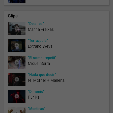
Clips
"Detalles"
Marina Freixas
"Terra/pols"
Extraño Weys
"El somni repetit"
Miquel Serra
"Nada que decir"
Nil Moliner + Marlena
"Dimonis"
Púniks
"Mentiras"