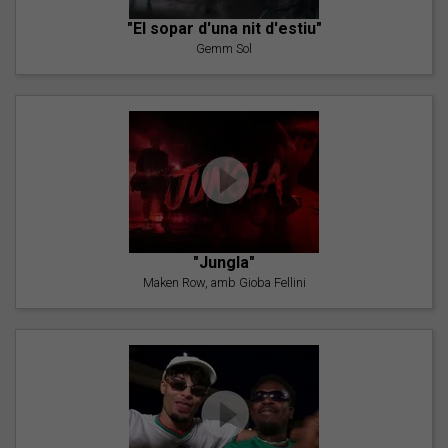
"El sopar d'una nit d'estiu"
Gemm Sol
"Jungla"
Maken Row, amb Gioba Fellini