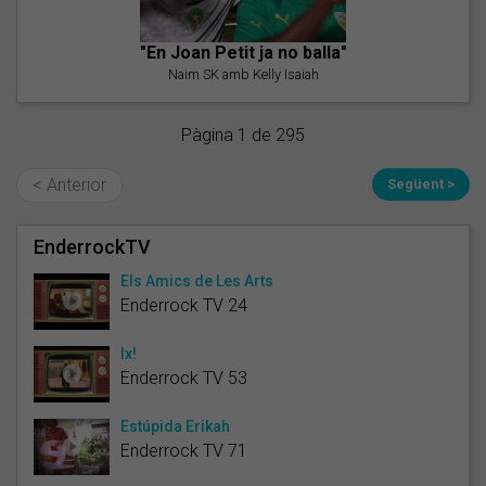
"En Joan Petit ja no balla"
Naim SK amb Kelly Isaiah
Pàgina 1 de 295
< Anterior
Següent >
EnderrockTV
Els Amics de Les Arts
Enderrock TV 24
Ix!
Enderrock TV 53
Estúpida Erikah
Enderrock TV 71