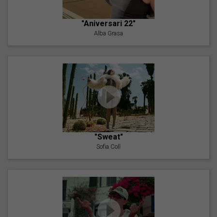
"Aniversari 22"
Alba Grasa
"Sweat"
Sofia Coll