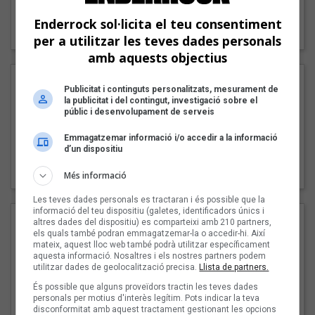
"Lo bueno y lo malo"
Enderrock sol·licita el teu consentiment
Carmen y María
per a utilitzar les teves dades personals
amb aquests objectius
Publicitat i continguts personalitzats, mesurament de
la publicitat i del contingut, investigació sobre el
públic i desenvolupament de serveis
Emmagatzemar informació i/o accedir a la informació
d’un dispositiu
"Posidònia"
Pep Álvarez amb Joan Muntaner (Xanguito)
Més informació
Les teves dades personals es tractaran i és possible que la
informació del teu dispositiu (galetes, identificadors únics i
altres dades del dispositiu) es comparteixi amb 210 partners,
els quals també podran emmagatzemar-la o accedir-hi. Així
mateix, aquest lloc web també podrà utilitzar específicament
aquesta informació. Nosaltres i els nostres partners podem
utilitzar dades de geolocalització precisa.
Llista de partners.
És possible que alguns proveïdors tractin les teves dades
personals per motius d'interès legítim. Pots indicar la teva
disconformitat amb aquest tractament gestionant les opcions