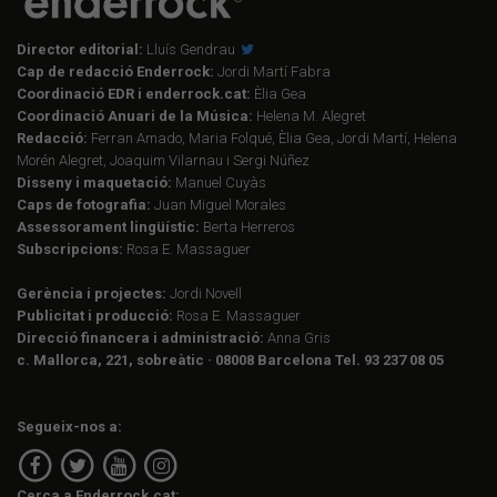
Director editorial:
Lluís Gendrau
Cap de redacció Enderrock:
Jordi Martí Fabra
Coordinació EDR i enderrock.cat:
Èlia Gea
Coordinació Anuari de la Música:
Helena M. Alegret
Redacció:
Ferran Amado, Maria Folqué, Èlia Gea, Jordi Martí, Helena
Morén Alegret, Joaquim Vilarnau i Sergi Núñez
Disseny i maquetació:
Manuel Cuyàs
Caps de fotografia:
Juan Miguel Morales
Assessorament lingüístic:
Berta Herreros
Subscripcions:
Rosa E. Massaguer
Gerència i projectes:
Jordi Novell
Publicitat i producció:
Rosa E. Massaguer
Direcció financera i administració:
Anna Gris
c. Mallorca, 221, sobreàtic · 08008 Barcelona Tel. 93 237 08 05
Segueix-nos a:
Cerca a Enderrock.cat: