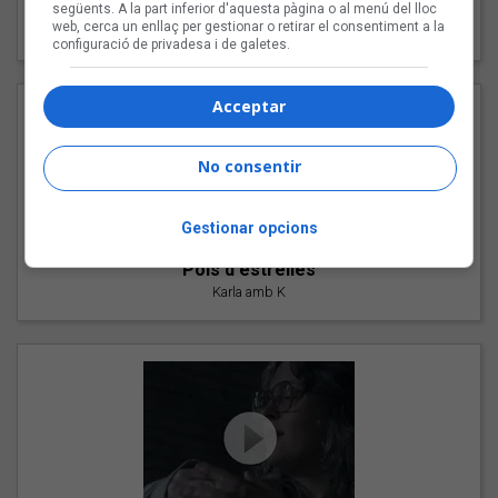
"Les cabres"
següents. A la part inferior d'aquesta pàgina o al menú del lloc
web, cerca un enllaç per gestionar o retirar el consentiment a la
94 Rules amb Compte
configuració de privadesa i de galetes.
Acceptar
No consentir
Gestionar opcions
"Pols d'estrelles"
Karla amb K