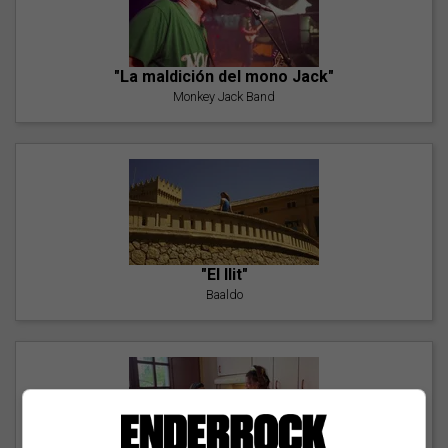
"La maldición del mono Jack"
Monkey Jack Band
"El llit"
Baaldo