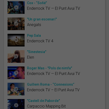
Cox - “Soñé”
Enderrock TV — El Punt Avui TV
"Un gran escenari"
Anegats
Pep Sala
Enderrock TV 4
"Sinestesia"
Elen
Roger Mas - "Pols de nimfa"
Enderrock TV — El Punt Avui TV
Guillem Roma - “Connexions”
Enderrock TV – El Punt Avui TV
"Castell de Paborde"
Carpaccio Mapping Bit