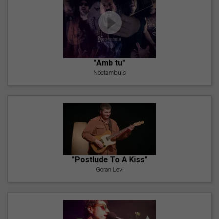
"Amb tu"
Nöctambuls
"Postlude To A Kiss"
Goran Levi