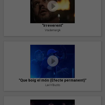
"Irreverent"
Vrademargk
"Que boig el món (Efecte permanent)"
Lax'n'Busto