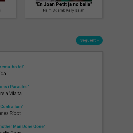
"En Joan Petit ja no balla"
i
Naim SK amb Kelly Isaiah
Següent >
rema-ho tot"
ida
ons i Paraules"
reia Vilalta
 Contrallum"
rles Ribot
nother Man Done Gone"