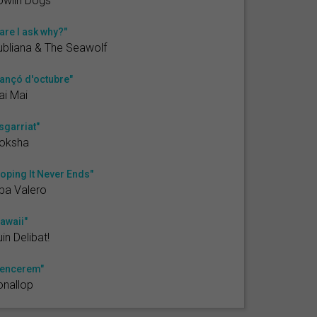
owlin Dogs
are I ask why?"
ubliana & The Seawolf
ançó d'octubre"
i Mai
sgarriat"
oksha
oping It Never Ends"
ba Valero
awaii"
in Delibat!
encerem"
nallop