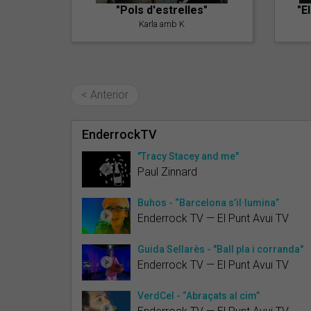
"Pols d'estrelles"
"E
Karla amb K
< Anterior
EnderrockTV
"Tracy Stacey and me"
Paul Zinnard
Buhos - “Barcelona s’il·lumina”
Enderrock TV — El Punt Avui TV
Guida Sellarès - "Ball pla i corranda"
Enderrock TV — El Punt Avui TV
VerdCel - “Abraçats al cim”