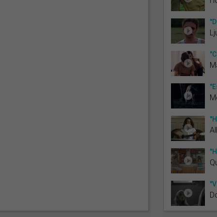
H
"D
Lj
"C
Ma
"E
M
"H
Al
"H
Qu
"V
Do