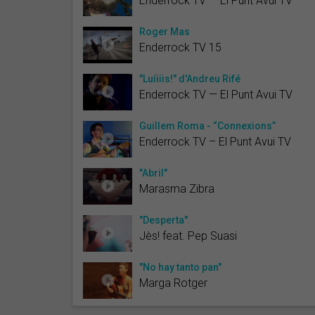
Enderrock TV — El Punt Avui TV
Roger Mas
Enderrock TV 15
"Luíiiis!" d'Andreu Rifé
Enderrock TV — El Punt Avui TV
Guillem Roma - “Connexions”
Enderrock TV – El Punt Avui TV
"Abril"
Marasma Zibra
"Desperta"
Jès! feat. Pep Suasi
"No hay tanto pan"
Marga Rotger