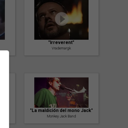
"Irreverent"
Vrademargk
"La maldición del mono Jack"
Monkey Jack Band