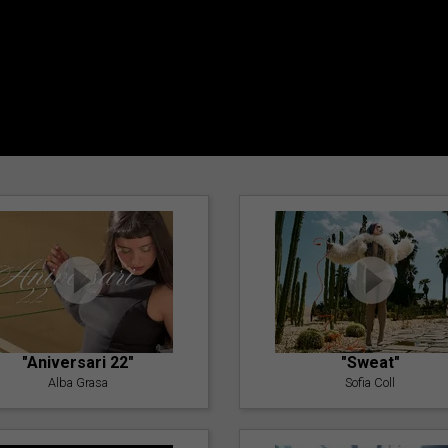
"Aniversari 22"
"Sweat"
Alba Grasa
Sofia Coll