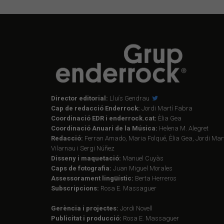
Director editorial:
Lluís Gendrau
Cap de redacció Enderrock:
Jordi Martí Fabra
Coordinació EDR i enderrock.cat:
Èlia Gea
Coordinació Anuari de la Música:
Helena M. Alegret
Redacció:
Ferran Amado, Maria Folqué, Èlia Gea, Jordi Mart
Vilarnau i Sergi Núñez
Disseny i maquetació:
Manuel Cuyàs
Caps de fotografia:
Juan Miguel Morales
Assessorament lingüístic:
Berta Herreros
Subscripcions:
Rosa E. Massaguer
Gerència i projectes:
Jordi Novell
Publicitat i producció:
Rosa E. Massaguer