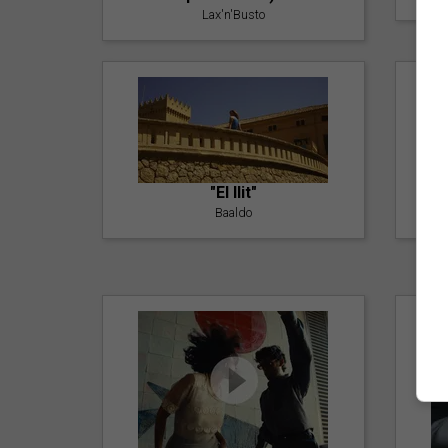
Lax'n'Busto
"El llit"
Baaldo