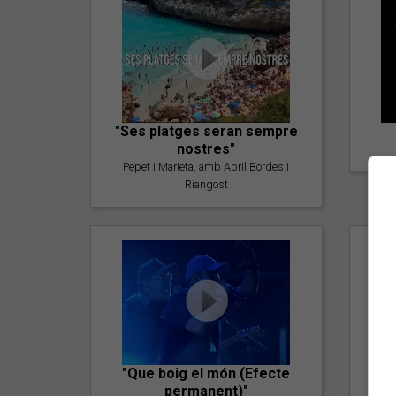
"Ses platges seran sempre
nostres"
Pepet i Marieta, amb Abril Bordes i
Riangost
"Que boig el món (Efecte
permanent)"