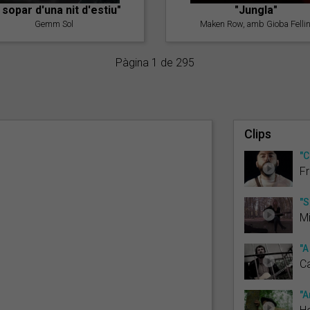
l sopar d'una nit d'estiu"
"Jungla"
Gemm Sol
Maken Row, amb Gioba Fellin
Pàgina 1 de 295
Clips
"C
Fr
"S
Mi
"A
Ca
"A