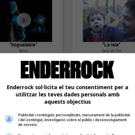
"Inigualable"
"La iaia"
Samu
Saüc en Flor
Enderrock sol·licita el teu consentiment per a
utilitzar les teves dades personals amb
aquests objectius
Publicitat i continguts personalitzats, mesurament de la publicitat
"Postlude To A Kiss"
i del contingut, investigació sobre el públic i desenvolupament
Goran Levi
de serveis
"Amb tu"
Nöctambuls