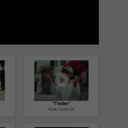
"Tinder"
Riskk i Scotty DK