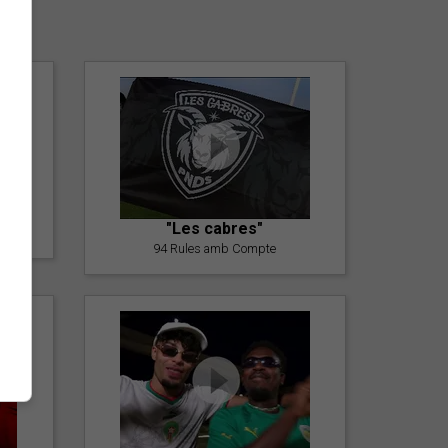
er
"Les cabres"
94 Rules amb Compte