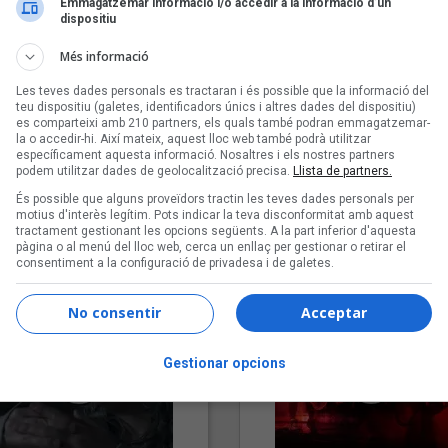
Emmagatzemar informació i/o accedir a la informació d’un
dispositiu
Més informació
Les teves dades personals es tractaran i és possible que la informació del
teu dispositiu (galetes, identificadors únics i altres dades del dispositiu)
es comparteixi amb 210 partners, els quals també podran emmagatzemar-
la o accedir-hi. Així mateix, aquest lloc web també podrà utilitzar
específicament aquesta informació. Nosaltres i els nostres partners
podem utilitzar dades de geolocalització precisa.
Llista de partners.
"Lo bueno y lo malo"
"Posidònia"
És possible que alguns proveïdors tractin les teves dades personals per
Carmen y María
Pep Álvarez amb Joan Muntan
motius d'interès legítim. Pots indicar la teva disconformitat amb aquest
tractament gestionant les opcions següents. A la part inferior d'aquesta
(Xanguito)
pàgina o al menú del lloc web, cerca un enllaç per gestionar o retirar el
consentiment a la configuració de privadesa i de galetes.
No consentir
Acceptar
Gestionar opcions