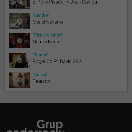
El Pony Pisador + Joan Garriga
"Candle"
Manel Navarro
"Fàstic d'amor"
Germà Negre
"Temps"
Roger Co Ft. David Sais
"Corea"
Pearson