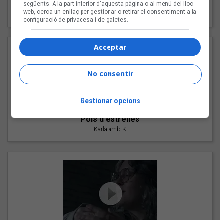
"Les cabres"
següents. A la part inferior d'aquesta pàgina o al menú del lloc
web, cerca un enllaç per gestionar o retirar el consentiment a la
94 Rules amb Compte
configuració de privadesa i de galetes.
Acceptar
No consentir
Gestionar opcions
"Pols d'estrelles"
Karla amb K