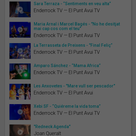
Sara Terraza - “Sentiments en veu alta”
Enderrock TV — El Punt Avui TV
Maria Arnal i Marcel Bagés - "No he desitjat
mai cap cos com el teu"
Enderrock TV — El Punt Avui TV
La Terrasseta de Preixens - "Final Feliç”
Enderrock TV — El Punt Avui TV
Amparo Sánchez - “Mama Africa”
Enderrock TV — El Punt Avui TV
Les Anxovetes - "Mare vull ser pescador"
Enderrock TV — El Punt Avui
Xebi SF - “Quiéreme la vida toma”
Enderrock TV — El Punt Avui TV
"Redneck Agenda"
Joan Queralt