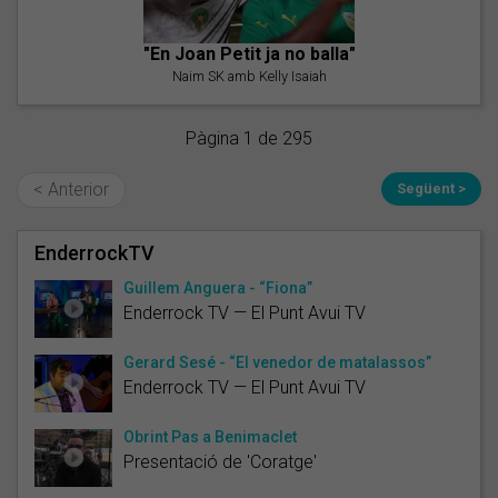
"En Joan Petit ja no balla"
Naim SK amb Kelly Isaiah
Pàgina 1 de 295
< Anterior
Següent >
EnderrockTV
Guillem Anguera - “Fiona”
Enderrock TV — El Punt Avui TV
Gerard Sesé - “El venedor de matalassos”
Enderrock TV — El Punt Avui TV
Obrint Pas a Benimaclet
Presentació de 'Coratge'