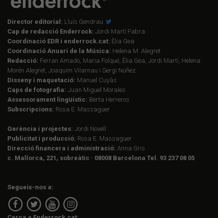
Director editorial:
Lluís Gendrau
Cap de redacció Enderrock:
Jordi Martí Fabra
Coordinació EDR i enderrock.cat:
Èlia Gea
Coordinació Anuari de la Música:
Helena M. Alegret
Redacció:
Ferran Amado, Maria Folqué, Èlia Gea, Jordi Martí, Helena
Morén Alegret, Joaquim Vilarnau i Sergi Núñez
Disseny i maquetació:
Manuel Cuyàs
Caps de fotografia:
Juan Miguel Morales
Assessorament lingüístic:
Berta Herreros
Subscripcions:
Rosa E. Massaguer
Gerència i projectes:
Jordi Novell
Publicitat i producció:
Rosa E. Massaguer
Direcció financera i administració:
Anna Gris
c. Mallorca, 221, sobreàtic · 08008 Barcelona Tel. 93 237 08 05
Segueix-nos a:
Cerca a Enderrock.cat: