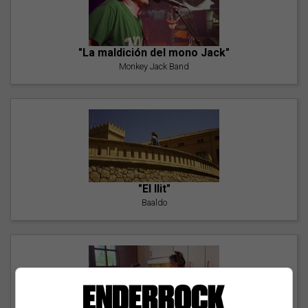
"La maldición del mono Jack"
Monkey Jack Band
"El llit"
Baaldo