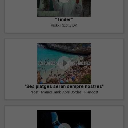
"Tinder"
Riskk i Scotty DK
"Ses platges seran sempre nostres"
Pepet i Marieta, amb Abril Bordes i Riangost