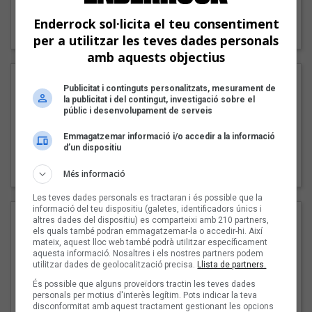
"Lo bueno y lo malo"
Enderrock sol·licita el teu consentiment
Carmen y María
per a utilitzar les teves dades personals
amb aquests objectius
Publicitat i continguts personalitzats, mesurament de
la publicitat i del contingut, investigació sobre el
públic i desenvolupament de serveis
Emmagatzemar informació i/o accedir a la informació
d’un dispositiu
"Posidònia"
Pep Álvarez amb Joan Muntaner (Xanguito)
Més informació
Les teves dades personals es tractaran i és possible que la
informació del teu dispositiu (galetes, identificadors únics i
altres dades del dispositiu) es comparteixi amb 210 partners,
els quals també podran emmagatzemar-la o accedir-hi. Així
mateix, aquest lloc web també podrà utilitzar específicament
aquesta informació. Nosaltres i els nostres partners podem
utilitzar dades de geolocalització precisa.
Llista de partners.
És possible que alguns proveïdors tractin les teves dades
personals per motius d'interès legítim. Pots indicar la teva
disconformitat amb aquest tractament gestionant les opcions