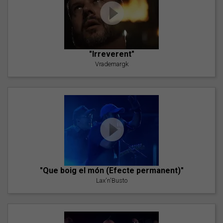
"Irreverent"
Vrademargk
"Que boig el món (Efecte permanent)"
Lax'n'Busto