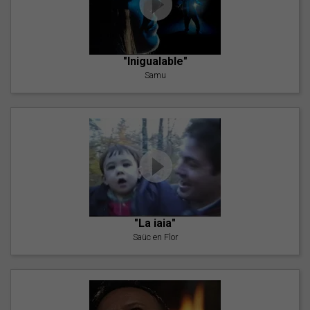
"Inigualable"
Samu
"La iaia"
Saüc en Flor