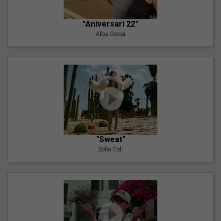
"Aniversari 22"
Alba Grasa
"Sweat"
Sofia Coll