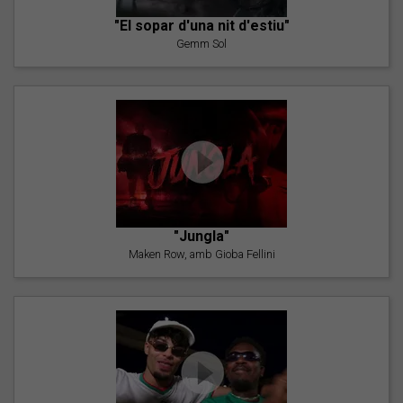
"El sopar d'una nit d'estiu"
Gemm Sol
"Jungla"
Maken Row, amb Gioba Fellini