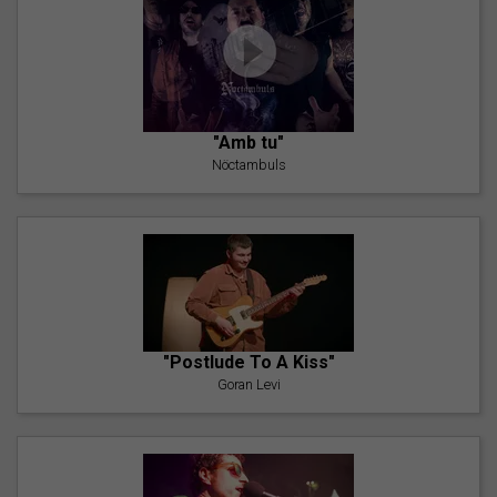
"Amb tu"
Nöctambuls
"Postlude To A Kiss"
Goran Levi