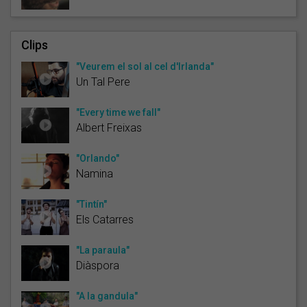
Clips
"Veurem el sol al cel d'Irlanda"
Un Tal Pere
"Every time we fall"
Albert Freixas
"Orlando"
Namina
"Tintín"
Els Catarres
"La paraula"
Diàspora
"A la gandula"