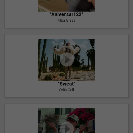
"Aniversari 22"
Alba Grasa
"Sweat"
Sofia Coll