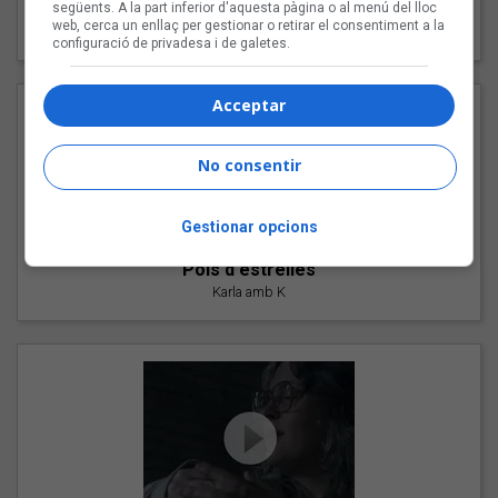
"Les cabres"
següents. A la part inferior d'aquesta pàgina o al menú del lloc
web, cerca un enllaç per gestionar o retirar el consentiment a la
94 Rules amb Compte
configuració de privadesa i de galetes.
Acceptar
No consentir
Gestionar opcions
"Pols d'estrelles"
Karla amb K