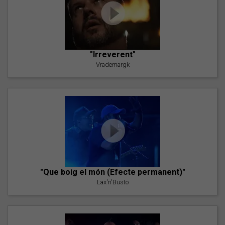
"Irreverent"
Vrademargk
"Que boig el món (Efecte permanent)"
Lax'n'Busto