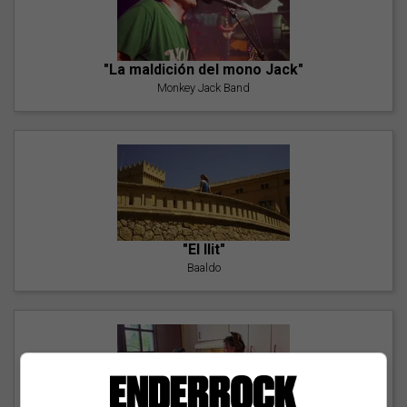
"La maldición del mono Jack"
Monkey Jack Band
"El llit"
Baaldo