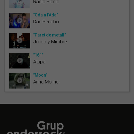
Ràdio Pícnic
"Oda a l'Ada"
Dan Peralbo
"Paret de metall"
Junco y Mimbre
"161"
Atupa
"Moon"
Anna Moliner