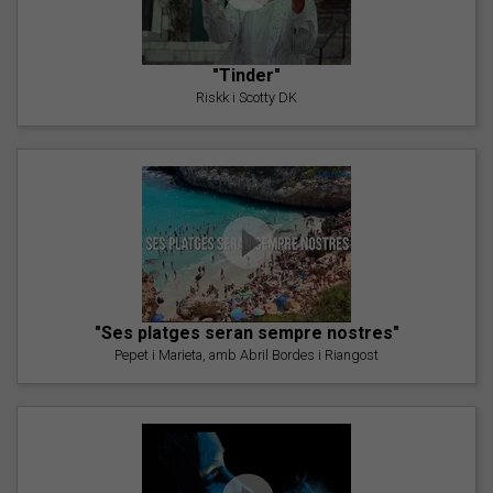
"Tinder"
Riskk i Scotty DK
"Ses platges seran sempre nostres"
Pepet i Marieta, amb Abril Bordes i Riangost