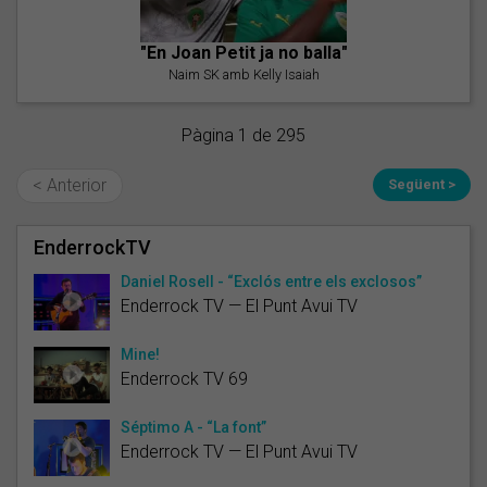
"En Joan Petit ja no balla"
Naim SK amb Kelly Isaiah
Pàgina 1 de 295
< Anterior
Següent >
EnderrockTV
Daniel Rosell - “Exclós entre els exclosos”
Enderrock TV — El Punt Avui TV
Mine!
Enderrock TV 69
Séptimo A - “La font”
Enderrock TV — El Punt Avui TV