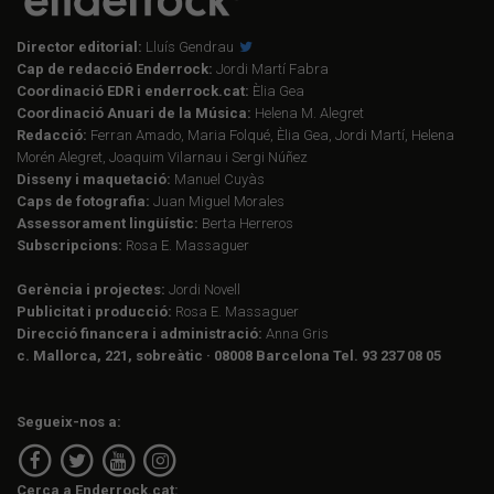
Director editorial:
Lluís Gendrau
Cap de redacció Enderrock:
Jordi Martí Fabra
Coordinació EDR i enderrock.cat:
Èlia Gea
Coordinació Anuari de la Música:
Helena M. Alegret
Redacció:
Ferran Amado, Maria Folqué, Èlia Gea, Jordi Martí, Helena
Morén Alegret, Joaquim Vilarnau i Sergi Núñez
Disseny i maquetació:
Manuel Cuyàs
Caps de fotografia:
Juan Miguel Morales
Assessorament lingüístic:
Berta Herreros
Subscripcions:
Rosa E. Massaguer
Gerència i projectes:
Jordi Novell
Publicitat i producció:
Rosa E. Massaguer
Direcció financera i administració:
Anna Gris
c. Mallorca, 221, sobreàtic · 08008 Barcelona Tel. 93 237 08 05
Segueix-nos a:
Cerca a Enderrock.cat: