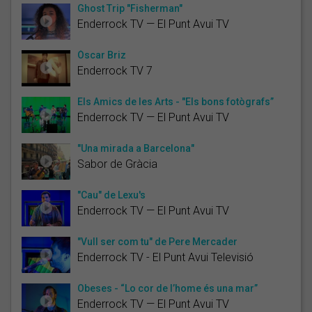
Ghost Trip "Fisherman"
Enderrock TV — El Punt Avui TV
Òscar Briz
Enderrock TV 7
Els Amics de les Arts - "Els bons fotògrafs”
Enderrock TV — El Punt Avui TV
"Una mirada a Barcelona"
Sabor de Gràcia
"Cau" de Lexu's
Enderrock TV — El Punt Avui TV
"Vull ser com tu" de Pere Mercader
Enderrock TV - El Punt Avui Televisió
Obeses - “Lo cor de l’home és una mar”
Enderrock TV — El Punt Avui TV