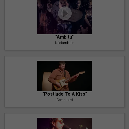
"Amb tu"
Nöctambuls
"Postlude To A Kiss"
Goran Levi