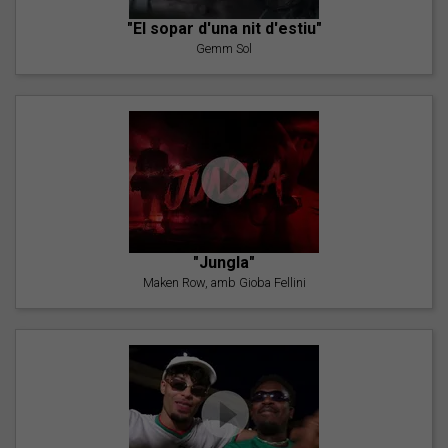
"El sopar d'una nit d'estiu"
Gemm Sol
"Jungla"
Maken Row, amb Gioba Fellini