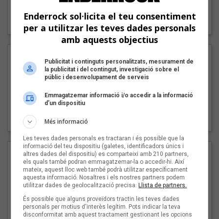
"Lo bueno y lo malo"
Enderrock sol·licita el teu consentiment
Carmen y María
per a utilitzar les teves dades personals
amb aquests objectius
Publicitat i continguts personalitzats, mesurament de
la publicitat i del contingut, investigació sobre el
públic i desenvolupament de serveis
Emmagatzemar informació i/o accedir a la informació
d’un dispositiu
"Posidònia"
Pep Álvarez amb Joan Muntaner (Xanguito)
Més informació
Les teves dades personals es tractaran i és possible que la
informació del teu dispositiu (galetes, identificadors únics i
altres dades del dispositiu) es comparteixi amb 210 partners,
els quals també podran emmagatzemar-la o accedir-hi. Així
mateix, aquest lloc web també podrà utilitzar específicament
aquesta informació. Nosaltres i els nostres partners podem
utilitzar dades de geolocalització precisa.
Llista de partners.
És possible que alguns proveïdors tractin les teves dades
personals per motius d'interès legítim. Pots indicar la teva
disconformitat amb aquest tractament gestionant les opcions