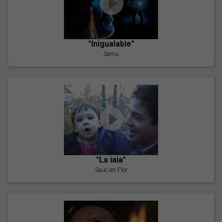
"Inigualable"
Samu
"La iaia"
Saüc en Flor