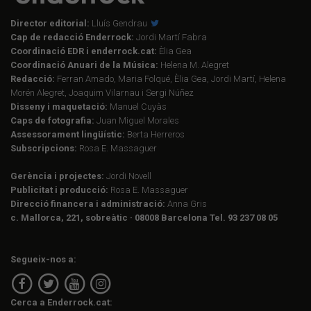
Director editorial:
Lluís Gendrau
Cap de redacció Enderrock:
Jordi Martí Fabra
Coordinació EDR i enderrock.cat:
Èlia Gea
Coordinació Anuari de la Música:
Helena M. Alegret
Redacció:
Ferran Amado, Maria Folqué, Èlia Gea, Jordi Martí, Helena
Morén Alegret, Joaquim Vilarnau i Sergi Núñez
Disseny i maquetació:
Manuel Cuyàs
Caps de fotografia:
Juan Miguel Morales
Assessorament lingüístic:
Berta Herreros
Subscripcions:
Rosa E. Massaguer
Gerència i projectes:
Jordi Novell
Publicitat i producció:
Rosa E. Massaguer
Direcció financera i administració:
Anna Gris
c. Mallorca, 221, sobreàtic · 08008 Barcelona Tel. 93 237 08 05
Segueix-nos a:
Cerca a Enderrock.cat: