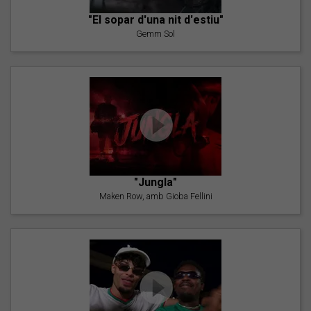
"El sopar d'una nit d'estiu"
Gemm Sol
"Jungla"
Maken Row, amb Gioba Fellini