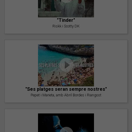
"Tinder"
Riskk i Scotty DK
"Ses platges seran sempre nostres"
Pepet i Marieta, amb Abril Bordes i Riangost