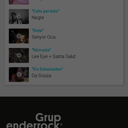
"Estiu perduts"
Negre
"Reiki"
Senyor Oca
"Nómada"
Lee Eye + Santa Salut
"Els Entusiastes"
Da Souza