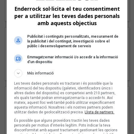
"Lo bueno y lo malo"
Enderrock sol·licita el teu consentiment
Carmen y María
per a utilitzar les teves dades personals
amb aquests objectius
Publicitat i continguts personalitzats, mesurament de
la publicitat i del contingut, investigació sobre el
públic i desenvolupament de serveis
Emmagatzemar informació i/o accedir a la informació
d’un dispositiu
"Posidònia"
Pep Álvarez amb Joan Muntaner (Xanguito)
Més informació
Les teves dades personals es tractaran i és possible que la
informació del teu dispositiu (galetes, identificadors únics i
altres dades del dispositiu) es comparteixi amb 210 partners,
els quals també podran emmagatzemar-la o accedir-hi. Així
mateix, aquest lloc web també podrà utilitzar específicament
aquesta informació. Nosaltres i els nostres partners podem
utilitzar dades de geolocalització precisa.
Llista de partners.
És possible que alguns proveïdors tractin les teves dades
personals per motius d'interès legítim. Pots indicar la teva
disconformitat amb aquest tractament gestionant les opcions