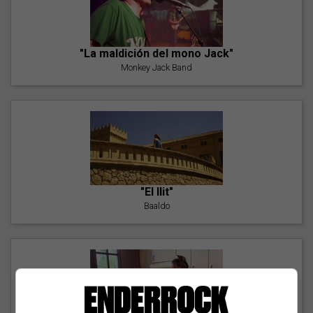
"La maldición del mono Jack"
Monkey Jack Band
"El llit"
Baaldo