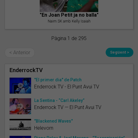
"En Joan Petit ja no balla"
Naim SK amb Kelly Isaiah
Pàgina 1 de 295
< Anterior
Següent >
EnderrockTV
"El primer dia" de Patch
Enderrock TV - El Punt Avui TV
La Sentina - “Carl Akeley”
Enderrock TV — El Punt Avui TV
"Blackened Waves"
Helevorn
Diana Palau & Joel Moreno - “Tu respiración”