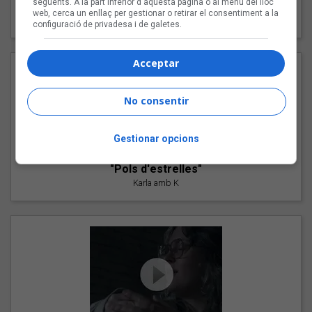
següents. A la part inferior d'aquesta pàgina o al menú del lloc
"Les cabres"
web, cerca un enllaç per gestionar o retirar el consentiment a la
94 Rules amb Compte
configuració de privadesa i de galetes.
Acceptar
No consentir
Gestionar opcions
"Pols d'estrelles"
Karla amb K