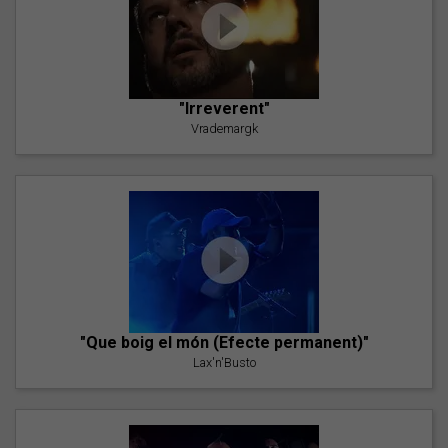
"Irreverent"
Vrademargk
"Que boig el món (Efecte permanent)"
Lax'n'Busto