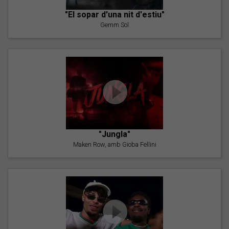
"El sopar d'una nit d'estiu"
Gemm Sol
"Jungla"
Maken Row, amb Gioba Fellini