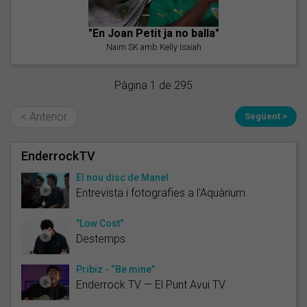
"En Joan Petit ja no balla"
Naim SK amb Kelly Isaiah
Pàgina 1 de 295
< Anterior
Següent >
EnderrockTV
El nou disc de Manel
Entrevista i fotografies a l'Aquàrium
"Low Cost"
Destemps
Pribiz - “Be mine”
Enderrock TV — El Punt Avui TV