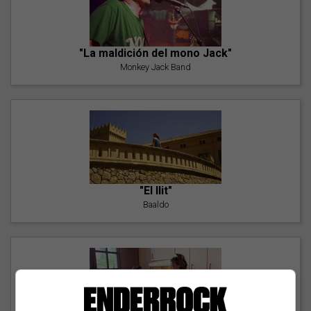
"La maldición del mono Jack"
Monkey Jack Band
"El llit"
Baaldo