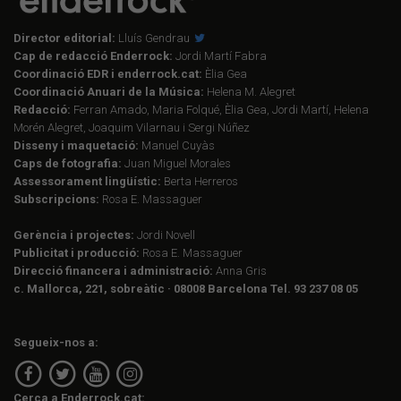
Director editorial:
Lluís Gendrau
Cap de redacció Enderrock:
Jordi Martí Fabra
Coordinació EDR i enderrock.cat:
Èlia Gea
Coordinació Anuari de la Música:
Helena M. Alegret
Redacció:
Ferran Amado, Maria Folqué, Èlia Gea, Jordi Martí, Helena
Morén Alegret, Joaquim Vilarnau i Sergi Núñez
Disseny i maquetació:
Manuel Cuyàs
Caps de fotografia:
Juan Miguel Morales
Assessorament lingüístic:
Berta Herreros
Subscripcions:
Rosa E. Massaguer
Gerència i projectes:
Jordi Novell
Publicitat i producció:
Rosa E. Massaguer
Direcció financera i administració:
Anna Gris
c. Mallorca, 221, sobreàtic · 08008 Barcelona Tel. 93 237 08 05
Segueix-nos a:
Cerca a Enderrock.cat: