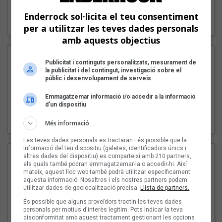
"Lo bueno y lo malo"
Enderrock sol·licita el teu consentiment
Carmen y María
per a utilitzar les teves dades personals
amb aquests objectius
Publicitat i continguts personalitzats, mesurament de
la publicitat i del contingut, investigació sobre el
públic i desenvolupament de serveis
Emmagatzemar informació i/o accedir a la informació
d’un dispositiu
"Posidònia"
Pep Álvarez amb Joan Muntaner (Xanguito)
Més informació
Les teves dades personals es tractaran i és possible que la
informació del teu dispositiu (galetes, identificadors únics i
altres dades del dispositiu) es comparteixi amb 210 partners,
els quals també podran emmagatzemar-la o accedir-hi. Així
mateix, aquest lloc web també podrà utilitzar específicament
aquesta informació. Nosaltres i els nostres partners podem
utilitzar dades de geolocalització precisa.
Llista de partners.
És possible que alguns proveïdors tractin les teves dades
personals per motius d'interès legítim. Pots indicar la teva
disconformitat amb aquest tractament gestionant les opcions