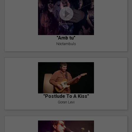
"Amb tu"
Nöctambuls
"Postlude To A Kiss"
Goran Levi