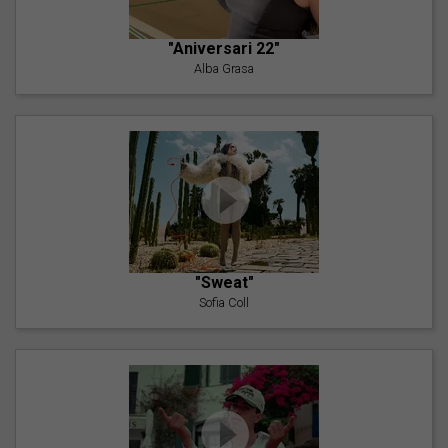
"Aniversari 22"
Alba Grasa
"Sweat"
Sofia Coll