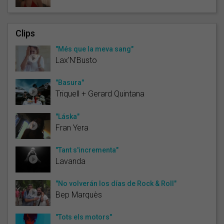
Clips
"Més que la meva sang"
Lax'N'Busto
"Basura"
Triquell + Gerard Quintana
"Láska"
Fran Yera
"Tant s'incrementa"
Lavanda
"No volverán los días de Rock & Roll"
Bep Marquès
"Tots els motors"