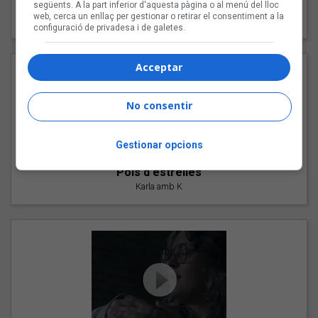
"Les cabres"
següents. A la part inferior d'aquesta pàgina o al menú del lloc
web, cerca un enllaç per gestionar o retirar el consentiment a la
94 Rules amb Compte
configuració de privadesa i de galetes.
Acceptar
No consentir
Gestionar opcions
"Pols d'estrelles"
Karla amb K