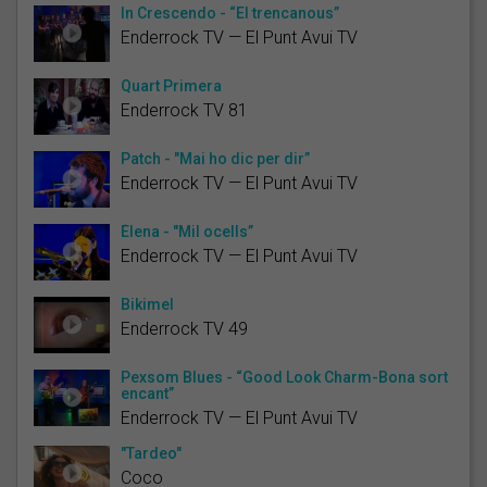
In Crescendo - “El trencanous”
Enderrock TV — El Punt Avui TV
Quart Primera
Enderrock TV 81
Patch - "Mai ho dic per dir”
Enderrock TV — El Punt Avui TV
Élena - "Mil ocells”
Enderrock TV — El Punt Avui TV
Bikimel
Enderrock TV 49
Pexsom Blues - “Good Look Charm-Bona sort
encant”
Enderrock TV — El Punt Avui TV
"Tardeo"
Coco