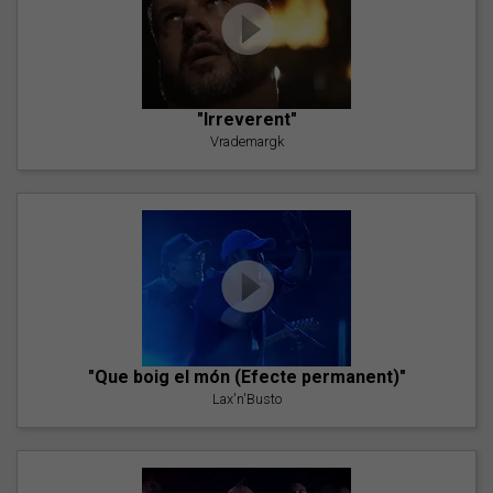
"Irreverent"
Vrademargk
"Que boig el món (Efecte permanent)"
Lax'n'Busto