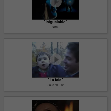
"Inigualable"
Samu
"La iaia"
Saüc en Flor