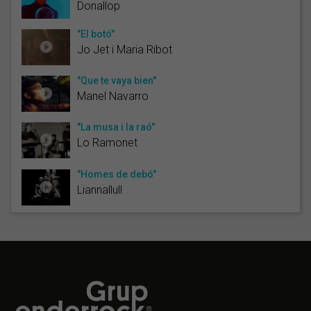
Donallop
"El botó"
Jo Jet i Maria Ribot
"Que te vaya bien"
Manel Navarro
"La musa i la raó"
Lo Ramonet
"Homes de debó"
Liannallull