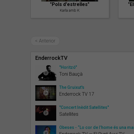
"Pols d'estrelles"
"E
Karla amb K
< Anterior
EnderrockTV
"Horitzó"
Toni Bauçà
The Gruixut's
Enderrock TV 17
"Concert Inèdit Satellites"
Satellites
Obeses - “Lo cor de l’home és una ma