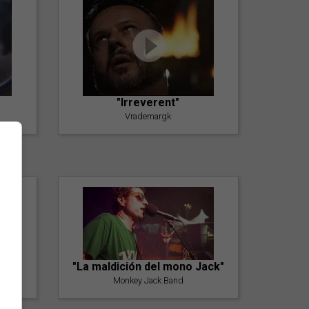
"Irreverent"
Vrademargk
"La maldición del mono Jack"
Monkey Jack Band