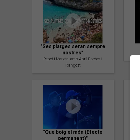
"Ses platges seran sempre
nostres"
Pepet i Marieta, amb Abril Bordes i
Riangost
"Que boig el món (Efecte
permanent)"