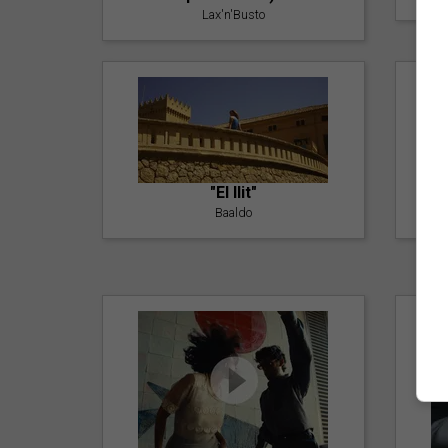
Lax'n'Busto
"El llit"
Baaldo