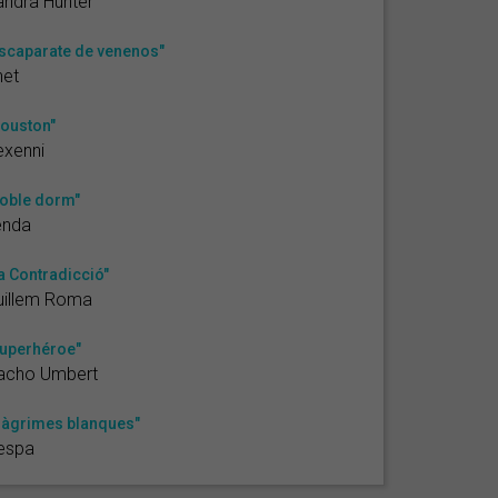
ndra Hunter
scaparate de venenos"
het
ouston"
exenni
oble dorm"
enda
a Contradicció"
uillem Roma
uperhéroe"
acho Umbert
làgrimes blanques"
espa