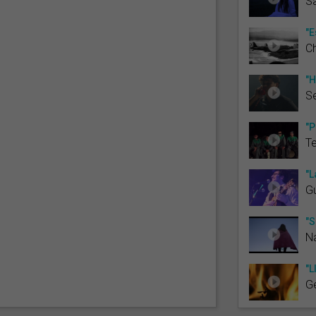
Sa
"E
C
"H
S
"P
T
"L
G
"S
N
"L
G