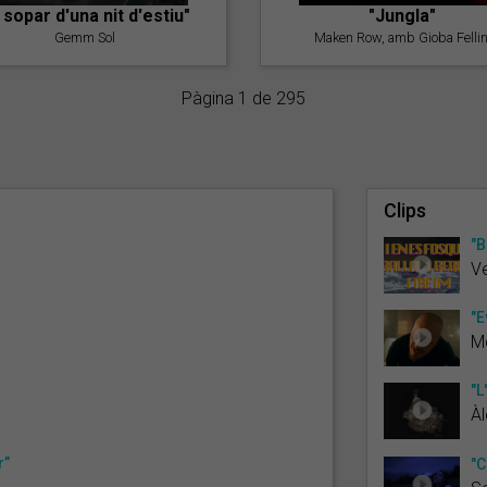
l sopar d'una nit d'estiu"
"Jungla"
Gemm Sol
Maken Row, amb Gioba Fellin
Pàgina 1 de 295
Clips
"B
Ve
"E
M
"L
Àl
r”
"C