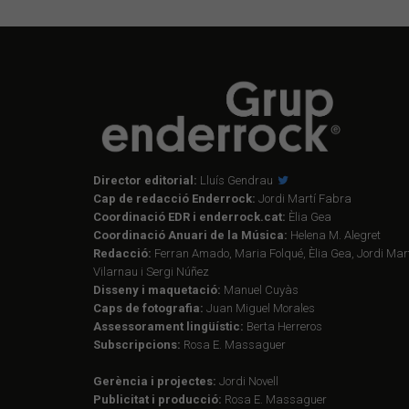
Director editorial:
Lluís Gendrau
Cap de redacció Enderrock:
Jordi Martí Fabra
Coordinació EDR i enderrock.cat:
Èlia Gea
Coordinació Anuari de la Música:
Helena M. Alegret
Redacció:
Ferran Amado, Maria Folqué, Èlia Gea, Jordi Mart
Vilarnau i Sergi Núñez
Disseny i maquetació:
Manuel Cuyàs
Caps de fotografia:
Juan Miguel Morales
Assessorament lingüístic:
Berta Herreros
Subscripcions:
Rosa E. Massaguer
Gerència i projectes:
Jordi Novell
Publicitat i producció:
Rosa E. Massaguer