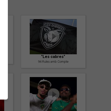
er
"Les cabres"
94 Rules amb Compte