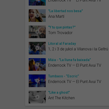
Enderrock TV — El Punt Avui TV
"La libertad nos besa"
Ana Martí
"Y tu que pintas?"
Tom Trovador
Litoral al Faraday
1, 2 i 3 de juliol a Vilanova i la Geltrú
Màia - "La lluna fa baixada”
Enderrock TV — El Punt Avui TV
Tumbaos - “Escric”
Enderrock TV — El Punt Avui TV
"Like a ghost"
Ant The Kitchen