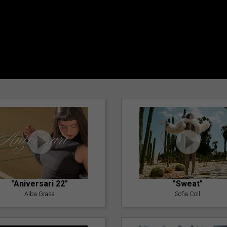
"Aniversari 22"
"Sweat"
Alba Grasa
Sofia Coll