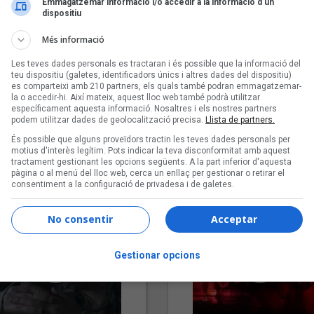
Emmagatzemar informació i/o accedir a la informació d’un
dispositiu
Més informació
Les teves dades personals es tractaran i és possible que la informació del
teu dispositiu (galetes, identificadors únics i altres dades del dispositiu)
es comparteixi amb 210 partners, els quals també podran emmagatzemar-
la o accedir-hi. Així mateix, aquest lloc web també podrà utilitzar
específicament aquesta informació. Nosaltres i els nostres partners
podem utilitzar dades de geolocalització precisa.
Llista de partners.
"Lo bueno y lo malo"
"Posidònia"
És possible que alguns proveïdors tractin les teves dades personals per
Carmen y María
Pep Álvarez amb Joan Muntan
motius d'interès legítim. Pots indicar la teva disconformitat amb aquest
tractament gestionant les opcions següents. A la part inferior d'aquesta
(Xanguito)
pàgina o al menú del lloc web, cerca un enllaç per gestionar o retirar el
consentiment a la configuració de privadesa i de galetes.
No consentir
Acceptar
Gestionar opcions