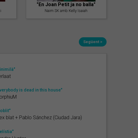
"En Joan Petit ja no balla"
i
Naim SK amb Kelly Isaiah
Següent >
inimilà"
rlaat
verybody is dead in this house"
orphiuM
'oblit"
ex blat + Pablo Sánchez (Ciudad Jara)
elístia"