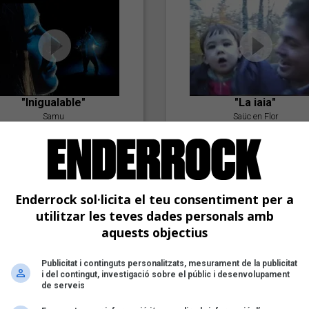
"Inigualable"
"La iaia"
Samu
Saüc en Flor
Enderrock sol·licita el teu consentiment per a
utilitzar les teves dades personals amb
aquests objectius
Publicitat i continguts personalitzats, mesurament de la publicitat
"Postlude To A Kiss"
i del contingut, investigació sobre el públic i desenvolupament
Goran Levi
de serveis
"Amb tu"
Nöctambuls