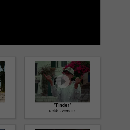
"Tinder"
Riskk i Scotty DK