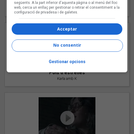
"Les cabres"
següents. A la part inferior d'aquesta pàgina o al menú del lloc
web, cerca un enllaç per gestionar o retirar el consentiment a la
94 Rules amb Compte
configuració de privadesa i de galetes.
Acceptar
No consentir
Gestionar opcions
"Pols d'estrelles"
Karla amb K