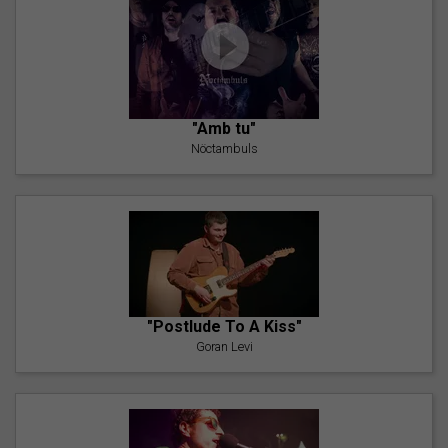
"Amb tu"
Nöctambuls
"Postlude To A Kiss"
Goran Levi