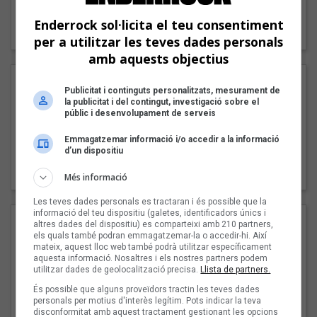
"Lo bueno y lo malo"
Enderrock sol·licita el teu consentiment
Carmen y María
per a utilitzar les teves dades personals
amb aquests objectius
Publicitat i continguts personalitzats, mesurament de
la publicitat i del contingut, investigació sobre el
públic i desenvolupament de serveis
Emmagatzemar informació i/o accedir a la informació
d’un dispositiu
"Posidònia"
Pep Álvarez amb Joan Muntaner (Xanguito)
Més informació
Les teves dades personals es tractaran i és possible que la
informació del teu dispositiu (galetes, identificadors únics i
altres dades del dispositiu) es comparteixi amb 210 partners,
els quals també podran emmagatzemar-la o accedir-hi. Així
mateix, aquest lloc web també podrà utilitzar específicament
aquesta informació. Nosaltres i els nostres partners podem
utilitzar dades de geolocalització precisa.
Llista de partners.
És possible que alguns proveïdors tractin les teves dades
personals per motius d'interès legítim. Pots indicar la teva
disconformitat amb aquest tractament gestionant les opcions