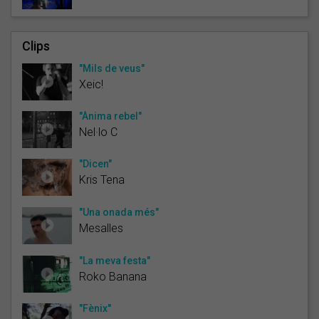
Clips
"Mils de veus"
Xeic!
"Ànima rebel"
Nel·lo C
"Dicen"
Kris Tena
"Una onada més"
Mesalles
"La meva festa"
Roko Banana
"Fènix"