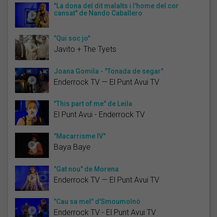
"La dona del dit malalts i l'home del cor
cansat" de Nando Caballero
"Qui soc jo"
Javito + The Tyets
Joana Gomila - "Tonada de segar"
Enderrock TV — El Punt Avui TV
"This part of me" de Leila
El Punt Avui - Enderrock TV
"Macarrisme IV"
Baya Baye
"Gat nou" de Morena
Enderrock TV — El Punt Avui TV
"Cau sa mel" d'Smoumolnö
Enderrock TV - El Punt Avui TV