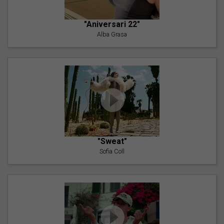
"Aniversari 22"
Alba Grasa
"Sweat"
Sofia Coll