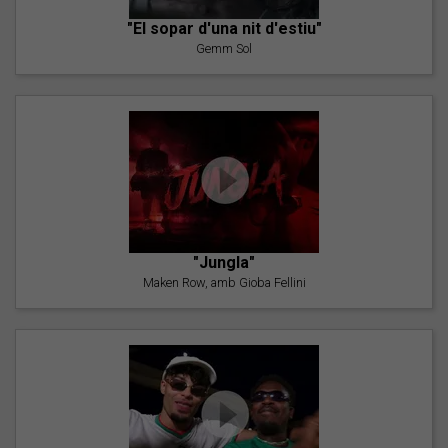
"El sopar d'una nit d'estiu"
Gemm Sol
"Jungla"
Maken Row, amb Gioba Fellini