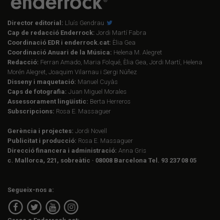
Director editorial:
Lluís Gendrau
Cap de redacció Enderrock:
Jordi Martí Fabra
Coordinació EDR i enderrock.cat:
Èlia Gea
Coordinació Anuari de la Música:
Helena M. Alegret
Redacció:
Ferran Amado, Maria Folqué, Èlia Gea, Jordi Martí, Helena
Morén Alegret, Joaquim Vilarnau i Sergi Núñez
Disseny i maquetació:
Manuel Cuyàs
Caps de fotografia:
Juan Miguel Morales
Assessorament lingüístic:
Berta Herreros
Subscripcions:
Rosa E. Massaguer
Gerència i projectes:
Jordi Novell
Publicitat i producció:
Rosa E. Massaguer
Direcció financera i administració:
Anna Gris
c. Mallorca, 221, sobreàtic · 08008 Barcelona Tel. 93 237 08 05
Segueix-nos a: