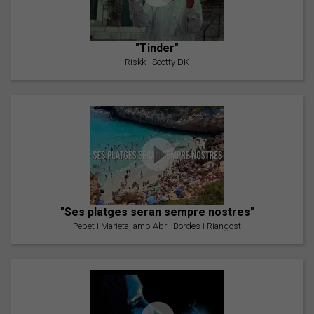
"Tinder"
Riskk i Scotty DK
"Ses platges seran sempre nostres"
Pepet i Marieta, amb Abril Bordes i Riangost