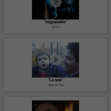
"Inigualable"
Samu
"La iaia"
Saüc en Flor