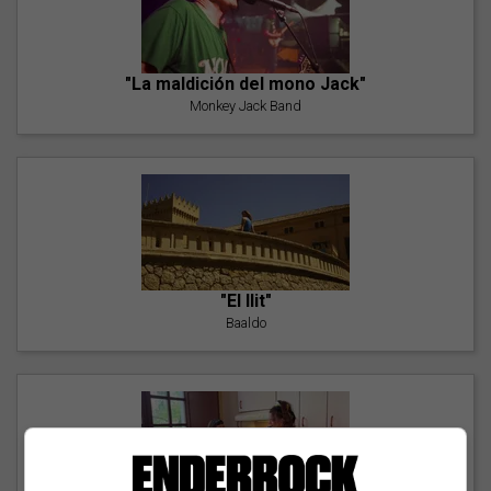
"La maldición del mono Jack"
Monkey Jack Band
"El llit"
Baaldo