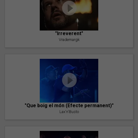
"Irreverent"
Vrademargk
"Que boig el món (Efecte permanent)"
Lax'n'Busto