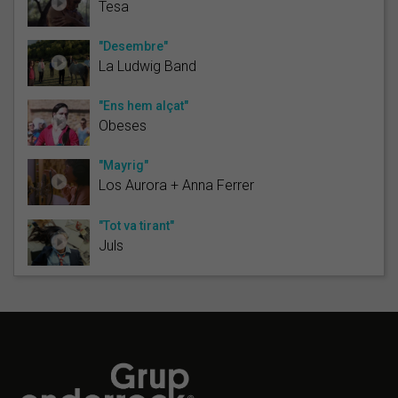
Tesa
"Desembre"
La Ludwig Band
"Ens hem alçat"
Obeses
"Mayrig"
Los Aurora + Anna Ferrer
"Tot va tirant"
Juls