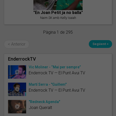
"En Joan Petit ja no balla"
Naim SK amb Kelly Isaiah
Pàgina 1 de 295
< Anterior
Següent >
EnderrockTV
Vic Moliner - “Mai per sempre”
Enderrock TV — El Punt Avui TV
Martí Serra - "Guillem"
Enderrock TV — El Punt Avui TV
"Redneck Agenda"
Joan Queralt