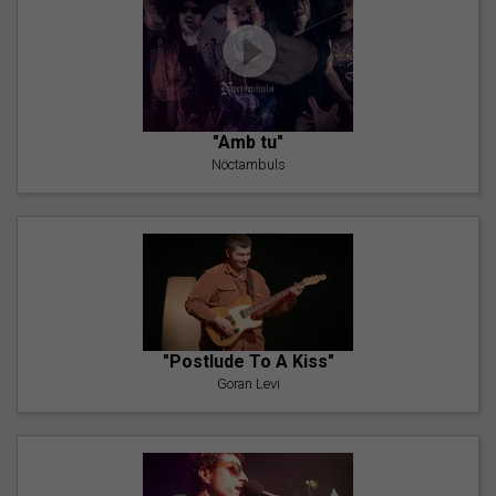
"Amb tu"
Nöctambuls
"Postlude To A Kiss"
Goran Levi