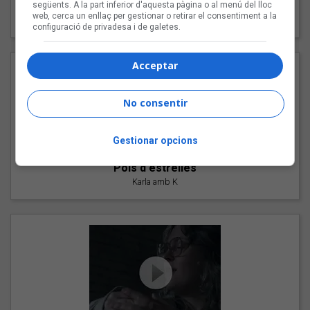
"Les cabres"
següents. A la part inferior d'aquesta pàgina o al menú del lloc
web, cerca un enllaç per gestionar o retirar el consentiment a la
94 Rules amb Compte
configuració de privadesa i de galetes.
Acceptar
No consentir
Gestionar opcions
"Pols d'estrelles"
Karla amb K