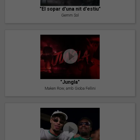
"El sopar d'una nit d'estiu"
Gemm Sol
"Jungla"
Maken Row, amb Gioba Fellini