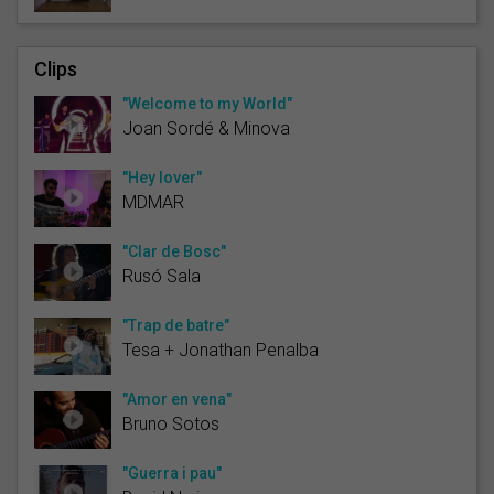
Clips
"Welcome to my World"
Joan Sordé & Minova
"Hey lover"
MDMAR
"Clar de Bosc"
Rusó Sala
"Trap de batre"
Tesa + Jonathan Penalba
"Amor en vena"
Bruno Sotos
"Guerra i pau"