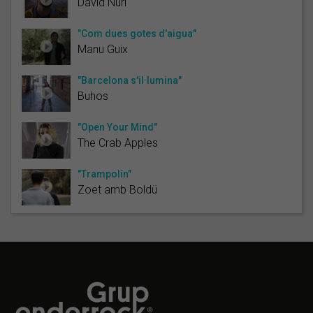
David Nuri
"Com dues gotes d'aigua"
Manu Guix
"Barcelona s'il·lumina"
Buhos
"Open Your Mind"
The Crab Apples
"Trampolín"
Zoet amb Boldü