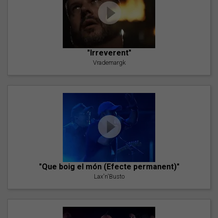
"Irreverent"
Vrademargk
"Que boig el món (Efecte permanent)"
Lax'n'Busto