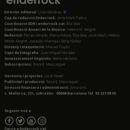
Director editorial:
Lluís Gendrau
Cap de redacció Enderrock:
Jordi Martí Fabra
Coordinació EDR i enderrock.cat:
Èlia Gea
Coordinació Anuari de la Música:
Helena M. Alegret
Redacció:
Ferran Amado, Maria Folqué, Èlia Gea, Jordi Martí, Helena
Morén Alegret, Joaquim Vilarnau i Sergi Núñez
Disseny i maquetació:
Manuel Cuyàs
Caps de fotografia:
Juan Miguel Morales
Assessorament lingüístic:
Berta Herreros
Subscripcions:
Rosa E. Massaguer
Gerència i projectes:
Jordi Novell
Publicitat i producció:
Rosa E. Massaguer
Direcció financera i administració:
Anna Gris
c. Mallorca, 221, sobreàtic · 08008 Barcelona Tel. 93 237 08 05
Segueix-nos a:
Cerca a Enderrock.cat: