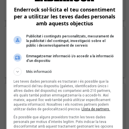
"Lo bueno y lo malo"
Enderrock sol·licita el teu consentiment
Carmen y María
per a utilitzar les teves dades personals
amb aquests objectius
Publicitat i continguts personalitzats, mesurament de
la publicitat i del contingut, investigació sobre el
públic i desenvolupament de serveis
Emmagatzemar informació i/o accedir a la informació
d’un dispositiu
"Posidònia"
Pep Álvarez amb Joan Muntaner (Xanguito)
Més informació
Les teves dades personals es tractaran i és possible que la
informació del teu dispositiu (galetes, identificadors únics i
altres dades del dispositiu) es comparteixi amb 210 partners,
els quals també podran emmagatzemar-la o accedir-hi. Així
mateix, aquest lloc web també podrà utilitzar específicament
aquesta informació. Nosaltres i els nostres partners podem
utilitzar dades de geolocalització precisa.
Llista de partners.
És possible que alguns proveïdors tractin les teves dades
personals per motius d'interès legítim. Pots indicar la teva
disconformitat amb aquest tractament gestionant les opcions