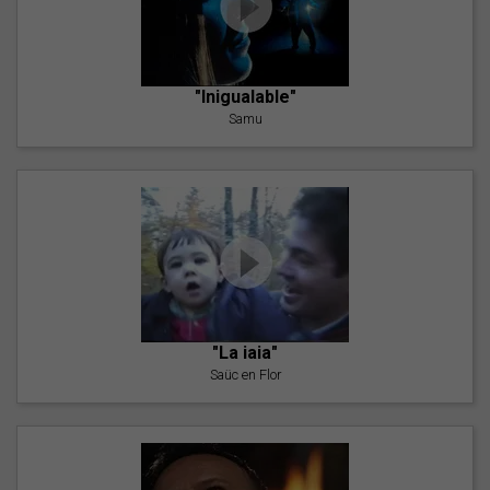
"Inigualable"
Samu
"La iaia"
Saüc en Flor