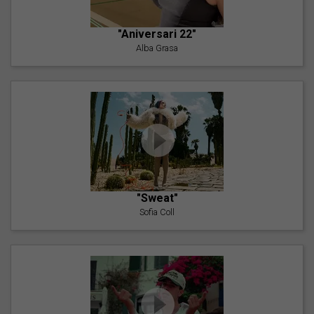
"Aniversari 22"
Alba Grasa
"Sweat"
Sofia Coll