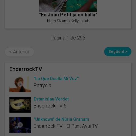
"En Joan Petit ja no balla"
Naim SK amb Kelly Isaiah
Pàgina 1 de 295
< Anterior
Següent >
EnderrockTV
"Lo Que Oculta Mi Voz"
Patrycia
Estanislau Verdet
Enderrock TV 5
"Unknown" de Núria Graham
Enderrock TV - El Punt Avui TV