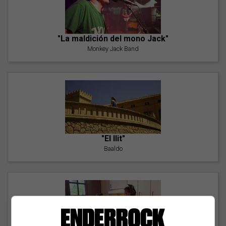
"La maldición del mono Jack"
Monkey Jack Band
"El llit"
Baaldo