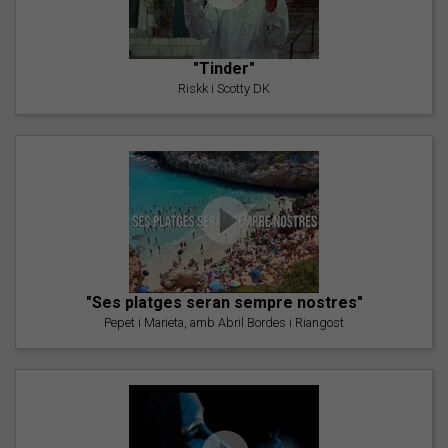
"Tinder"
Riskk i Scotty DK
"Ses platges seran sempre nostres"
Pepet i Marieta, amb Abril Bordes i Riangost