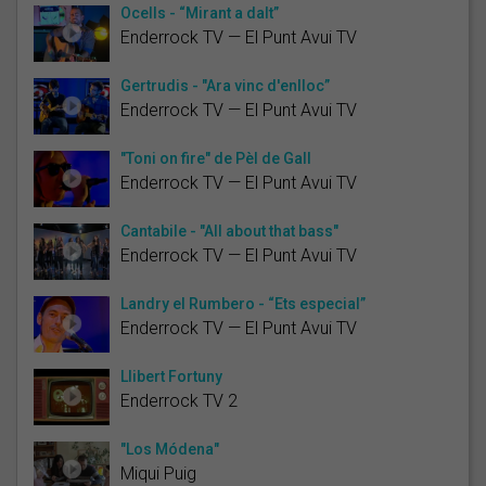
Ocells - “Mirant a dalt”
Enderrock TV — El Punt Avui TV
Gertrudis - "Ara vinc d'enlloc”
Enderrock TV — El Punt Avui TV
"Toni on fire" de Pèl de Gall
Enderrock TV — El Punt Avui TV
Cantabile - "All about that bass"
Enderrock TV — El Punt Avui TV
Landry el Rumbero - “Ets especial”
Enderrock TV — El Punt Avui TV
Llibert Fortuny
Enderrock TV 2
"Los Módena"
Miqui Puig