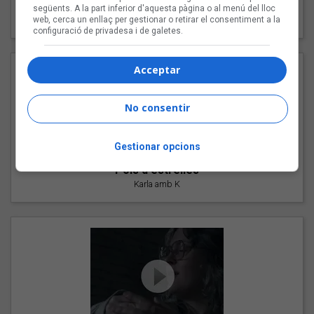
"Les cabres"
següents. A la part inferior d'aquesta pàgina o al menú del lloc
94 Rules amb Compte
web, cerca un enllaç per gestionar o retirar el consentiment a la
configuració de privadesa i de galetes.
Acceptar
No consentir
Gestionar opcions
"Pols d'estrelles"
Karla amb K