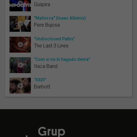
Guspira
"Mallorca" (Isaac Albéniz)
Pere Bujosa
"Undisclosed Paths"
The Last 3 Lines
"Com si no hi hagués demà"
Itaca Band
"XXIII"
Barbott