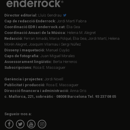
Director editorial:
Lluís Gendrau
Cap de redacció Enderrock:
Jordi Martí Fabra
Coordinació EDR i enderrock.cat:
Èlia Gea
Coordinació Anuari de la Música:
Helena M. Alegret
Redacció:
Ferran Amado, Maria Folqué, Èlia Gea, Jordi Martí, Helena
Morén Alegret, Joaquim Vilarnau i Sergi Núñez
Disseny i maquetació:
Manuel Cuyàs
Caps de fotografia:
Juan Miguel Morales
Assessorament lingüístic:
Berta Herreros
Subscripcions:
Rosa E. Massaguer
Gerència i projectes:
Jordi Novell
Publicitat i producció:
Rosa E. Massaguer
Direcció financera i administració:
Anna Gris
c. Mallorca, 221, sobreàtic · 08008 Barcelona Tel. 93 237 08 05
Segueix-nos a: