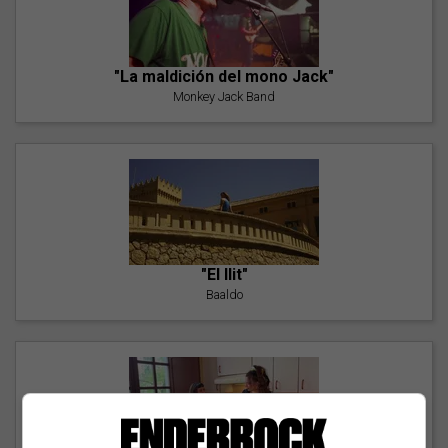
"La maldición del mono Jack"
Monkey Jack Band
"El llit"
Baaldo