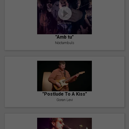
"Amb tu"
Nöctambuls
"Postlude To A Kiss"
Goran Levi