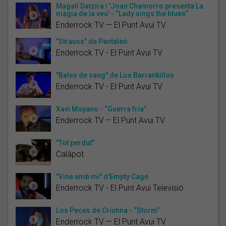
Magalí Datzira i 'Joan Chamorro presenta La
màgia de la veu’ - “Lady sings the blues”
Enderrock TV — El Punt Avui TV
"Strauss" de Pantaleó
Enderrock TV - El Punt Avui TV
"Bales de sang" de Los Barrankillos
Enderrock TV - El Punt Avui TV
Xavi Moyano - “Guerra fría”
Enderrock TV – El Punt Avui TV
"Tot perdut"
Calàpot
"Vine amb mi" d'Empty Cage
Enderrock TV - El Punt Avui Televisió
Los Peces de Cristina - “Storm”
Enderrock TV — El Punt Avui TV