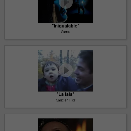
"Inigualable"
Samu
"La iaia"
Saüc en Flor