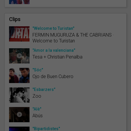
Clips
"Welcome to Turistan"
FERMIN MUGURUZA & THE CABRIANS ·
Welcome to Turistan
"Amor a la valenciana"
Tesa + Christian Penalba
"Sóc"
Ojo de Buen Cubero
"Esbarzers"
Zoo
"Alè"
Abús
"Bipartidistes"