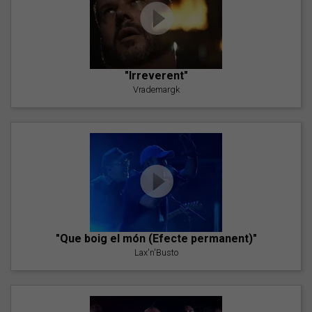
"Irreverent"
Vrademargk
"Que boig el món (Efecte permanent)"
Lax'n'Busto