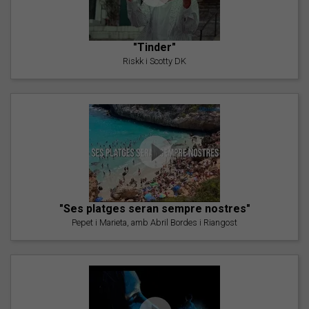
"Tinder"
Riskk i Scotty DK
"Ses platges seran sempre nostres"
Pepet i Marieta, amb Abril Bordes i Riangost