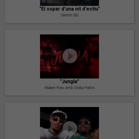
"El sopar d'una nit d'estiu"
Gemm Sol
"Jungla"
Maken Row, amb Gioba Fellini