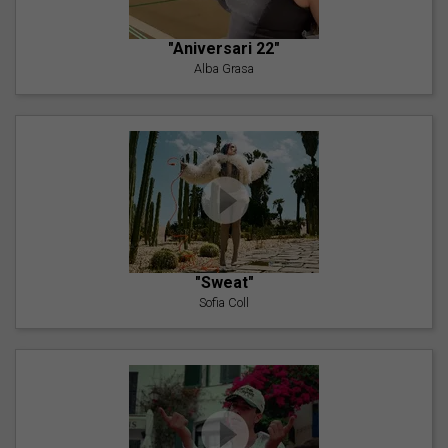
"Aniversari 22"
Alba Grasa
"Sweat"
Sofia Coll