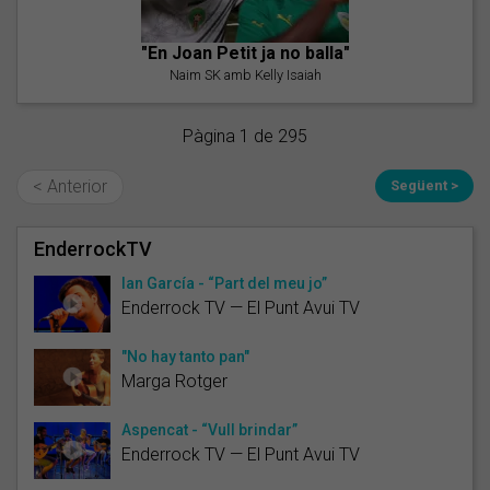
"En Joan Petit ja no balla"
Naim SK amb Kelly Isaiah
Pàgina 1 de 295
< Anterior
Següent >
EnderrockTV
Ian García - “Part del meu jo”
Enderrock TV — El Punt Avui TV
"No hay tanto pan"
Marga Rotger
Aspencat - “Vull brindar”
Enderrock TV — El Punt Avui TV