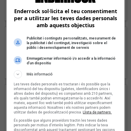
"Lo bueno y lo malo"
Enderrock sol·licita el teu consentiment
Carmen y María
per a utilitzar les teves dades personals
amb aquests objectius
Publicitat i continguts personalitzats, mesurament de
la publicitat i del contingut, investigació sobre el
públic i desenvolupament de serveis
Emmagatzemar informació i/o accedir a la informació
d’un dispositiu
"Posidònia"
Pep Álvarez amb Joan Muntaner (Xanguito)
Més informació
Les teves dades personals es tractaran i és possible que la
informació del teu dispositiu (galetes, identificadors únics i
altres dades del dispositiu) es comparteixi amb 210 partners,
els quals també podran emmagatzemar-la o accedir-hi. Així
mateix, aquest lloc web també podrà utilitzar específicament
aquesta informació. Nosaltres i els nostres partners podem
utilitzar dades de geolocalització precisa.
Llista de partners.
És possible que alguns proveïdors tractin les teves dades
personals per motius d'interès legítim. Pots indicar la teva
disconformitat amb aquest tractament gestionant les opcions