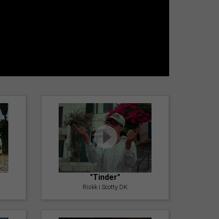
"Tinder"
Riskk i Scotty DK