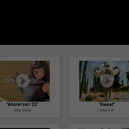
"Aniversari 22"
"Sweat"
Alba Grasa
Sofia Coll