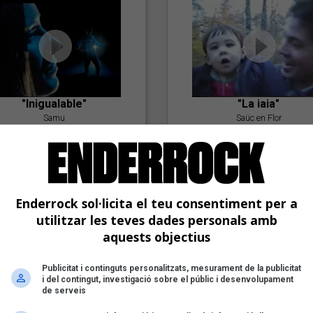
"Inigualable"
"La iaia"
Samu
Saüc en Flor
Enderrock sol·licita el teu consentiment per a
utilitzar les teves dades personals amb
aquests objectius
"Postlude To A Kiss"
Publicitat i continguts personalitzats, mesurament de la publicitat
i del contingut, investigació sobre el públic i desenvolupament
Goran Levi
de serveis
"Amb tu"
Nöctambuls