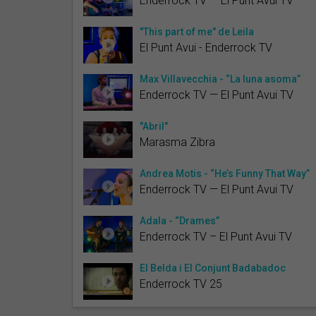
Enderrock TV — El Punt Avui TV
"This part of me" de Leila
El Punt Avui - Enderrock TV
Max Villavecchia - “La luna asoma”
Enderrock TV — El Punt Avui TV
"Abril"
Marasma Zibra
Andrea Motis - “He’s Funny That Way”
Enderrock TV — El Punt Avui TV
Adala - “Drames”
Enderrock TV – El Punt Avui TV
El Belda i El Conjunt Badabadoc
Enderrock TV 25