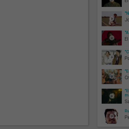
El
"N
J
"A
El
"C
Po
"E
C
"E
ma
S
Ru
Pe