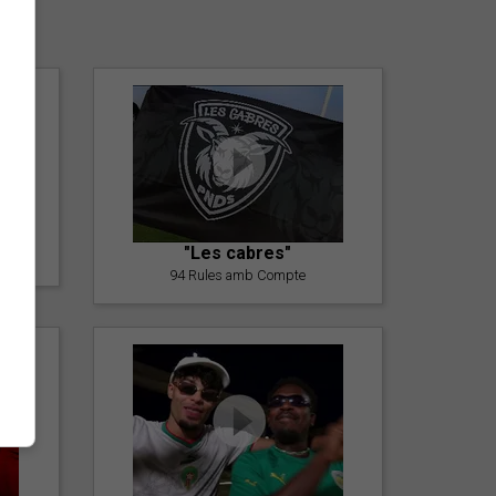
er
"Les cabres"
94 Rules amb Compte