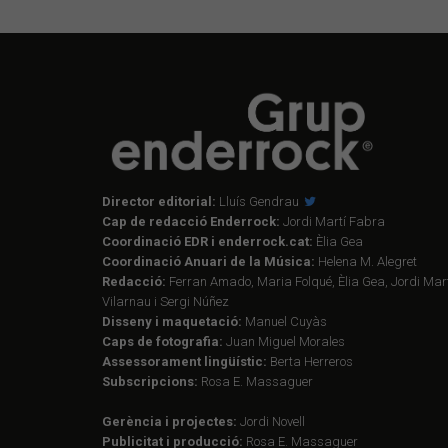
Director editorial:
Lluís Gendrau
Cap de redacció Enderrock:
Jordi Martí Fabra
Coordinació EDR i enderrock.cat:
Èlia Gea
Coordinació Anuari de la Música:
Helena M. Alegret
Redacció:
Ferran Amado, Maria Folqué, Èlia Gea, Jordi Mart
Vilarnau i Sergi Núñez
Disseny i maquetació:
Manuel Cuyàs
Caps de fotografia:
Juan Miguel Morales
Assessorament lingüístic:
Berta Herreros
Subscripcions:
Rosa E. Massaguer
Gerència i projectes:
Jordi Novell
Publicitat i producció:
Rosa E. Massaguer