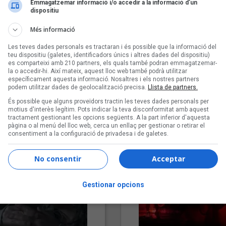
Emmagatzemar informació i/o accedir a la informació d’un
dispositiu
Més informació
Les teves dades personals es tractaran i és possible que la informació del
teu dispositiu (galetes, identificadors únics i altres dades del dispositiu)
es comparteixi amb 210 partners, els quals també podran emmagatzemar-
la o accedir-hi. Així mateix, aquest lloc web també podrà utilitzar
específicament aquesta informació. Nosaltres i els nostres partners
podem utilitzar dades de geolocalització precisa.
Llista de partners.
"Lo bueno y lo malo"
"Posidònia"
És possible que alguns proveïdors tractin les teves dades personals per
Carmen y María
Pep Álvarez amb Joan Muntan
motius d'interès legítim. Pots indicar la teva disconformitat amb aquest
(Xanguito)
tractament gestionant les opcions següents. A la part inferior d'aquesta
pàgina o al menú del lloc web, cerca un enllaç per gestionar o retirar el
consentiment a la configuració de privadesa i de galetes.
No consentir
Acceptar
Gestionar opcions