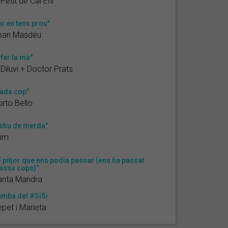
 Petit de Cal Eril
o en tens prou"
oan Masdéu
 fer la mà"
 Diluvi + Doctor Prats
ada cop"
rto Bello
stiu de merda"
rim
l pitjor que ens podia passar (ens ha passat
ssa cops)"
anta Mandra
mba del #SiSi
pet i Marieta