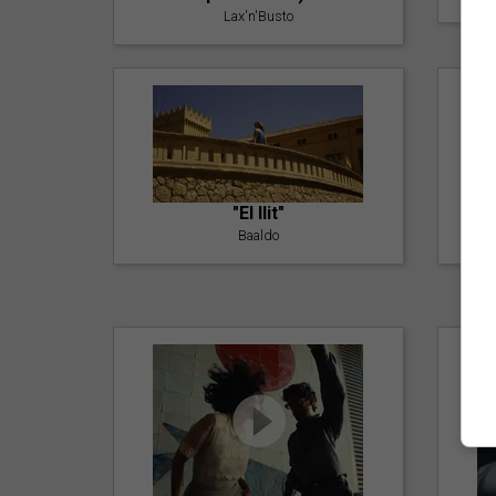
Lax'n'Busto
"El llit"
Baaldo