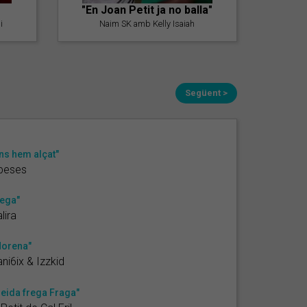
"En Joan Petit ja no balla"
i
Naim SK amb Kelly Isaiah
Següent >
ns hem alçat"
beses
ega"
lira
orena"
ni6ix & Izzkid
leida frega Fraga"