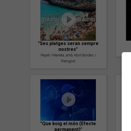
"Ses platges seran sempre
nostres"
Pepet i Marieta, amb Abril Bordes i
Riangost
"Que boig el món (Efecte
permanent)"