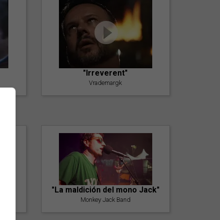
"Irreverent"
Vrademargk
"La maldición del mono Jack"
Monkey Jack Band