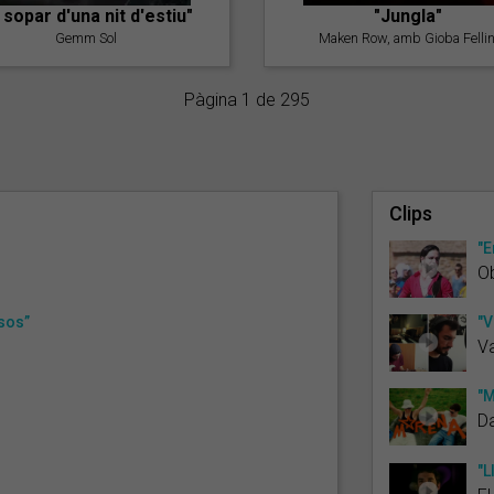
l sopar d'una nit d'estiu"
"Jungla"
Gemm Sol
Maken Row, amb Gioba Fellin
Pàgina 1 de 295
Clips
"E
O
osos”
"V
Va
"M
Da
"L