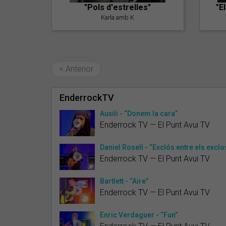
"Pols d'estrelles"
"E
Karla amb K
< Anterior
EnderrockTV
Auxili - “Donem la cara”
Enderrock TV — El Punt Avui TV
Daniel Rosell - “Exclós entre els excl
Enderrock TV — El Punt Avui TV
Bartlett - “Aire”
Enderrock TV — El Punt Avui TV
Enric Verdaguer - “Fun”