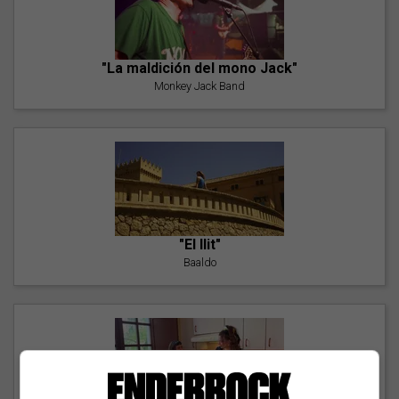
"La maldición del mono Jack"
Monkey Jack Band
"El llit"
Baaldo