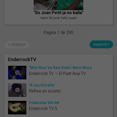
"En Joan Petit ja no balla"
Naim SK amb Kelly Isaiah
Pàgina 1 de 295
< Anterior
Següent >
EnderrockTV
"Món Nou" de Xavi Vidal i Berni Mora
Enderrock TV — El Punt Avui TV
"A cau d'orella"
Refree en acústic
Estanislau Verdet
Enderrock TV 5