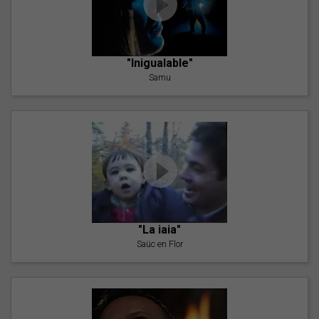
"Inigualable"
Samu
"La iaia"
Saüc en Flor