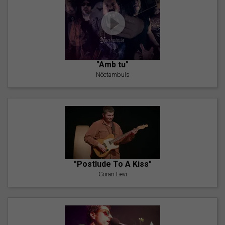
"Amb tu"
Nöctambuls
"Postlude To A Kiss"
Goran Levi