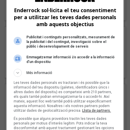
"Lo bueno y lo malo"
Enderrock sol·licita el teu consentiment
Carmen y María
per a utilitzar les teves dades personals
amb aquests objectius
Publicitat i continguts personalitzats, mesurament de
la publicitat i del contingut, investigació sobre el
públic i desenvolupament de serveis
Emmagatzemar informació i/o accedir a la informació
d’un dispositiu
"Posidònia"
Pep Álvarez amb Joan Muntaner (Xanguito)
Més informació
Les teves dades personals es tractaran i és possible que la
informació del teu dispositiu (galetes, identificadors únics i
altres dades del dispositiu) es comparteixi amb 210 partners,
els quals també podran emmagatzemar-la o accedir-hi. Així
mateix, aquest lloc web també podrà utilitzar específicament
aquesta informació. Nosaltres i els nostres partners podem
utilitzar dades de geolocalització precisa.
Llista de partners.
És possible que alguns proveïdors tractin les teves dades
personals per motius d'interès legítim. Pots indicar la teva
disconformitat amb aquest tractament gestionant les opcions