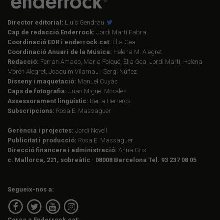
Director editorial:
Lluís Gendrau
Cap de redacció Enderrock:
Jordi Martí Fabra
Coordinació EDR i enderrock.cat:
Èlia Gea
Coordinació Anuari de la Música:
Helena M. Alegret
Redacció:
Ferran Amado, Maria Folqué, Èlia Gea, Jordi Martí, Helena
Morén Alegret, Joaquim Vilarnau i Sergi Núñez
Disseny i maquetació:
Manuel Cuyàs
Caps de fotografia:
Juan Miguel Morales
Assessorament lingüístic:
Berta Herreros
Subscripcions:
Rosa E. Massaguer
Gerència i projectes:
Jordi Novell
Publicitat i producció:
Rosa E. Massaguer
Direcció financera i administració:
Anna Gris
c. Mallorca, 221, sobreàtic · 08008 Barcelona Tel. 93 237 08 05
Segueix-nos a:
Cerca a Enderrock.cat: