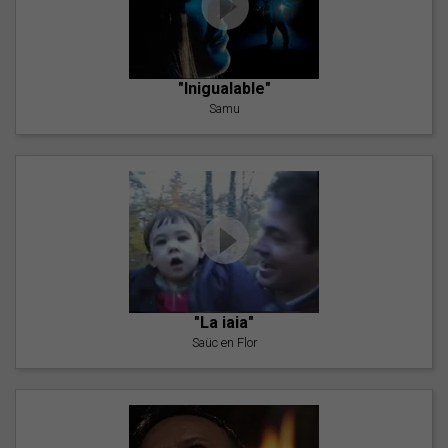
"Inigualable"
Samu
"La iaia"
Saüc en Flor