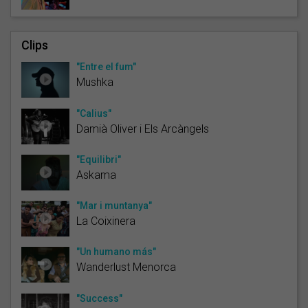
Clips
"Entre el fum"
Mushka
"Calius"
Damià Oliver i Els Arcàngels
"Equilibri"
Askama
"Mar i muntanya"
La Coixinera
"Un humano más"
Wanderlust Menorca
"Success"