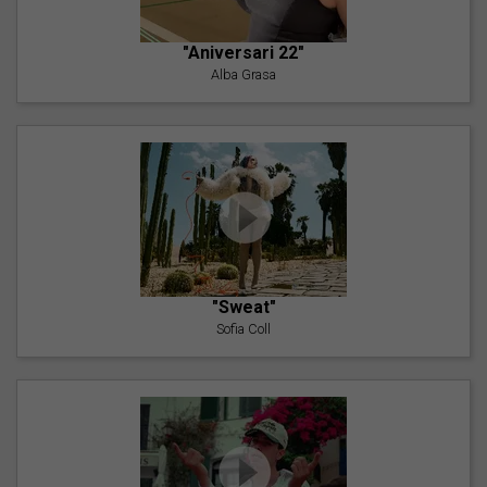
"Aniversari 22"
Alba Grasa
"Sweat"
Sofia Coll