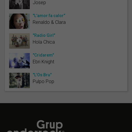
Josep
"L'amor fa calor"
Renaldo & Clara
"Radio Girl"
Hola Chica
"Cridarem"
Ebri Knight
"L'Ós Bru"
Pulpo Pop