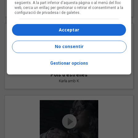
"Les cabres"
següents. A la part inferior d'aquesta pàgina o al menú del lloc
web, cerca un enllaç per gestionar o retirar el consentiment a la
94 Rules amb Compte
configuració de privadesa i de galetes.
Acceptar
No consentir
Gestionar opcions
"Pols d'estrelles"
Karla amb K