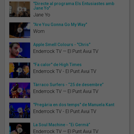
"Directe al programa Els Entusiastes amb
Jane Yo"
Jane Yo
"Are You Gonna Go My Way"
Wom
Apple Smell Colours - "Chris"
Enderrock TV — El Punt Avui TV
"Fa calor" de High Times
Enderrock TV - El Punt Avui TV
Tàrraco Surfers - “25 de desembre”
Enderrock TV — El Punt Avui TV
"Pregària en dos temps" de Manuela Kant
Enderrock TV - El Punt Avui TV
La Soul Machine - “Ei Germà”
Enderrock TV — El Punt Avui TV