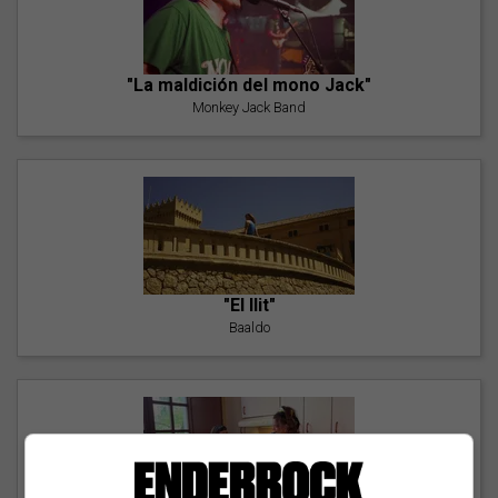
"La maldición del mono Jack"
Monkey Jack Band
"El llit"
Baaldo