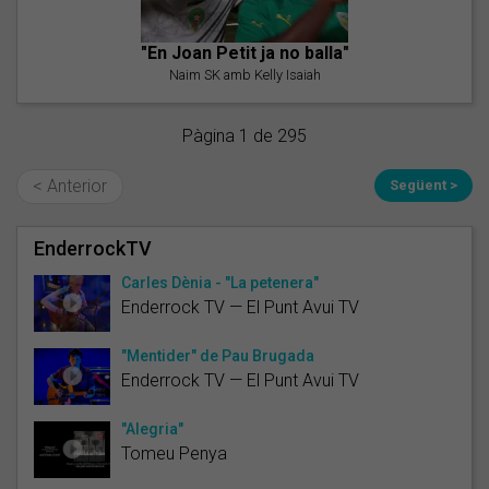
"En Joan Petit ja no balla"
Naim SK amb Kelly Isaiah
Pàgina 1 de 295
< Anterior
Següent >
EnderrockTV
Carles Dènia - "La petenera"
Enderrock TV — El Punt Avui TV
"Mentider" de Pau Brugada
Enderrock TV — El Punt Avui TV
"Alegria"
Tomeu Penya