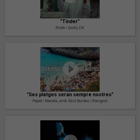
"Tinder"
Riskk i Scotty DK
"Ses platges seran sempre nostres"
Pepet i Marieta, amb Abril Bordes i Riangost