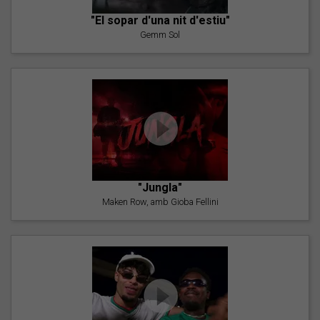
"El sopar d'una nit d'estiu"
Gemm Sol
"Jungla"
Maken Row, amb Gioba Fellini