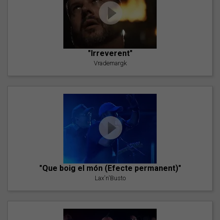
"Irreverent"
Vrademargk
"Que boig el món (Efecte permanent)"
Lax'n'Busto