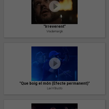
"Irreverent"
Vrademargk
"Que boig el món (Efecte permanent)"
Lax'n'Busto