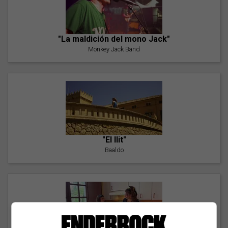
"La maldición del mono Jack"
Monkey Jack Band
"El llit"
Baaldo