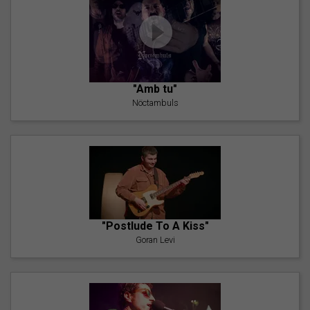
"Amb tu"
Nöctambuls
"Postlude To A Kiss"
Goran Levi