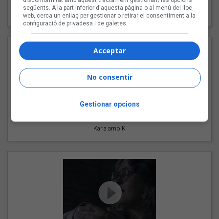
disconformitat amb aquest tractament gestionant les opcions
"Les cabres"
següents. A la part inferior d'aquesta pàgina o al menú del lloc
94 Rules amb Compte
web, cerca un enllaç per gestionar o retirar el consentiment a la
configuració de privadesa i de galetes.
Acceptar
No consentir
Gestionar opcions
"Pols d'estrelles"
Karla amb K