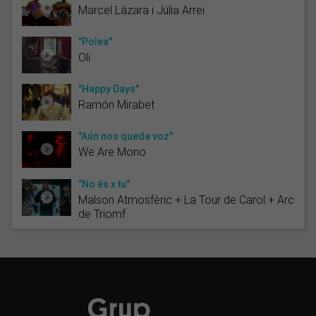
Marcel Làzara i Júlia Arrei
"Polea"
Oli
"Happy Days"
Ramón Mirabet
"Aún nos queda voz"
We Are Mono
"No és x tu"
Malson Atmosfèric + La Tour de Carol + Arc
de Triomf