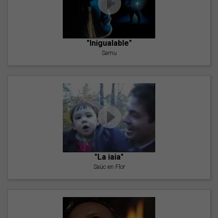
"Inigualable"
Samu
"La iaia"
Saüc en Flor