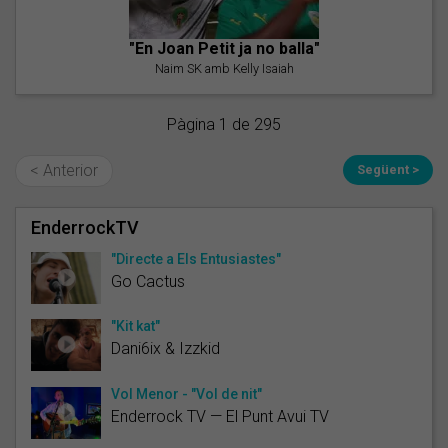
"En Joan Petit ja no balla"
Naim SK amb Kelly Isaiah
Pàgina 1 de 295
< Anterior
Següent >
EnderrockTV
"Directe a Els Entusiastes"
Go Cactus
"Kit kat"
Dani6ix & Izzkid
Vol Menor - "Vol de nit"
Enderrock TV — El Punt Avui TV