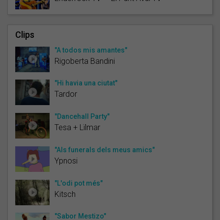
Clips
"A todos mis amantes"
Rigoberta Bandini
"Hi havia una ciutat"
Tardor
"Dancehall Party"
Tesa + Lïlmar
"Als funerals dels meus amics"
Ypnosi
"L'odi pot més"
Kitsch
"Sabor Mestizo"