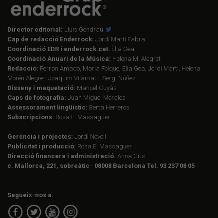
Director editorial:
Lluís Gendrau
Cap de redacció Enderrock:
Jordi Martí Fabra
Coordinació EDR i enderrock.cat:
Èlia Gea
Coordinació Anuari de la Música:
Helena M. Alegret
Redacció:
Ferran Amado, Maria Folqué, Èlia Gea, Jordi Martí, Helena
Morén Alegret, Joaquim Vilarnau i Sergi Núñez
Disseny i maquetació:
Manuel Cuyàs
Caps de fotografia:
Juan Miguel Morales
Assessorament lingüístic:
Berta Herreros
Subscripcions:
Rosa E. Massaguer
Gerència i projectes:
Jordi Novell
Publicitat i producció:
Rosa E. Massaguer
Direcció financera i administració:
Anna Gris
c. Mallorca, 221, sobreàtic · 08008 Barcelona Tel. 93 237 08 05
Segueix-nos a: