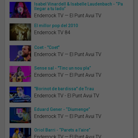
Isabel Vinardell & Isabelle Laudenbach - “Pa
llegar a tu lado”
Enderrock TV — El Punt Avui TV
El millor pop del 2010
Enderrock TV 84
Coet - "Coet"
Enderrock TV — El Punt Avui TV
Sense sal - "Tinc un nou pla”
Enderrock TV — El Punt Avui TV
"Borinot de bardissa" de Trau
Enderrock TV - El Punt Avui TV
Eduard Gener - “Diumenge”
Enderrock TV — El Punt Avui TV
Oriol Barri - “Parets a l’aire”
Enderrock TV — El Punt Avui TV