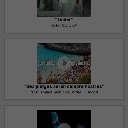
"Tinder"
Riskk i Scotty DK
"Ses platges seran sempre nostres"
Pepet i Marieta, amb Abril Bordes i Riangost