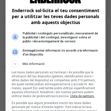
"Lo bueno y lo malo"
Enderrock sol·licita el teu consentiment
Carmen y María
per a utilitzar les teves dades personals
amb aquests objectius
Publicitat i continguts personalitzats, mesurament de
la publicitat i del contingut, investigació sobre el
públic i desenvolupament de serveis
Emmagatzemar informació i/o accedir a la informació
"Posidònia"
d’un dispositiu
Pep Álvarez amb Joan Muntaner (Xanguito)
Més informació
Les teves dades personals es tractaran i és possible que la
informació del teu dispositiu (galetes, identificadors únics i
altres dades del dispositiu) es comparteixi amb 210 partners,
els quals també podran emmagatzemar-la o accedir-hi. Així
mateix, aquest lloc web també podrà utilitzar específicament
aquesta informació. Nosaltres i els nostres partners podem
utilitzar dades de geolocalització precisa.
Llista de partners.
És possible que alguns proveïdors tractin les teves dades
personals per motius d'interès legítim. Pots indicar la teva