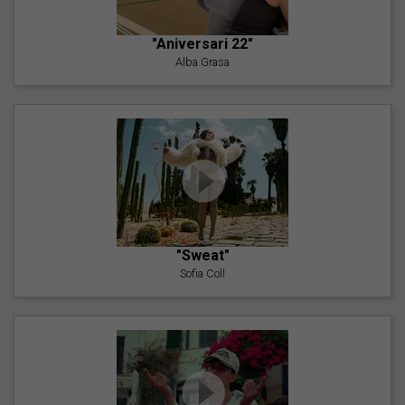
"Aniversari 22"
Alba Grasa
"Sweat"
Sofia Coll