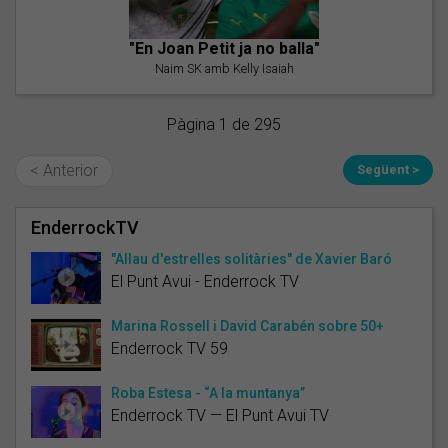
"En Joan Petit ja no balla"
Naim SK amb Kelly Isaiah
Pàgina 1 de 295
< Anterior
Següent >
EnderrockTV
"Allau d'estrelles solitàries" de Xavier Baró
El Punt Avui - Enderrock TV
Marina Rossell i David Carabén sobre 50+
Enderrock TV 59
Roba Estesa - “A la muntanya”
Enderrock TV — El Punt Avui TV