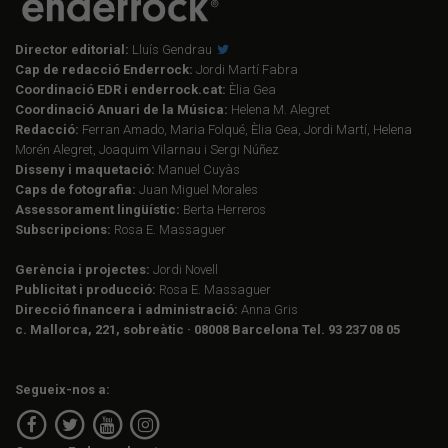
Director editorial:
Lluís Gendrau
Cap de redacció Enderrock:
Jordi Martí Fabra
Coordinació EDR i enderrock.cat:
Èlia Gea
Coordinació Anuari de la Música:
Helena M. Alegret
Redacció:
Ferran Amado, Maria Folqué, Èlia Gea, Jordi Martí, Helena
Morén Alegret, Joaquim Vilarnau i Sergi Núñez
Disseny i maquetació:
Manuel Cuyàs
Caps de fotografia:
Juan Miguel Morales
Assessorament lingüístic:
Berta Herreros
Subscripcions:
Rosa E. Massaguer
Gerència i projectes:
Jordi Novell
Publicitat i producció:
Rosa E. Massaguer
Direcció financera i administració:
Anna Gris
c. Mallorca, 221, sobreàtic · 08008 Barcelona Tel. 93 237 08 05
Segueix-nos a: