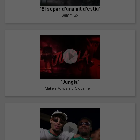
"El sopar d'una nit d'estiu"
Gemm Sol
"Jungla"
Maken Row, amb Gioba Fellini