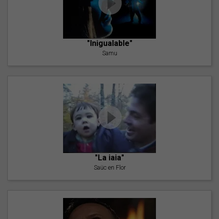
"Inigualable"
Samu
"La iaia"
Saüc en Flor