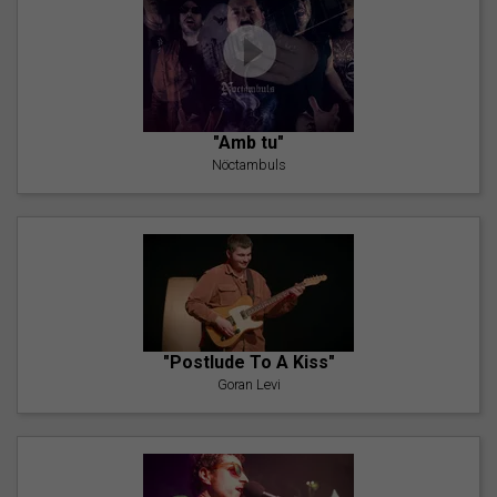
"Amb tu"
Nöctambuls
"Postlude To A Kiss"
Goran Levi