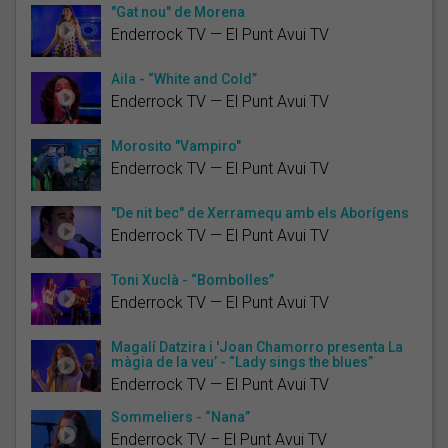
"Gat nou" de Morena
Enderrock TV — El Punt Avui TV
Aila - “White and Cold”
Enderrock TV — El Punt Avui TV
Morosito "Vampiro"
Enderrock TV — El Punt Avui TV
"De nit bec" de Xerramequ amb els Aborígens
Enderrock TV — El Punt Avui TV
Toni Xuclà - “Bombolles”
Enderrock TV — El Punt Avui TV
Magalí Datzira i 'Joan Chamorro presenta La
màgia de la veu’ - “Lady sings the blues”
Enderrock TV — El Punt Avui TV
Sommeliers - “Nana”
Enderrock TV – El Punt Avui TV