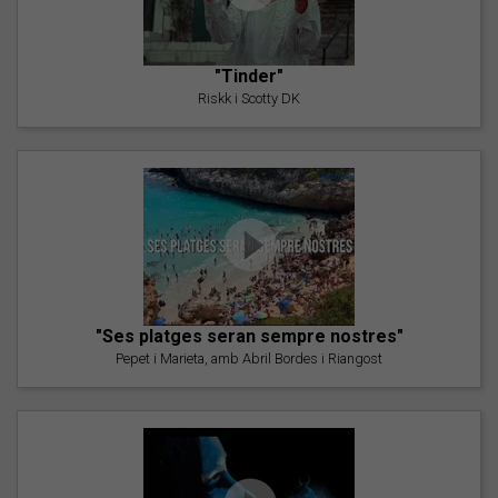
"Tinder"
Riskk i Scotty DK
"Ses platges seran sempre nostres"
Pepet i Marieta, amb Abril Bordes i Riangost