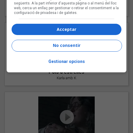
"Les cabres"
següents. A la part inferior d'aquesta pàgina o al menú del lloc
web, cerca un enllaç per gestionar o retirar el consentiment a la
94 Rules amb Compte
configuració de privadesa i de galetes.
Acceptar
No consentir
Gestionar opcions
"Pols d'estrelles"
Karla amb K