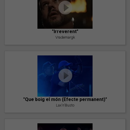
"Irreverent"
Vrademargk
"Que boig el món (Efecte permanent)"
Lax'n'Busto