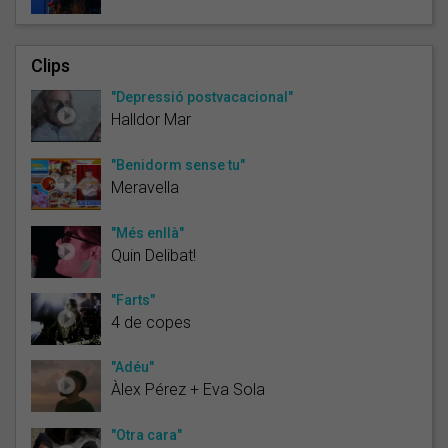
Clips
"Depressió postvacacional"
Halldor Mar
"Benidorm sense tu"
Meravella
"Més enllà"
Quin Delibat!
"Farts"
4 de copes
"Adéu"
Àlex Pérez + Eva Sola
"Otra cara"