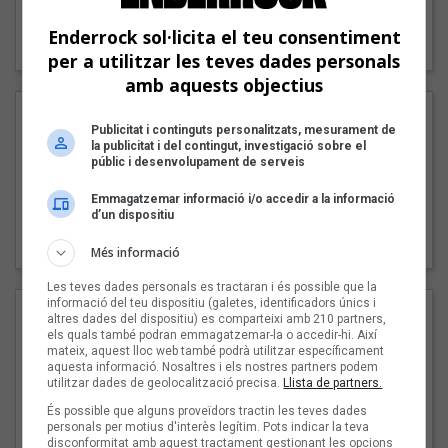
"Lo bueno y lo malo"
Enderrock sol·licita el teu consentiment
Carmen y María
per a utilitzar les teves dades personals
amb aquests objectius
Publicitat i continguts personalitzats, mesurament de
la publicitat i del contingut, investigació sobre el
públic i desenvolupament de serveis
Emmagatzemar informació i/o accedir a la informació
d’un dispositiu
"Posidònia"
Pep Álvarez amb Joan Muntaner (Xanguito)
Més informació
Les teves dades personals es tractaran i és possible que la
informació del teu dispositiu (galetes, identificadors únics i
altres dades del dispositiu) es comparteixi amb 210 partners,
els quals també podran emmagatzemar-la o accedir-hi. Així
mateix, aquest lloc web també podrà utilitzar específicament
aquesta informació. Nosaltres i els nostres partners podem
utilitzar dades de geolocalització precisa.
Llista de partners.
És possible que alguns proveïdors tractin les teves dades
personals per motius d'interès legítim. Pots indicar la teva
disconformitat amb aquest tractament gestionant les opcions