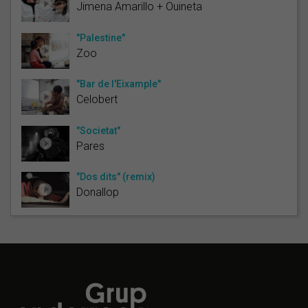
Jimena Amarillo + Ouineta
"Palestine"
Zoo
"Bar de l'Eixample"
Celobert
"Societat"
Pares
"Dos dits" (remix)
Donallop