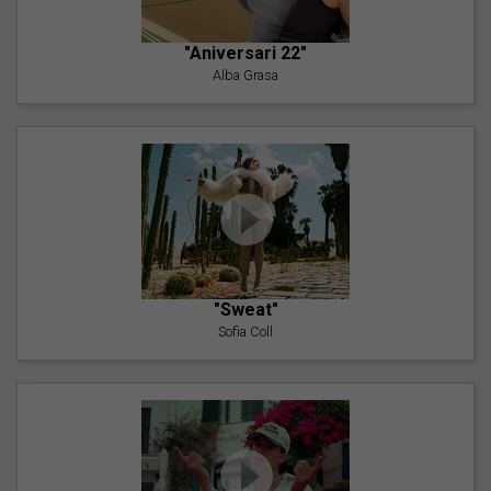
"Aniversari 22"
Alba Grasa
"Sweat"
Sofia Coll