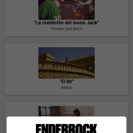
"La maldición del mono Jack"
Monkey Jack Band
"El llit"
Baaldo