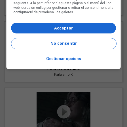
"Les cabres"
següents. A la part inferior d'aquesta pàgina o al menú del lloc
web, cerca un enllaç per gestionar o retirar el consentiment a la
94 Rules amb Compte
configuració de privadesa i de galetes.
Acceptar
No consentir
Gestionar opcions
"Pols d'estrelles"
Karla amb K