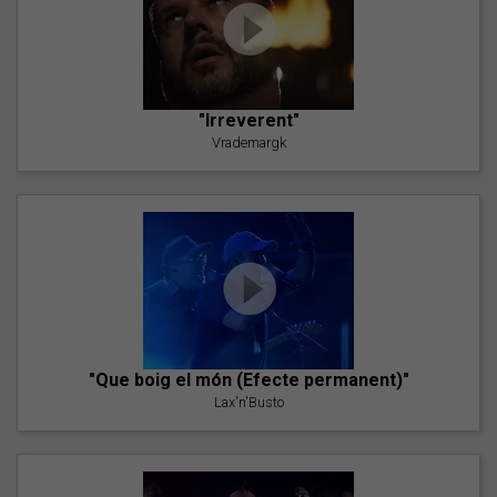
"Irreverent"
Vrademargk
"Que boig el món (Efecte permanent)"
Lax'n'Busto