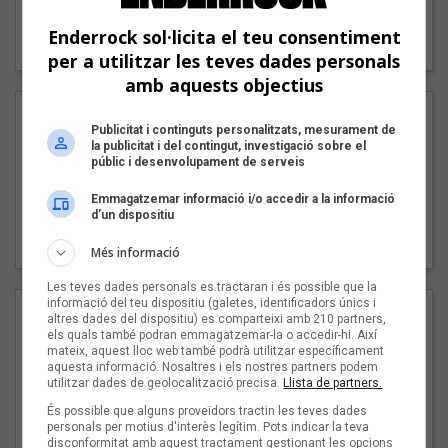
"Lo bueno y lo malo"
Enderrock sol·licita el teu consentiment
Carmen y María
per a utilitzar les teves dades personals
amb aquests objectius
Publicitat i continguts personalitzats, mesurament de
la publicitat i del contingut, investigació sobre el
públic i desenvolupament de serveis
Emmagatzemar informació i/o accedir a la informació
d’un dispositiu
"Posidònia"
Pep Álvarez amb Joan Muntaner (Xanguito)
Més informació
Les teves dades personals es tractaran i és possible que la
informació del teu dispositiu (galetes, identificadors únics i
altres dades del dispositiu) es comparteixi amb 210 partners,
els quals també podran emmagatzemar-la o accedir-hi. Així
mateix, aquest lloc web també podrà utilitzar específicament
aquesta informació. Nosaltres i els nostres partners podem
utilitzar dades de geolocalització precisa.
Llista de partners.
És possible que alguns proveïdors tractin les teves dades
personals per motius d'interès legítim. Pots indicar la teva
disconformitat amb aquest tractament gestionant les opcions