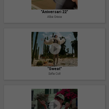
"Aniversari 22"
Alba Grasa
"Sweat"
Sofia Coll