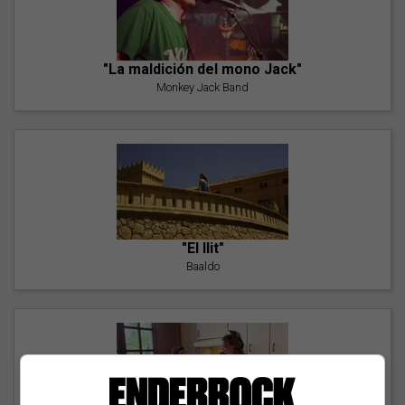
"La maldición del mono Jack"
Monkey Jack Band
"El llit"
Baaldo