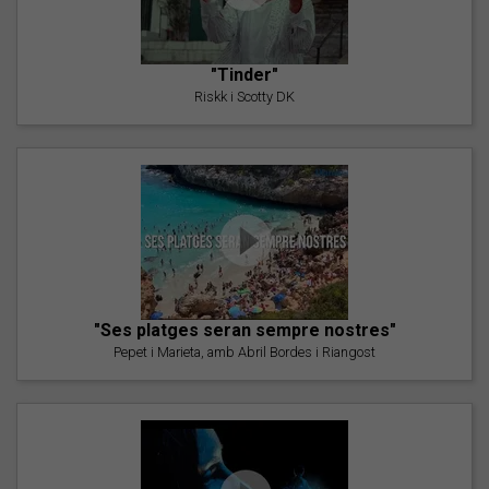
"Tinder"
Riskk i Scotty DK
"Ses platges seran sempre nostres"
Pepet i Marieta, amb Abril Bordes i Riangost