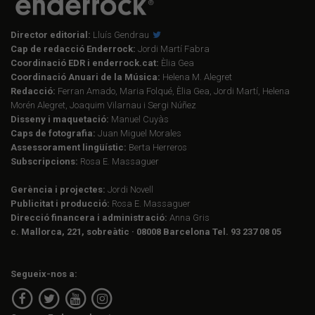
Director editorial:
Lluís Gendrau
Cap de redacció Enderrock:
Jordi Martí Fabra
Coordinació EDR i enderrock.cat:
Èlia Gea
Coordinació Anuari de la Música:
Helena M. Alegret
Redacció:
Ferran Amado, Maria Folqué, Èlia Gea, Jordi Martí, Helena
Morén Alegret, Joaquim Vilarnau i Sergi Núñez
Disseny i maquetació:
Manuel Cuyàs
Caps de fotografia:
Juan Miguel Morales
Assessorament lingüístic:
Berta Herreros
Subscripcions:
Rosa E. Massaguer
Gerència i projectes:
Jordi Novell
Publicitat i producció:
Rosa E. Massaguer
Direcció financera i administració:
Anna Gris
c. Mallorca, 221, sobreàtic · 08008 Barcelona Tel. 93 237 08 05
Segueix-nos a: