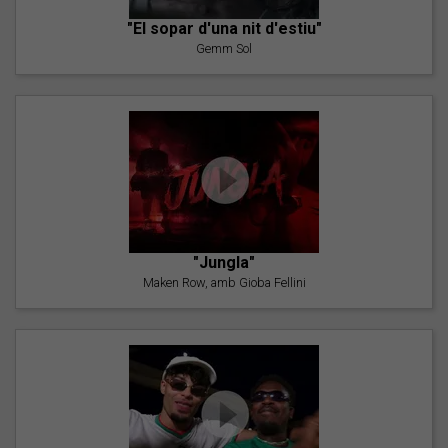
"El sopar d'una nit d'estiu"
Gemm Sol
"Jungla"
Maken Row, amb Gioba Fellini