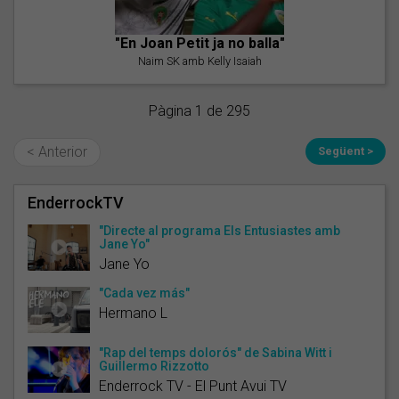
"En Joan Petit ja no balla"
Naim SK amb Kelly Isaiah
Pàgina 1 de 295
< Anterior
Següent >
EnderrockTV
"Directe al programa Els Entusiastes amb
Jane Yo"
Jane Yo
"Cada vez más"
Hermano L
"Rap del temps dolorós" de Sabina Witt i
Guillermo Rizzotto
Enderrock TV - El Punt Avui TV