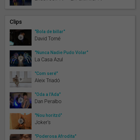
Clips
"Bola de billar"
David Torné
"Nunca Nadie Pudo Volar"
La Casa Azul
"Com seré"
Aleix Triadó
"Oda a l'Ada"
Dan Peralbo
"Nou horitzó"
Joker's
"Poderosa Afrodita"