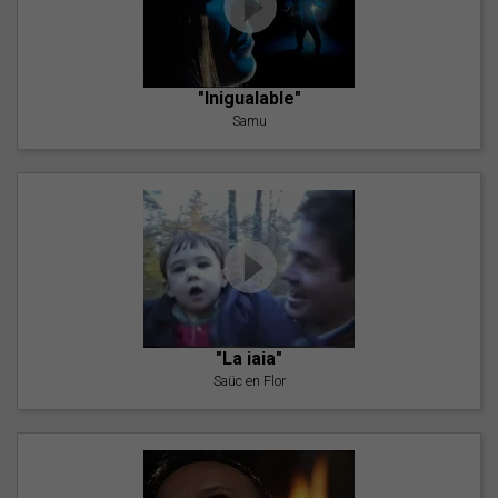
"Inigualable"
Samu
"La iaia"
Saüc en Flor