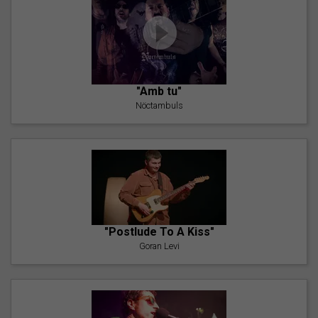
"Amb tu"
Nöctambuls
"Postlude To A Kiss"
Goran Levi