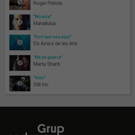
Roger Pistola
"Miracle"
Marialluïsa
"Sort que sou aquí"
Els Amics de les Arts
"Nit de guerra"
Marta Shanti
"Vinc"
Still Inc