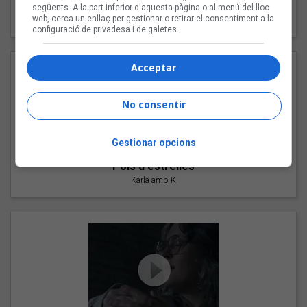
"Les cabres"
següents. A la part inferior d'aquesta pàgina o al menú del lloc
web, cerca un enllaç per gestionar o retirar el consentiment a la
94 Rules amb Compte
configuració de privadesa i de galetes.
Acceptar
No consentir
Gestionar opcions
"Pols d'estrelles"
Karla amb K