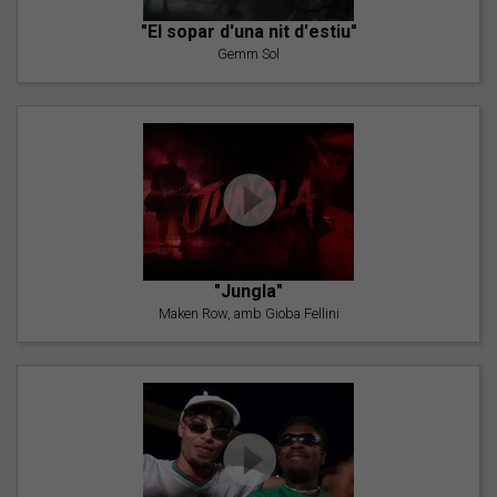
"El sopar d'una nit d'estiu"
Gemm Sol
"Jungla"
Maken Row, amb Gioba Fellini