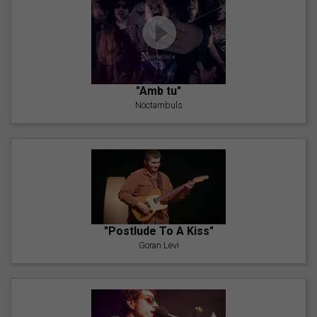
"Amb tu"
Nöctambuls
"Postlude To A Kiss"
Goran Levi