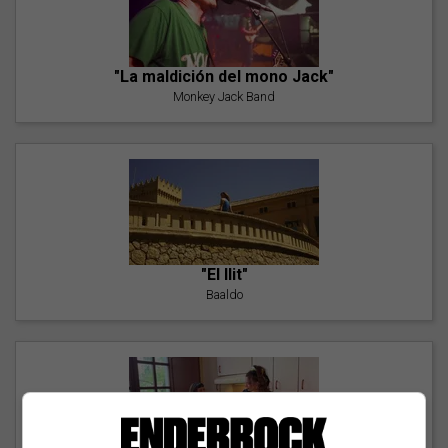
"La maldición del mono Jack"
Monkey Jack Band
"El llit"
Baaldo