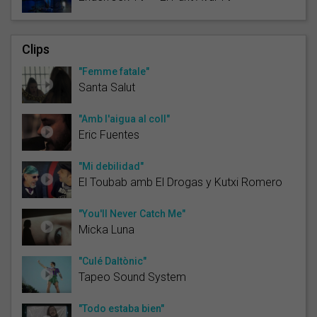
Clips
"Femme fatale"
Santa Salut
"Amb l'aigua al coll"
Eric Fuentes
"Mi debilidad"
El Toubab amb El Drogas y Kutxi Romero
"You'll Never Catch Me"
Micka Luna
"Culé Daltònic"
Tapeo Sound System
"Todo estaba bien"