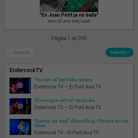
"En Joan Petit ja no balla"
Naim SK amb Kelly Isaiah
Pàgina 1 de 295
< Anterior
Següent >
EnderrockTV
"Va com va" per Feliu ventura
Enderrock TV — El Punt Avui TV
"El meu gos se'n va" de La iaia
Enderrock TV — El Punt Avui TV
"Qué be, ser aquí" d'Anna Roig i l'Ombre del ton
Chien
Enderrock TV - El Punt Avui TV