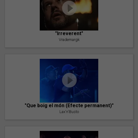
"Irreverent"
Vrademargk
"Que boig el món (Efecte permanent)"
Lax'n'Busto