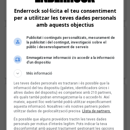
"Lo bueno y lo malo"
Enderrock sol·licita el teu consentiment
Carmen y María
per a utilitzar les teves dades personals
amb aquests objectius
Publicitat i continguts personalitzats, mesurament de
la publicitat i del contingut, investigació sobre el
públic i desenvolupament de serveis
Emmagatzemar informació i/o accedir a la informació
d’un dispositiu
"Posidònia"
Pep Álvarez amb Joan Muntaner (Xanguito)
Més informació
Les teves dades personals es tractaran i és possible que la
informació del teu dispositiu (galetes, identificadors únics i
altres dades del dispositiu) es comparteixi amb 210 partners,
els quals també podran emmagatzemar-la o accedir-hi. Així
mateix, aquest lloc web també podrà utilitzar específicament
aquesta informació. Nosaltres i els nostres partners podem
utilitzar dades de geolocalització precisa.
Llista de partners.
És possible que alguns proveïdors tractin les teves dades
personals per motius d'interès legítim. Pots indicar la teva
disconformitat amb aquest tractament gestionant les opcions