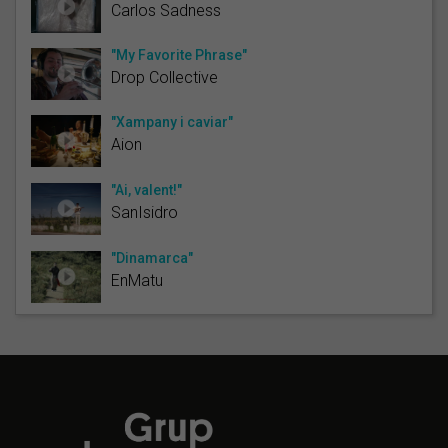
Carlos Sadness
"My Favorite Phrase"
Drop Collective
"Xampany i caviar"
Aion
"Ai, valent!"
SanIsidro
"Dinamarca"
EnMatu