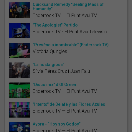
Quicksand Remedy "Seeting Mass of
Humanity"
Enderrock TV — El Punt Avui TV
"The Apologist" Partido
Enderrock TV - El Punt Avui Televisió
"Presència inombrable" (Enderrock TV)
Victòria Quingles
"La nostalgiosa"
Sílvia Pérez Cruz i Juan Falú
"Disco mix" d'Ol'Green
Enderrock TV — El Punt Avui TV
"Intento" de Delafé y las Flores Azules
Enderrock TV — El Punt Avui TV
Ayora - “Hoy soy Godoy”
Enderrock TV — El Punt Avui TV