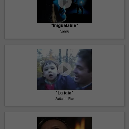
"Inigualable"
Samu
"La iaia"
Saüc en Flor