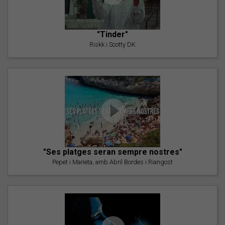
"Tinder"
Riskk i Scotty DK
"Ses platges seran sempre nostres"
Pepet i Marieta, amb Abril Bordes i Riangost