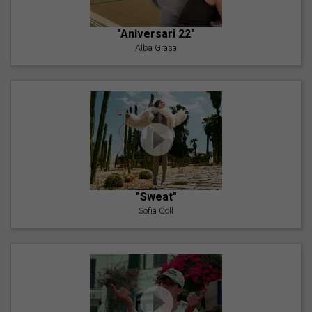
"Aniversari 22"
Alba Grasa
"Sweat"
Sofia Coll