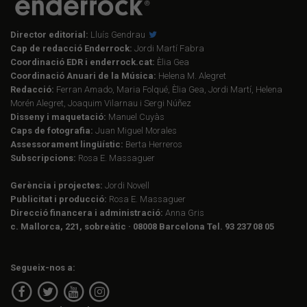
Director editorial:
Lluís Gendrau
Cap de redacció Enderrock:
Jordi Martí Fabra
Coordinació EDR i enderrock.cat:
Èlia Gea
Coordinació Anuari de la Música:
Helena M. Alegret
Redacció:
Ferran Amado, Maria Folqué, Èlia Gea, Jordi Martí, Helena
Morén Alegret, Joaquim Vilarnau i Sergi Núñez
Disseny i maquetació:
Manuel Cuyàs
Caps de fotografia:
Juan Miguel Morales
Assessorament lingüístic:
Berta Herreros
Subscripcions:
Rosa E. Massaguer
Gerència i projectes:
Jordi Novell
Publicitat i producció:
Rosa E. Massaguer
Direcció financera i administració:
Anna Gris
c. Mallorca, 221, sobreàtic · 08008 Barcelona Tel. 93 237 08 05
Segueix-nos a: