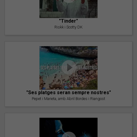
"Tinder"
Riskk i Scotty DK
"Ses platges seran sempre nostres"
Pepet i Marieta, amb Abril Bordes i Riangost