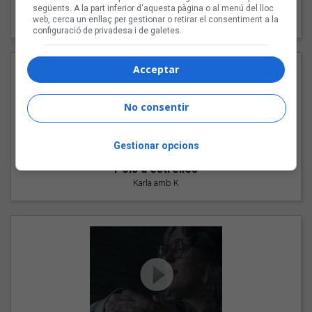
"Les cabres"
següents. A la part inferior d'aquesta pàgina o al menú del lloc
94 Rules amb Compte
web, cerca un enllaç per gestionar o retirar el consentiment a la
configuració de privadesa i de galetes.
Acceptar
No consentir
Gestionar opcions
"Pols d'estrelles"
Karla amb K