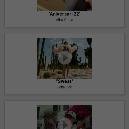
"Aniversari 22"
Alba Grasa
"Sweat"
Sofia Coll