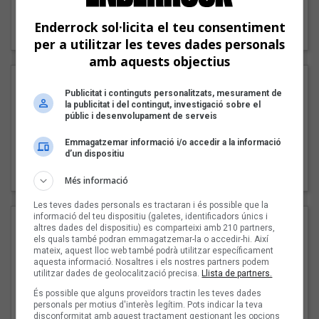
"Lo bueno y lo malo"
Enderrock sol·licita el teu consentiment
Carmen y María
per a utilitzar les teves dades personals
amb aquests objectius
Publicitat i continguts personalitzats, mesurament de
la publicitat i del contingut, investigació sobre el
públic i desenvolupament de serveis
Emmagatzemar informació i/o accedir a la informació
d’un dispositiu
"Posidònia"
Pep Álvarez amb Joan Muntaner (Xanguito)
Més informació
Les teves dades personals es tractaran i és possible que la
informació del teu dispositiu (galetes, identificadors únics i
altres dades del dispositiu) es comparteixi amb 210 partners,
els quals també podran emmagatzemar-la o accedir-hi. Així
mateix, aquest lloc web també podrà utilitzar específicament
aquesta informació. Nosaltres i els nostres partners podem
utilitzar dades de geolocalització precisa.
Llista de partners.
És possible que alguns proveïdors tractin les teves dades
personals per motius d'interès legítim. Pots indicar la teva
disconformitat amb aquest tractament gestionant les opcions