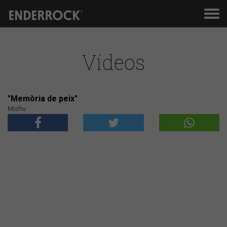
Men
de
nav
Vídeos
"Memòria de peix"
Misfru