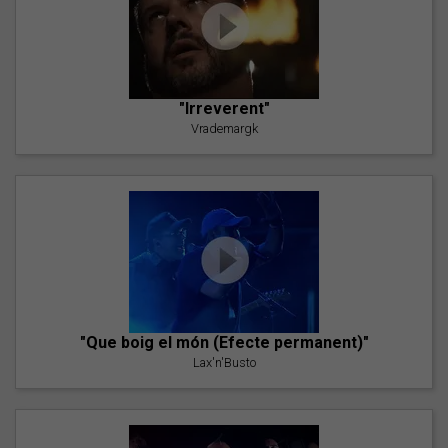
"Irreverent"
Vrademargk
"Que boig el món (Efecte permanent)"
Lax'n'Busto