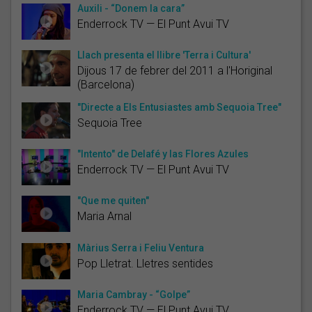
Auxili - “Donem la cara”
Enderrock TV — El Punt Avui TV
Llach presenta el llibre 'Terra i Cultura'
Dijous 17 de febrer del 2011 a l'Horiginal
(Barcelona)
"Directe a Els Entusiastes amb Sequoia Tree"
Sequoia Tree
"Intento" de Delafé y las Flores Azules
Enderrock TV — El Punt Avui TV
"Que me quiten"
Maria Arnal
Màrius Serra i Feliu Ventura
Pop Lletrat. Lletres sentides
Maria Cambray - “Golpe”
Enderrock TV — El Punt Avui TV