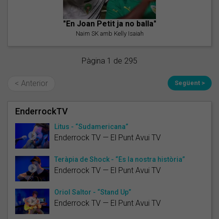
"En Joan Petit ja no balla"
Naim SK amb Kelly Isaiah
Pàgina 1 de 295
< Anterior
Següent >
EnderrockTV
Litus - “Sudamericana”
Enderrock TV — El Punt Avui TV
Teràpia de Shock - “És la nostra història”
Enderrock TV — El Punt Avui TV
Oriol Saltor - “Stand Up”
Enderrock TV — El Punt Avui TV