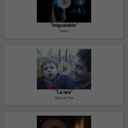
"Inigualable"
Samu
"La iaia"
Saüc en Flor