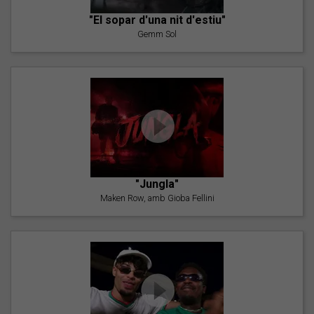
"El sopar d'una nit d'estiu"
Gemm Sol
"Jungla"
Maken Row, amb Gioba Fellini