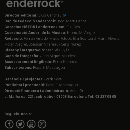
Director editorial:
Lluís Gendrau
Cap de redacció Enderrock:
Jordi Martí Fabra
Coordinació EDR i enderrock.cat:
Èlia Gea
Coordinació Anuari de la Música:
Helena M. Alegret
Redacció:
Ferran Amado, Maria Folqué, Èlia Gea, Jordi Martí, Helena
Morén Alegret, Joaquim Vilarnau i Sergi Núñez
Disseny i maquetació:
Manuel Cuyàs
Caps de fotografia:
Juan Miguel Morales
Assessorament lingüístic:
Berta Herreros
Subscripcions:
Rosa E. Massaguer
Gerència i projectes:
Jordi Novell
Publicitat i producció:
Rosa E. Massaguer
Direcció financera i administració:
Anna Gris
c. Mallorca, 221, sobreàtic · 08008 Barcelona Tel. 93 237 08 05
Segueix-nos a: