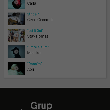
Carla
"Àngel"
Cece Giannotti
"Let It Out"
Stay Homas
"Entre el fum"
Mushka
"Dona'm"
Abril