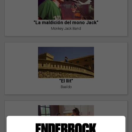
"La maldición del mono Jack"
Monkey Jack Band
"El llit"
Baaldo