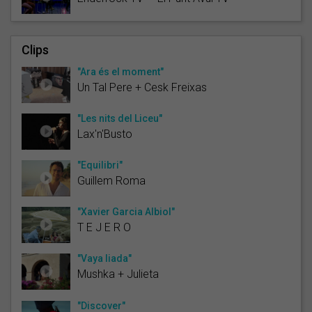
Clips
"Ara és el moment"
Un Tal Pere + Cesk Freixas
"Les nits del Liceu"
Lax'n'Busto
"Equilibri"
Guillem Roma
"Xavier Garcia Albiol"
T E J E R O
"Vaya liada"
Mushka + Julieta
"Discover"