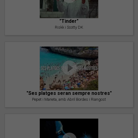
"Tinder"
Riskk i Scotty DK
"Ses platges seran sempre nostres"
Pepet i Marieta, amb Abril Bordes i Riangost