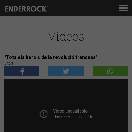
Men
de
nav
Vídeos
"Tots els herois de la revolució francesa"
Litoral