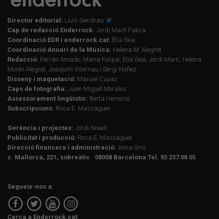
Director editorial:
Lluís Gendrau
Cap de redacció Enderrock:
Jordi Martí Fabra
Coordinació EDR i enderrock.cat:
Èlia Gea
Coordinació Anuari de la Música:
Helena M. Alegret
Redacció:
Ferran Amado, Maria Folqué, Èlia Gea, Jordi Martí, Helena
Morén Alegret, Joaquim Vilarnau i Sergi Núñez
Disseny i maquetació:
Manuel Cuyàs
Caps de fotografia:
Juan Miguel Morales
Assessorament lingüístic:
Berta Herreros
Subscripcions:
Rosa E. Massaguer
Gerència i projectes:
Jordi Novell
Publicitat i producció:
Rosa E. Massaguer
Direcció financera i administració:
Anna Gris
c. Mallorca, 221, sobreàtic · 08008 Barcelona Tel. 93 237 08 05
Segueix-nos a:
Cerca a Enderrock.cat: