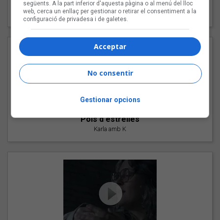
"Les cabres"
següents. A la part inferior d'aquesta pàgina o al menú del lloc
web, cerca un enllaç per gestionar o retirar el consentiment a la
94 Rules amb Compte
configuració de privadesa i de galetes.
Acceptar
No consentir
Gestionar opcions
"Pols d'estrelles"
Karla amb K