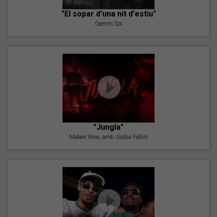
"El sopar d'una nit d'estiu"
Gemm Sol
"Jungla"
Maken Row, amb Gioba Fellini