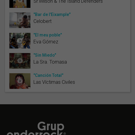
Sr.Wilson & The Island Defenders
"Bar de l'Eixample"
Celobert
"El meu poble"
Eva Gómez
"Sin Miedo"
La Sra. Tomasa
"Canción Total"
Las Víctimas Civiles