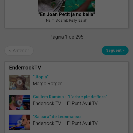
"En Joan Petit ja no balla"
Naim SK amb Kelly Isaiah
Pàgina 1 de 295
< Anterior
Següent >
EnderrockTV
"Utopia"
Marga Rotger
Guillem Ramisa - “L’arbre ple de flors”
Enderrock TV — El Punt Avui TV
"Sa cara" de Leonmanso
Enderrock TV — El Punt Avui TV