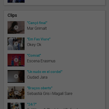
Clips
"Cançó final"
Mar Grimalt
"Em Fas Viure"
Okey Ok
"Comiat"
Escena Erasmus
"Un nudo en el cordel"
Ciudad Jara
"Braços oberts"
Sebastià Gris i Magalí Sare
"24/7"