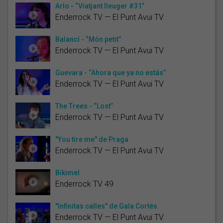
Arlo - “Viatjant lleuger #31”
Enderrock TV — El Punt Avui TV
Balancí - “Món petit”
Enderrock TV — El Punt Avui TV
Guevara - “Ahora que ya no estás”
Enderrock TV — El Punt Avui TV
The Trees - “Lost”
Enderrock TV — El Punt Avui TV
"You tire me" de Praga
Enderrock TV — El Punt Avui TV
Bikimel
Enderrock TV 49
"Infinitas calles" de Gala Cortés
Enderrock TV — El Punt Avui TV