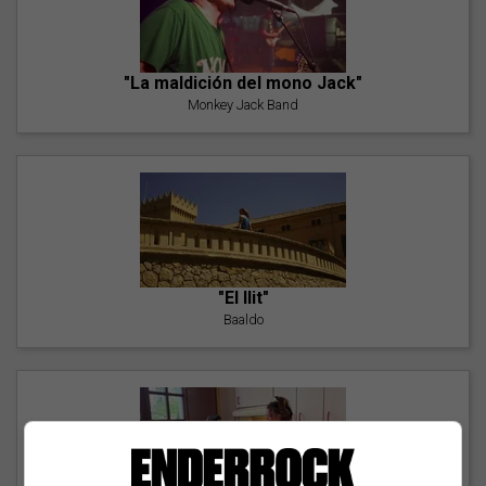
"La maldición del mono Jack"
Monkey Jack Band
"El llit"
Baaldo