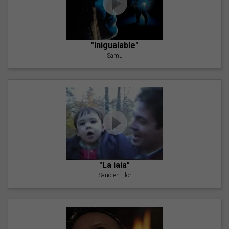
"Inigualable"
Samu
"La iaia"
Saüc en Flor