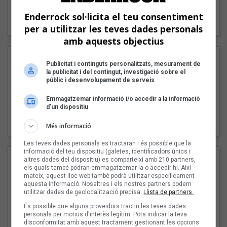
"Lo bueno y lo malo"
Enderrock sol·licita el teu consentiment
Carmen y María
per a utilitzar les teves dades personals
amb aquests objectius
Publicitat i continguts personalitzats, mesurament de
la publicitat i del contingut, investigació sobre el
públic i desenvolupament de serveis
Emmagatzemar informació i/o accedir a la informació
d’un dispositiu
"Posidònia"
Pep Álvarez amb Joan Muntaner (Xanguito)
Més informació
Les teves dades personals es tractaran i és possible que la
informació del teu dispositiu (galetes, identificadors únics i
altres dades del dispositiu) es comparteixi amb 210 partners,
els quals també podran emmagatzemar-la o accedir-hi. Així
mateix, aquest lloc web també podrà utilitzar específicament
aquesta informació. Nosaltres i els nostres partners podem
utilitzar dades de geolocalització precisa.
Llista de partners.
És possible que alguns proveïdors tractin les teves dades
personals per motius d'interès legítim. Pots indicar la teva
disconformitat amb aquest tractament gestionant les opcions