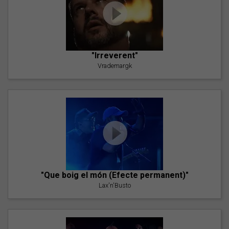
"Irreverent"
Vrademargk
"Que boig el món (Efecte permanent)"
Lax'n'Busto