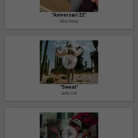
"Aniversari 22"
Alba Grasa
"Sweat"
Sofia Coll