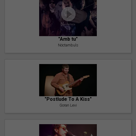
"Amb tu"
Nöctambuls
"Postlude To A Kiss"
Goran Levi