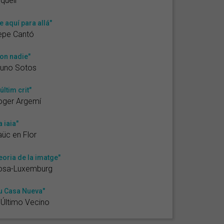
iquell
e aquí para allá"
epe Cantó
on nadie"
runo Sotos
'últim crit"
oger Argemí
a iaia"
üc en Flor
eoria de la imatge"
osa-Luxemburg
u Casa Nueva"
 Último Vecino