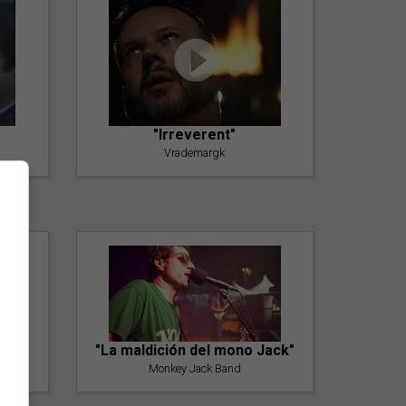
"Irreverent"
Vrademargk
"La maldición del mono Jack"
Monkey Jack Band