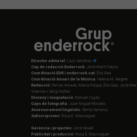
Director editorial:
Lluís Gendrau
Cap de redacció Enderrock:
Jordi Martí Fabra
Coordinació EDR i enderrock.cat:
Èlia Gea
Coordinació Anuari de la Música:
Helena M. Alegret
Redacció:
Ferran Amado, Maria Folqué, Èlia Gea, Jordi Mart
Vilarnau i Sergi Núñez
Disseny i maquetació:
Manuel Cuyàs
Caps de fotografia:
Juan Miguel Morales
Assessorament lingüístic:
Berta Herreros
Subscripcions:
Rosa E. Massaguer
Gerència i projectes:
Jordi Novell
Publicitat i producció:
Rosa E. Massaguer