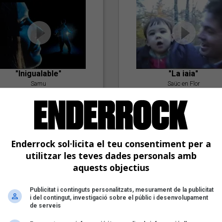
"Inigualable"
"La iaia"
Samu
Saüc en Flor
Enderrock sol·licita el teu consentiment per a
utilitzar les teves dades personals amb
aquests objectius
Publicitat i continguts personalitzats, mesurament de la publicitat
"Postlude To A Kiss"
i del contingut, investigació sobre el públic i desenvolupament
Goran Levi
de serveis
"Amb tu"
Nöctambuls