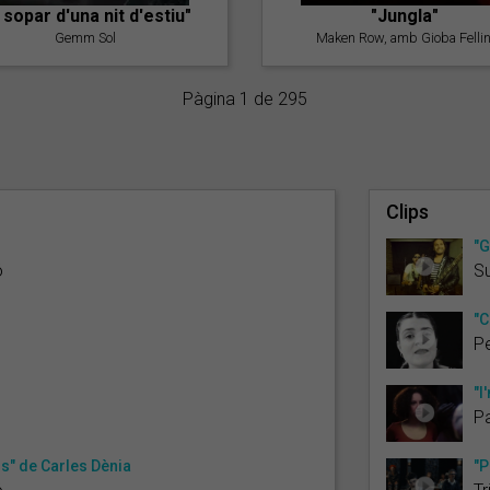
l sopar d'una nit d'estiu"
"Jungla"
Gemm Sol
Maken Row, amb Gioba Fellin
Pàgina 1 de 295
Clips
"G
ó
S
"C
Pe
"I
Pa
s" de Carles Dènia
"P