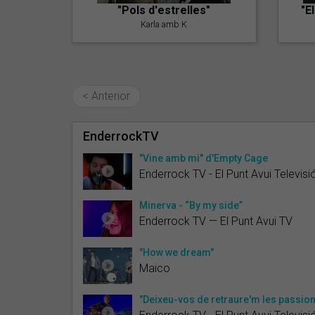
"Pols d'estrelles"
"E
Karla amb K
< Anterior
EnderrockTV
"Vine amb mi" d'Empty Cage
Enderrock TV - El Punt Avui Televisi
Minerva - “By my side”
Enderrock TV — El Punt Avui TV
"How we dream"
Maico
"Deixeu-vos de retraure'm les passion