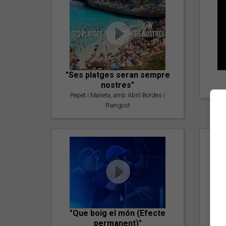
"Ses platges seran sempre
nostres"
Pepet i Marieta, amb Abril Bordes i
Riangost
"Que boig el món (Efecte
permanent)"