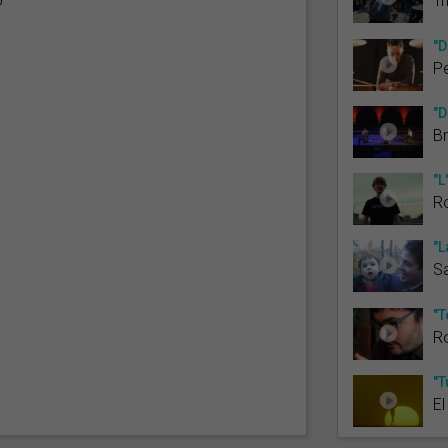
ó
Tr
"D
P
"D
B
"L
R
"L
Sa
"T
R
"T
El