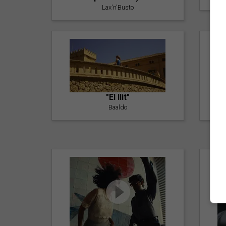
Lax'n'Busto
"El llit"
Baaldo