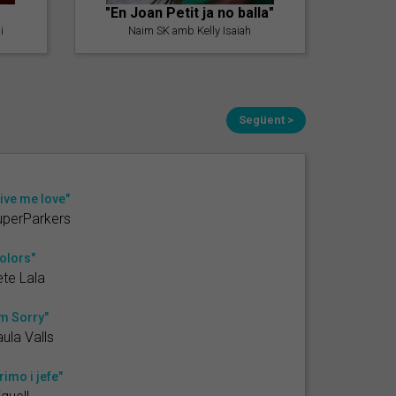
"En Joan Petit ja no balla"
i
Naim SK amb Kelly Isaiah
Següent >
ive me love"
uperParkers
olors"
te Lala
'm Sorry"
ula Valls
rimo i jefe"