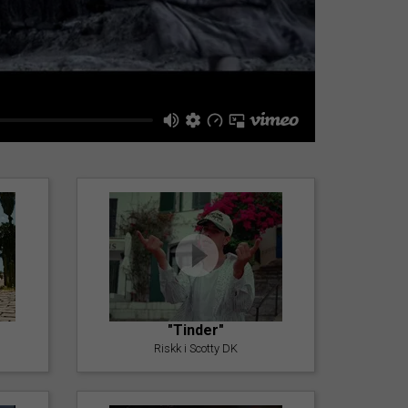
"Tinder"
Riskk i Scotty DK