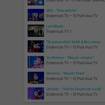
Enderrock TV - El Punt Avui Televisi
Milú - “Vine amb mi”
Enderrock TV — El Punt Avui TV
Lax'n'Busto
Enderrock TV 1
"Ni quinze dies" de Mr & Mrs Jones
Enderrock TV — El Punt Avui TV
Vic Moliner - “Mai per sempre”
Enderrock TV — El Punt Avui TV
4hiverns - “Aturem l’ham”
Enderrock TV — El Punt Avui TV
Ultraido - “Vull fer Esculls de Corall”
Enderrock TV — El Punt Avui TV