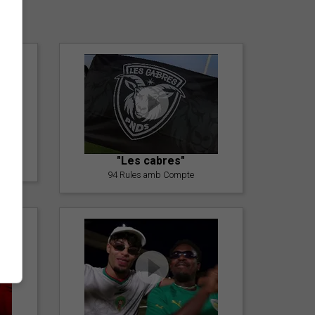
er
"Les cabres"
94 Rules amb Compte