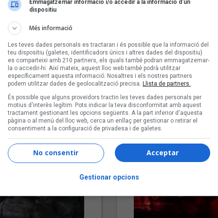
Emmagatzemar informació i/o accedir a la informació d’un
dispositiu
Més informació
Les teves dades personals es tractaran i és possible que la informació del
teu dispositiu (galetes, identificadors únics i altres dades del dispositiu)
es comparteixi amb 210 partners, els quals també podran emmagatzemar-
la o accedir-hi. Així mateix, aquest lloc web també podrà utilitzar
específicament aquesta informació. Nosaltres i els nostres partners
podem utilitzar dades de geolocalització precisa.
Llista de partners.
"Lo bueno y lo malo"
"Posidònia"
És possible que alguns proveïdors tractin les teves dades personals per
Carmen y María
Pep Álvarez amb Joan Muntan
motius d'interès legítim. Pots indicar la teva disconformitat amb aquest
tractament gestionant les opcions següents. A la part inferior d'aquesta
(Xanguito)
pàgina o al menú del lloc web, cerca un enllaç per gestionar o retirar el
consentiment a la configuració de privadesa i de galetes.
No consentir
Acceptar
Gestionar opcions