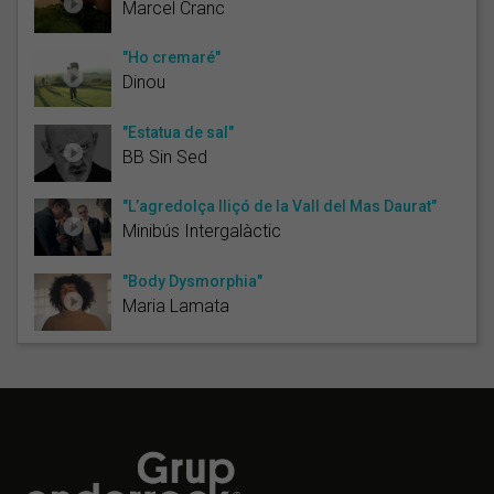
Marcel Cranc
"Ho cremaré"
Dinou
"Estatua de sal"
BB Sin Sed
"L’agredolça lliçó de la Vall del Mas Daurat"
Minibús Intergalàctic
"Body Dysmorphia"
Maria Lamata