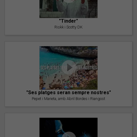
"Tinder"
Riskk i Scotty DK
"Ses platges seran sempre nostres"
Pepet i Marieta, amb Abril Bordes i Riangost