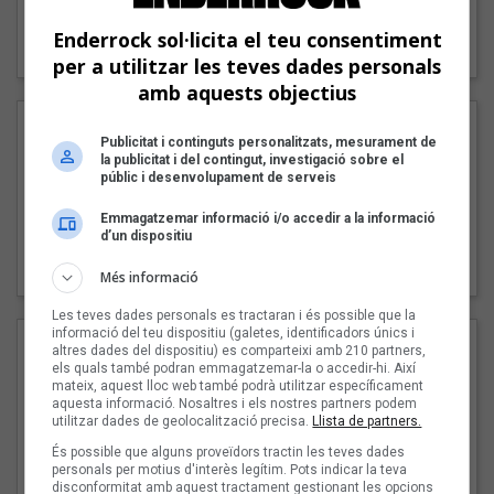
"Lo bueno y lo malo"
Enderrock sol·licita el teu consentiment
Carmen y María
per a utilitzar les teves dades personals
amb aquests objectius
Publicitat i continguts personalitzats, mesurament de
la publicitat i del contingut, investigació sobre el
públic i desenvolupament de serveis
Emmagatzemar informació i/o accedir a la informació
d’un dispositiu
"Posidònia"
Pep Álvarez amb Joan Muntaner (Xanguito)
Més informació
Les teves dades personals es tractaran i és possible que la
informació del teu dispositiu (galetes, identificadors únics i
altres dades del dispositiu) es comparteixi amb 210 partners,
els quals també podran emmagatzemar-la o accedir-hi. Així
mateix, aquest lloc web també podrà utilitzar específicament
aquesta informació. Nosaltres i els nostres partners podem
utilitzar dades de geolocalització precisa.
Llista de partners.
És possible que alguns proveïdors tractin les teves dades
personals per motius d'interès legítim. Pots indicar la teva
disconformitat amb aquest tractament gestionant les opcions