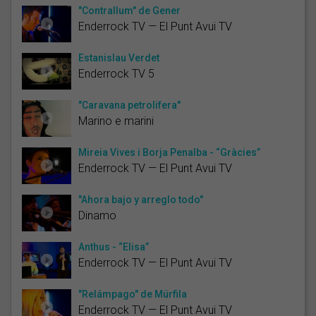
"Contrallum" de Gener
Enderrock TV — El Punt Avui TV
Estanislau Verdet
Enderrock TV 5
"Caravana petrolifera"
Marino e marini
Mireia Vives i Borja Penalba - “Gràcies”
Enderrock TV — El Punt Avui TV
"Ahora bajo y arreglo todo"
Dinamo
Anthus - “Elisa”
Enderrock TV — El Punt Avui TV
"Relámpago" de Mürfila
Enderrock TV — El Punt Avui TV