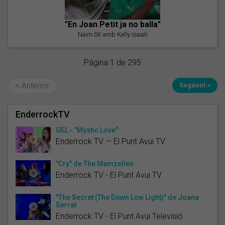
"En Joan Petit ja no balla"
Naim SK amb Kelly Isaiah
Pàgina 1 de 295
< Anterior
Següent >
EnderrockTV
GEL - "Mystic Love"
Enderrock TV — El Punt Avui TV
"Cry" de The Mamzelles
Enderrock TV - El Punt Avui TV
"The Secret (The Down Low Light)" de Joana
Serrat
Enderrock TV - El Punt Avui Televisió