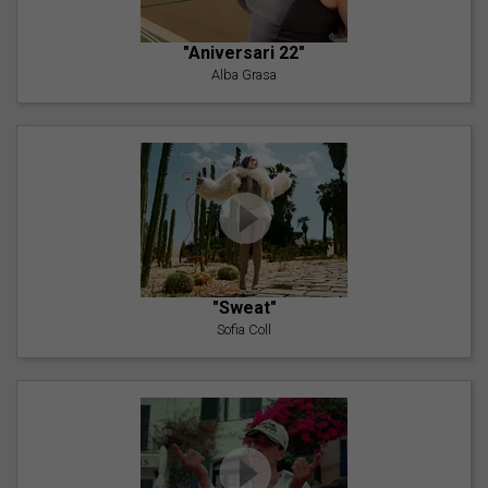
"Aniversari 22"
Alba Grasa
"Sweat"
Sofia Coll