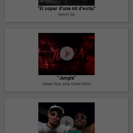
"El sopar d'una nit d'estiu"
Gemm Sol
"Jungla"
Maken Row, amb Gioba Fellini