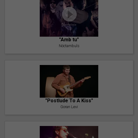
"Amb tu"
Nöctambuls
"Postlude To A Kiss"
Goran Levi