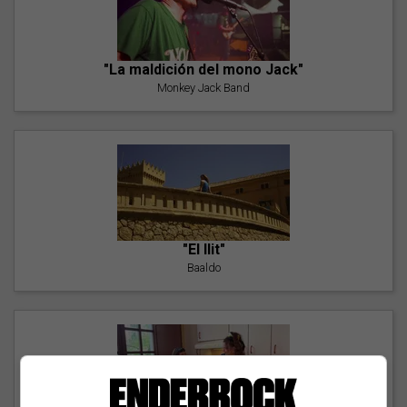
"La maldición del mono Jack"
Monkey Jack Band
"El llit"
Baaldo