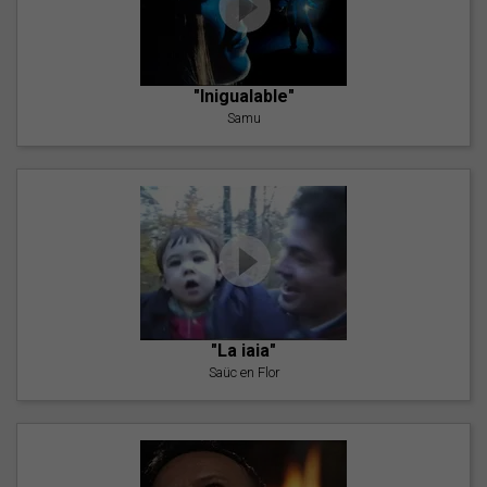
"Inigualable"
Samu
"La iaia"
Saüc en Flor