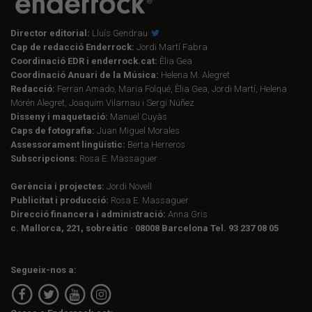
Director editorial:
Lluís Gendrau
Cap de redacció Enderrock:
Jordi Martí Fabra
Coordinació EDR i enderrock.cat:
Èlia Gea
Coordinació Anuari de la Música:
Helena M. Alegret
Redacció:
Ferran Amado, Maria Folqué, Èlia Gea, Jordi Martí, Helena
Morén Alegret, Joaquim Vilarnau i Sergi Núñez
Disseny i maquetació:
Manuel Cuyàs
Caps de fotografia:
Juan Miguel Morales
Assessorament lingüístic:
Berta Herreros
Subscripcions:
Rosa E. Massaguer
Gerència i projectes:
Jordi Novell
Publicitat i producció:
Rosa E. Massaguer
Direcció financera i administració:
Anna Gris
c. Mallorca, 221, sobreàtic · 08008 Barcelona Tel. 93 237 08 05
Segueix-nos a: