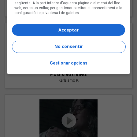
"Les cabres"
següents. A la part inferior d'aquesta pàgina o al menú del lloc
web, cerca un enllaç per gestionar o retirar el consentiment a la
94 Rules amb Compte
configuració de privadesa i de galetes.
Acceptar
No consentir
Gestionar opcions
"Pols d'estrelles"
Karla amb K