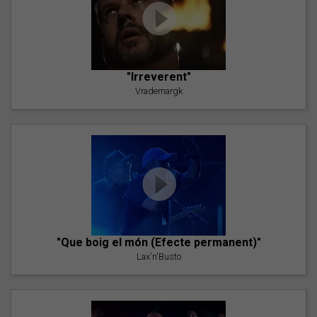
"Irreverent"
Vrademargk
"Que boig el món (Efecte permanent)"
Lax'n'Busto