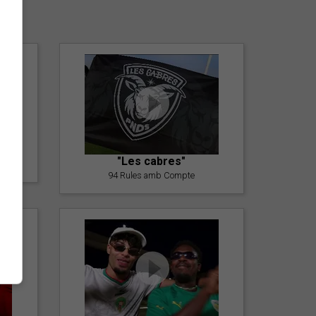
er
"Les cabres"
94 Rules amb Compte