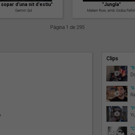
l sopar d'una nit d'estiu"
"Jungla"
Gemm Sol
Maken Row, amb Gioba Fellin
Pàgina 1 de 295
Clips
"B
Do
"A
R
"P
ó
Yu
"C