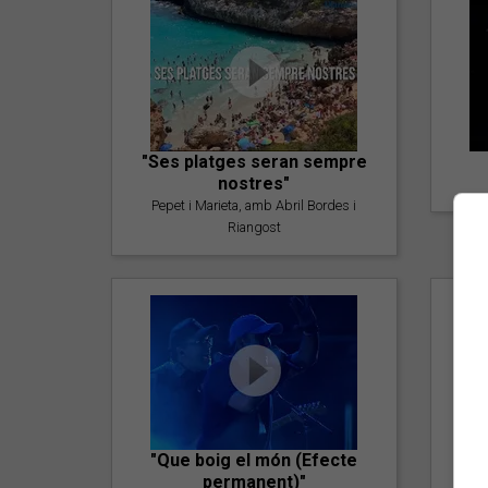
"Ses platges seran sempre
nostres"
Pepet i Marieta, amb Abril Bordes i
Riangost
"Que boig el món (Efecte
permanent)"