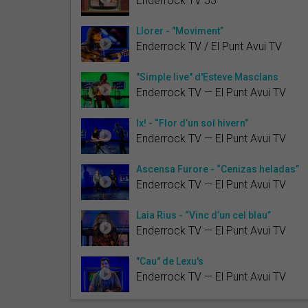
Enderrock TV 53
Llorer - "Moviment”
Enderrock TV / El Punt Avui TV
"Simple live" d'Esteve Masclans
Enderrock TV — El Punt Avui TV
Ix! - “Flor d’un sol hivern”
Enderrock TV — El Punt Avui TV
Ascensa Furore - “Cenizas heladas”
Enderrock TV — El Punt Avui TV
Laia Rius - “Vinc d’un cel blau”
Enderrock TV — El Punt Avui TV
"Cau" de Lexu's
Enderrock TV — El Punt Avui TV