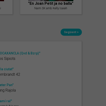
"En Joan Petit ja no balla"
i
Naim SK amb Kelly Isaiah
Següent >
OCAXANCLA (Qvd & Bzrp)"
s Sipiots
 la ciutat"
embrandt 42
eter Pan"
ng Rajola
amí ral"