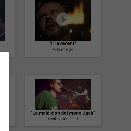
"Irreverent"
Vrademargk
"La maldición del mono Jack"
Monkey Jack Band