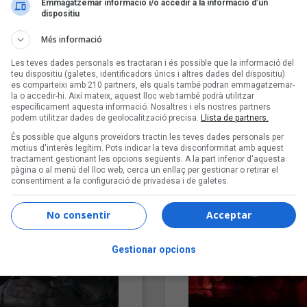
Emmagatzemar informació i/o accedir a la informació d’un
dispositiu
Més informació
Les teves dades personals es tractaran i és possible que la informació del
teu dispositiu (galetes, identificadors únics i altres dades del dispositiu)
es comparteixi amb 210 partners, els quals també podran emmagatzemar-
la o accedir-hi. Així mateix, aquest lloc web també podrà utilitzar
específicament aquesta informació. Nosaltres i els nostres partners
podem utilitzar dades de geolocalització precisa.
Llista de partners.
"Lo bueno y lo malo"
"Posidònia"
És possible que alguns proveïdors tractin les teves dades personals per
Carmen y María
Pep Álvarez amb Joan Muntan
motius d'interès legítim. Pots indicar la teva disconformitat amb aquest
tractament gestionant les opcions següents. A la part inferior d'aquesta
(Xanguito)
pàgina o al menú del lloc web, cerca un enllaç per gestionar o retirar el
consentiment a la configuració de privadesa i de galetes.
No consentir
Acceptar
Gestionar opcions