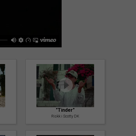
"Tinder"
Riskk i Scotty DK