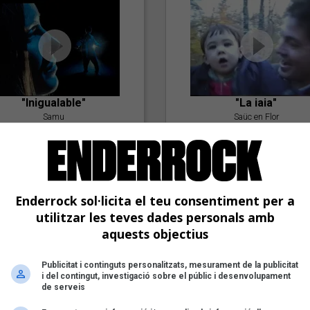
"Inigualable"
"La iaia"
Samu
Saüc en Flor
Enderrock sol·licita el teu consentiment per a
utilitzar les teves dades personals amb
aquests objectius
Publicitat i continguts personalitzats, mesurament de la publicitat
"Postlude To A Kiss"
i del contingut, investigació sobre el públic i desenvolupament
Goran Levi
de serveis
"Amb tu"
Nöctambuls