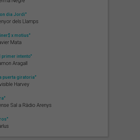
ermà Negre
on dia Jordi"
nyor dels Llamps
iner$ x motius"
vier Mata
l primer intento"
amon Aragall
a puerta giratoria"
visible Harvey
ra"
nse Sal a Ràdio Arenys
ros"
rlus