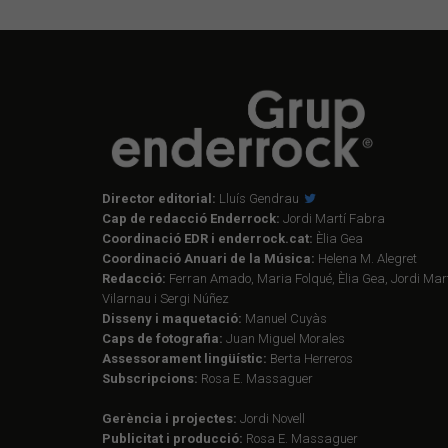
Director editorial:
Lluís Gendrau
Cap de redacció Enderrock:
Jordi Martí Fabra
Coordinació EDR i enderrock.cat:
Èlia Gea
Coordinació Anuari de la Música:
Helena M. Alegret
Redacció:
Ferran Amado, Maria Folqué, Èlia Gea, Jordi Mart
Vilarnau i Sergi Núñez
Disseny i maquetació:
Manuel Cuyàs
Caps de fotografia:
Juan Miguel Morales
Assessorament lingüístic:
Berta Herreros
Subscripcions:
Rosa E. Massaguer
Gerència i projectes:
Jordi Novell
Publicitat i producció:
Rosa E. Massaguer