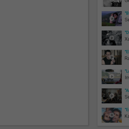
G
"B
Se
"D
Xa
"E
R
"L
In
"A
Se
"E
Ka