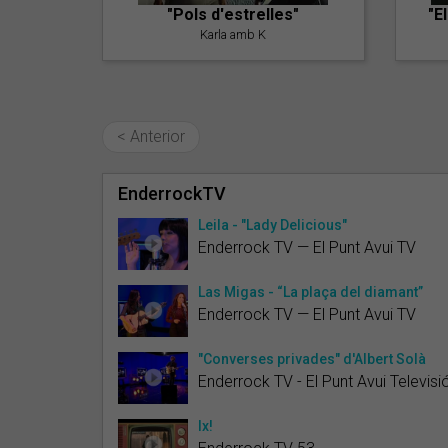
"Pols d'estrelles"
"E
Karla amb K
< Anterior
EnderrockTV
Leila - "Lady Delicious"
Enderrock TV — El Punt Avui TV
Las Migas - “La plaça del diamant”
Enderrock TV — El Punt Avui TV
"Converses privades" d'Albert Solà
Enderrock TV - El Punt Avui Televisi
Ix!