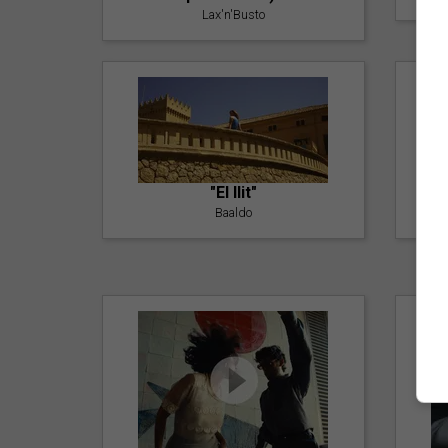
Lax'n'Busto
"El llit"
Baaldo