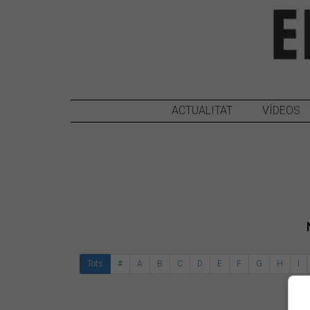
ACTUALITAT
VÍDEOS
Tots
#
A
B
C
D
E
F
G
H
I