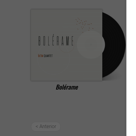
Bolérame
< Anterior