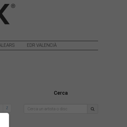
ALEARS
EDR VALENCIÀ
Cerca
Y
Z