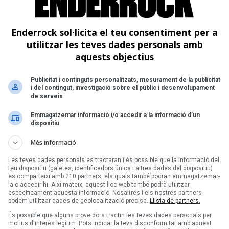
Íntim Quartet
Enderrock sol·licita el teu consentiment per a
utilitzar les teves dades personals amb
aquests objectius
Publicitat i continguts personalitzats, mesurament de la publicitat
i del contingut, investigació sobre el públic i desenvolupament
de serveis
Emmagatzemar informació i/o accedir a la informació d’un
dispositiu
Més informació
Les teves dades personals es tractaran i és possible que la informació del
teu dispositiu (galetes, identificadors únics i altres dades del dispositiu)
es comparteixi amb 210 partners, els quals també podran emmagatzemar-
la o accedir-hi. Així mateix, aquest lloc web també podrà utilitzar
Pàgina 1 de 1
específicament aquesta informació. Nosaltres i els nostres partners
podem utilitzar dades de geolocalització precisa.
Llista de partners.
És possible que alguns proveïdors tractin les teves dades personals per
motius d'interès legítim. Pots indicar la teva disconformitat amb aquest