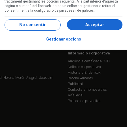
tractament gestionant les opcions següents. A la part inferior d'aquesta
pàgina o al menú del lloc web, cerca un enllaç per gestionar o retirar el
consentiment a la configuració de privadesa i de galetes.
Segueix-nos a:
No consentir
Acceptar
Gestionar opcions
Informació corporativa
Audiència certificada OJD
Notícies corporatives
Història d'Enderrock
í, Helena Morén Alegret, Joaquim
Reconeixements
Publicitat
Contacta amb nosaltres
Avís legal
Política de privacitat