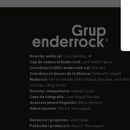
Director editorial:
Lluís Gendrau
Cap de redacció Enderrock:
Jordi Martí Fabra
Coordinació EDR i enderrock.cat:
Èlia Gea
Coordinació Anuari de la Música:
Helena M. Alegret
Redacció:
Ferran Amado, Maria Folqué, Èlia Gea, Jordi Mart
Vilarnau i Sergi Núñez
Disseny i maquetació:
Manuel Cuyàs
Caps de fotografia:
Juan Miguel Morales
Assessorament lingüístic:
Berta Herreros
Subscripcions:
Rosa E. Massaguer
Gerència i projectes:
Jordi Novell
Publicitat i producció:
Rosa E. Massaguer