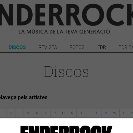
DISCOS
REVISTA
FOTOS
EDR
EDR B
Discos
Navega pels artistes
J
K
L
M
N
O
P
Q
R
S
T
U
V
W
X