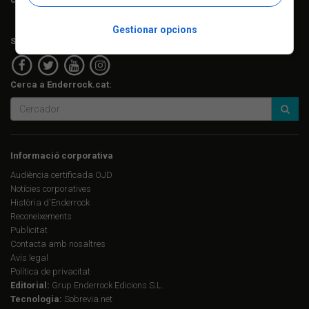
Gestionar opcions
Segueix-nos a:
Cerca a Enderrock.cat:
Informació corporativa
Audiència certificada OJD
Notícies corporatives
Història d'Enderrock
Reconeixements
Publicitat
Contacta amb nosaltres
Avís legal
Política de privacitat
Editorial:
Grup Enderrock Edicions S.L.
Tecnologia:
Sobrevia.net