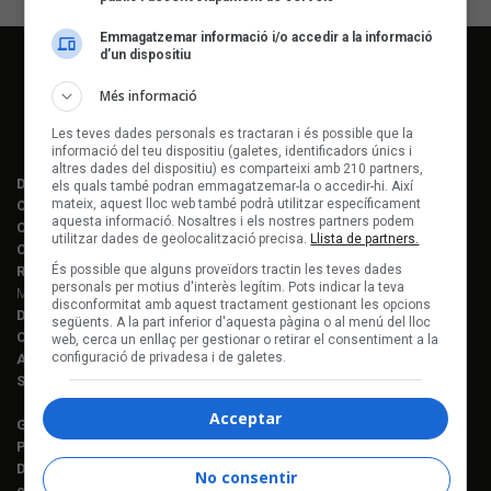
Emmagatzemar informació i/o accedir a la informació
d’un dispositiu
Més informació
Les teves dades personals es tractaran i és possible que la
informació del teu dispositiu (galetes, identificadors únics i
altres dades del dispositiu) es comparteixi amb 210 partners,
Director editorial:
Lluís Gendrau
els quals també podran emmagatzemar-la o accedir-hi. Així
mateix, aquest lloc web també podrà utilitzar específicament
Cap de redacció Enderrock:
Jordi Martí Fabra
aquesta informació. Nosaltres i els nostres partners podem
Coordinació EDR i enderrock.cat:
Èlia Gea
utilitzar dades de geolocalització precisa.
Llista de partners.
Coordinació Anuari de la Música:
Helena M. Alegret
És possible que alguns proveïdors tractin les teves dades
Redacció:
Ferran Amado, Maria Folqué, Èlia Gea, Jordi Martí, Helena
personals per motius d'interès legítim. Pots indicar la teva
Morén Alegret, Joaquim Vilarnau i Sergi Núñez
disconformitat amb aquest tractament gestionant les opcions
Disseny i maquetació:
Manuel Cuyàs
següents. A la part inferior d'aquesta pàgina o al menú del lloc
Caps de fotografia:
Juan Miguel Morales
web, cerca un enllaç per gestionar o retirar el consentiment a la
configuració de privadesa i de galetes.
Assessorament lingüístic:
Berta Herreros
Subscripcions:
Rosa E. Massaguer
Acceptar
Gerència i projectes:
Jordi Novell
Publicitat i producció:
Rosa E. Massaguer
Direcció financera i administració:
Anna Gris
No consentir
c. Mallorca, 221, sobreàtic · 08008 Barcelona Tel. 93 237 08 05