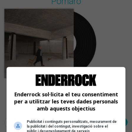
Pomaro
Mundo Pomaro
Enderrock sol·licita el teu consentiment
per a utilitzar les teves dades personals
amb aquests objectius
Pàgina 1 de 1
< Anterior
Publicitat i continguts personalitzats, mesurament de
Següent >
la publicitat i del contingut, investigació sobre el
públic i desenvolupament de serveis