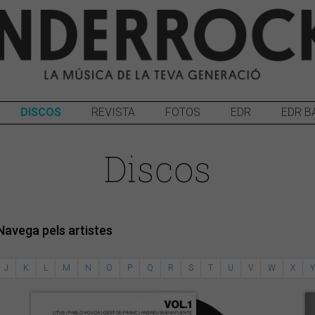
DISCOS
REVISTA
FOTOS
EDR
EDR B
Discos
Navega pels artistes
J
K
L
M
N
O
P
Q
R
S
T
U
V
W
X