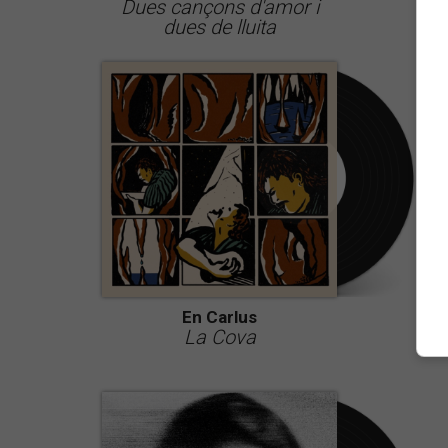
Dues cançons d'amor i
dues de lluita
En Carlus
La Cova