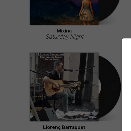
Mixina
Saturday Night
Llorenç Barraquet