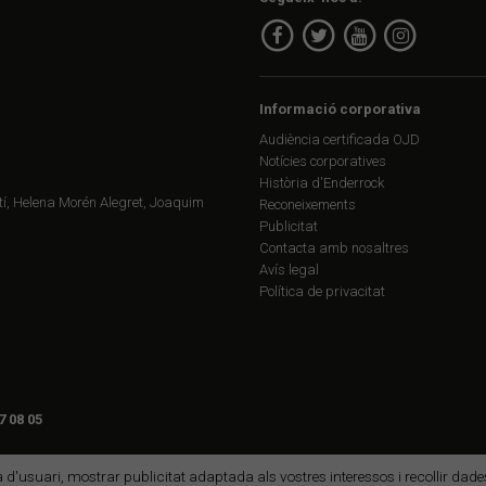
Informació corporativa
Audiència certificada OJD
Notícies corporatives
Història d'Enderrock
í, Helena Morén Alegret, Joaquim
Reconeixements
Publicitat
Contacta amb nosaltres
Avís legal
Política de privacitat
7 08 05
ia d'usuari, mostrar publicitat adaptada als vostres interessos i recollir da