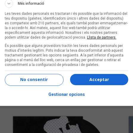
Montörtal
3
Més informació
Les teves dades personals es tractaran i és possible que la informació del
teu dispositiu (galetes, identificadors únics i altres dades del dispositiu)
es comparteixi amb 210 partners, els quals també podran emmagatzemar-
la o accedir-hi. Així mateix, aquest lloc web també podrà utilitzar
específicament aquesta informació. Nosaltres i els nostres partners
podem utilitzar dades de geolocalització precisa.
Llista de partners.
És possible que alguns proveïdors tractin les teves dades personals per
motius d'interès legítim. Pots indicar la teva disconformitat amb aquest
tractament gestionant les opcions següents. A la part inferior d'aquesta
pàgina o al menú del lloc web, cerca un enllaç per gestionar o retirar el
consentiment a la configuració de privadesa i de galetes.
No consentir
Acceptar
Èlia Blasco
Gestionar opcions
L'aigua