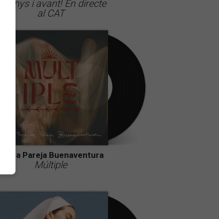
5 anys i avant! En directe
al CAT
Marta Pareja Buenaventura
Múltiple