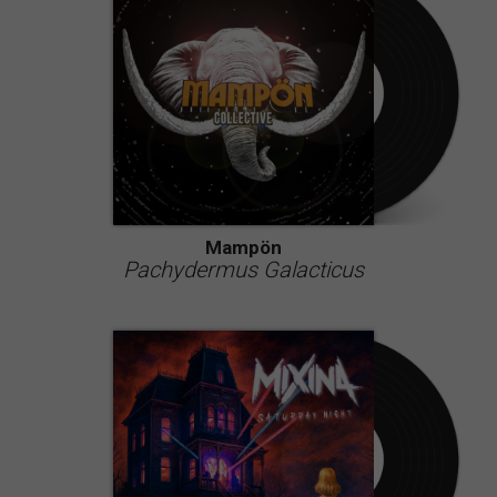
Mampön
Pachydermus Galacticus