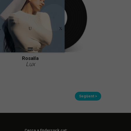
Rosalía
Lux
Següent >
Cerca a Enderrock.cat: