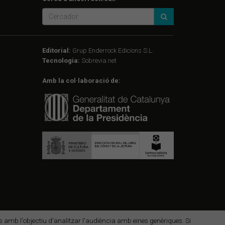
Editorial:
Grup Enderrock Edicions S.L.
Tecnologia:
Sobrevia.net
Amb la col·laboració de:
des amb l'objectiu d'analitzar l'audiència amb eines genèriques. Si