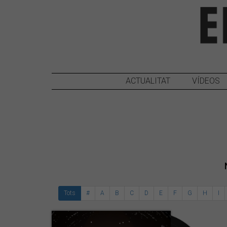
ACTUALITAT
VÍDEOS
Tots
#
A
B
C
D
E
F
G
H
I