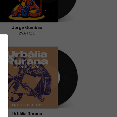
Jorge Gumbau
Barreja
Urbàlia Rurana