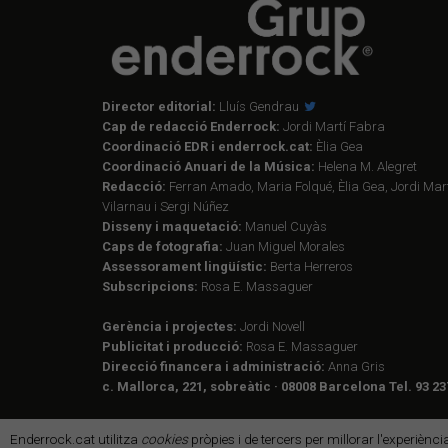
Director editorial:
Lluís Gendrau
Cap de redacció Enderrock:
Jordi Martí Fabra
Coordinació EDR i enderrock.cat:
Èlia Gea
Coordinació Anuari de la Música:
Helena M. Alegret
Redacció:
Ferran Amado, Maria Folqué, Èlia Gea, Jordi Mart
Vilarnau i Sergi Núñez
Disseny i maquetació:
Manuel Cuyàs
Caps de fotografia:
Juan Miguel Morales
Assessorament lingüístic:
Berta Herreros
Subscripcions:
Rosa E. Massaguer
Gerència i projectes:
Jordi Novell
Publicitat i producció:
Rosa E. Massaguer
Direcció financera i administració:
Anna Gris
c. Mallorca, 221, sobreàtic · 08008 Barcelona Tel. 93 23
Enderrock.cat utilitza
cookies
pròpies i de tercers per millorar l'experiènc