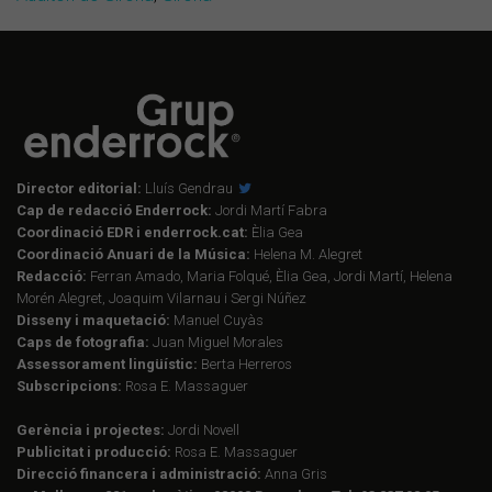
Director editorial:
Lluís Gendrau
Cap de redacció Enderrock:
Jordi Martí Fabra
Coordinació EDR i enderrock.cat:
Èlia Gea
Coordinació Anuari de la Música:
Helena M. Alegret
Redacció:
Ferran Amado, Maria Folqué, Èlia Gea, Jordi Martí, Helena
Morén Alegret, Joaquim Vilarnau i Sergi Núñez
Disseny i maquetació:
Manuel Cuyàs
Caps de fotografia:
Juan Miguel Morales
Assessorament lingüístic:
Berta Herreros
Subscripcions:
Rosa E. Massaguer
Gerència i projectes:
Jordi Novell
Publicitat i producció:
Rosa E. Massaguer
Direcció financera i administració:
Anna Gris