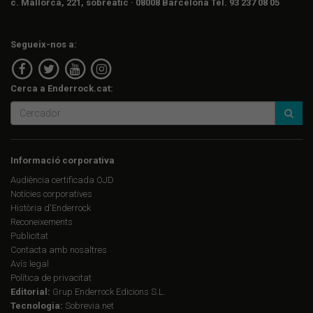
c. Mallorca, 221, sobreàtic · 08008 Barcelona Tel. 93 237 08 05
Segueix-nos a:
Cerca a Enderrock.cat:
Informació corporativa
Audiència certificada OJD
Notícies corporatives
Història d'Enderrock
Reconeixements
Publicitat
Contacta amb nosaltres
Avís legal
Política de privacitat
Editorial:
Grup Enderrock Edicions S.L.
Tecnologia:
Sobrevia.net