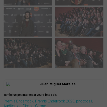
Juan Miguel Morales
També us pot interessar veure fotos de:
Premis Enderrock
,
Premis Enderrock 2020
,
photocall
,
Auditori de Girona
,
Girona