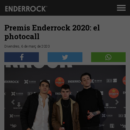
Men
de
nav
Premis Enderrock 2020: el
photocall
Divendres, 6 de març de 2020
Anterior
Segü