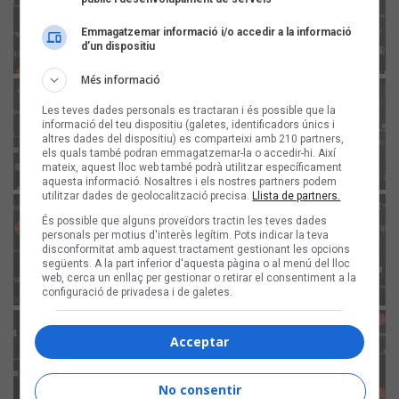
Emmagatzemar informació i/o accedir a la informació
d’un dispositiu
Més informació
Les teves dades personals es tractaran i és possible que la
informació del teu dispositiu (galetes, identificadors únics i
altres dades del dispositiu) es comparteixi amb 210 partners,
els quals també podran emmagatzemar-la o accedir-hi. Així
mateix, aquest lloc web també podrà utilitzar específicament
aquesta informació. Nosaltres i els nostres partners podem
utilitzar dades de geolocalització precisa.
Llista de partners.
És possible que alguns proveïdors tractin les teves dades
personals per motius d'interès legítim. Pots indicar la teva
disconformitat amb aquest tractament gestionant les opcions
següents. A la part inferior d'aquesta pàgina o al menú del lloc
web, cerca un enllaç per gestionar o retirar el consentiment a la
configuració de privadesa i de galetes.
Acceptar
No consentir