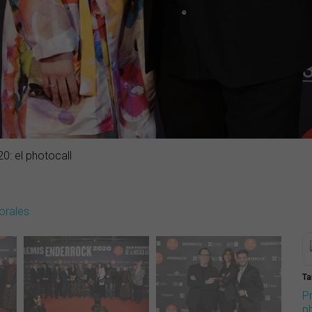
0: el photocall
orales
Ta
P
p