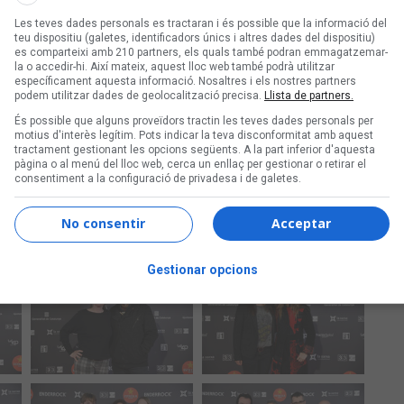
Les teves dades personals es tractaran i és possible que la informació del
teu dispositiu (galetes, identificadors únics i altres dades del dispositiu)
es comparteixi amb 210 partners, els quals també podran emmagatzemar-
la o accedir-hi. Així mateix, aquest lloc web també podrà utilitzar
específicament aquesta informació. Nosaltres i els nostres partners
podem utilitzar dades de geolocalització precisa.
Llista de partners.
És possible que alguns proveïdors tractin les teves dades personals per
motius d'interès legítim. Pots indicar la teva disconformitat amb aquest
tractament gestionant les opcions següents. A la part inferior d'aquesta
pàgina o al menú del lloc web, cerca un enllaç per gestionar o retirar el
consentiment a la configuració de privadesa i de galetes.
No consentir
Acceptar
Gestionar opcions