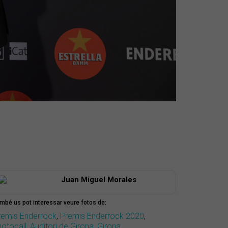
Juan Miguel Morales
mbé us pot interessar veure fotos de:
remis Enderrock
,
Premis Enderrock 2020
,
hotocall
,
Auditori de Girona
,
Girona