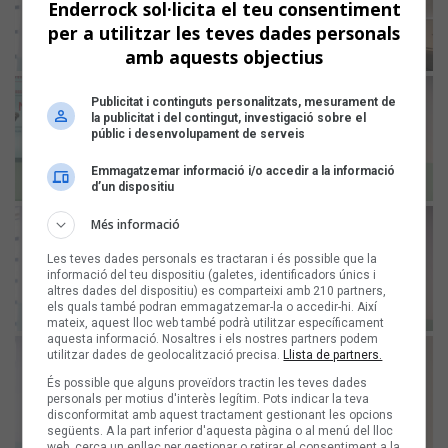
Enderrock sol·licita el teu consentiment
per a utilitzar les teves dades personals
amb aquests objectius
Publicitat i continguts personalitzats, mesurament de
la publicitat i del contingut, investigació sobre el
públic i desenvolupament de serveis
Emmagatzemar informació i/o accedir a la informació
d’un dispositiu
Més informació
Les teves dades personals es tractaran i és possible que la
informació del teu dispositiu (galetes, identificadors únics i
altres dades del dispositiu) es comparteixi amb 210 partners,
els quals també podran emmagatzemar-la o accedir-hi. Així
mateix, aquest lloc web també podrà utilitzar específicament
aquesta informació. Nosaltres i els nostres partners podem
utilitzar dades de geolocalització precisa.
Llista de partners.
És possible que alguns proveïdors tractin les teves dades
personals per motius d'interès legítim. Pots indicar la teva
disconformitat amb aquest tractament gestionant les opcions
següents. A la part inferior d'aquesta pàgina o al menú del lloc
web, cerca un enllaç per gestionar o retirar el consentiment a la