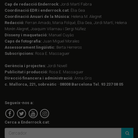
Cap de redacció Enderrock:
Jordi Martí Fabra
Coordinació EDR i enderrock.cat:
Èlia Gea
Coordinació Anuari de la Música:
Helena M. Alegret
Redacció:
Ferran Amado, Maria Folqué, Èlia Gea, Jordi Martí, Helena
Morén Alegret, Joaquim Vilarnau i Sergi Núñez
Disseny i maquetació:
Manuel Cuyàs
Caps de fotografia:
Juan Miguel Morales
Assessorament lingüístic:
Berta Herreros
Subscripcions:
Rosa E. Massaguer
Gerència i projectes:
Jordi Novell
Publicitat i producció:
Rosa E. Massaguer
Direcció financera i administració:
Anna Gris
c. Mallorca, 221, sobreàtic · 08008 Barcelona Tel. 93 237 08 05
Segueix-nos a:
Cerca a Enderrock.cat: