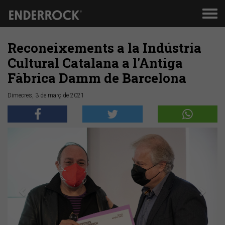
Men
de
nav
Reconeixements a la Indústria
Cultural Catalana a l'Antiga
Fàbrica Damm de Barcelona
Dimecres, 3 de març de 2021
Anterior
Segü