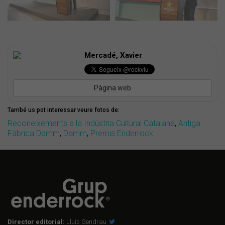
Mercadé, Xavier
Pàgina web
També us pot interessar veure fotos de:
Reconeixements a la Indústria Cultural Catalana
,
Antiga
Fàbrica Damm
,
Damm
,
Premis Enderrock
Director editorial:
Lluís Gendrau