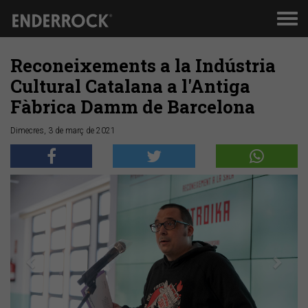
Men
de
nav
Reconeixements a la Indústria
Cultural Catalana a l'Antiga
Fàbrica Damm de Barcelona
Dimecres, 3 de març de 2021
Anterior
Segü