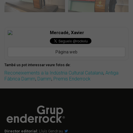
Mercadé, Xavier
Pàgina web
També us pot interessar veure fotos de:
Reconeixements a la Indústria Cultural Catalana
,
Antiga
Fàbrica Damm
,
Damm
,
Premis Enderrock
Director editorial:
Lluís Gendrau