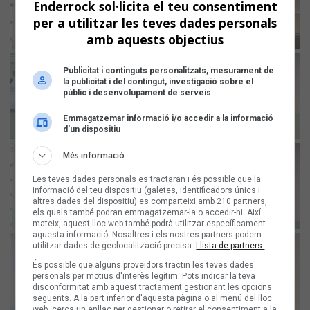
Enderrock sol·licita el teu consentiment
per a utilitzar les teves dades personals
amb aquests objectius
Publicitat i continguts personalitzats, mesurament de
la publicitat i del contingut, investigació sobre el
públic i desenvolupament de serveis
Emmagatzemar informació i/o accedir a la informació
d’un dispositiu
Més informació
Les teves dades personals es tractaran i és possible que la
informació del teu dispositiu (galetes, identificadors únics i
altres dades del dispositiu) es comparteixi amb 210 partners,
els quals també podran emmagatzemar-la o accedir-hi. Així
mateix, aquest lloc web també podrà utilitzar específicament
aquesta informació. Nosaltres i els nostres partners podem
utilitzar dades de geolocalització precisa.
Llista de partners.
És possible que alguns proveïdors tractin les teves dades
personals per motius d'interès legítim. Pots indicar la teva
disconformitat amb aquest tractament gestionant les opcions
següents. A la part inferior d'aquesta pàgina o al menú del lloc
web, cerca un enllaç per gestionar o retirar el consentiment a la