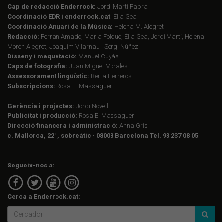
Cap de redacció Enderrock:
Jordi Martí Fabra
Coordinació EDR i enderrock.cat:
Èlia Gea
Coordinació Anuari de la Música:
Helena M. Alegret
Redacció:
Ferran Amado, Maria Folqué, Èlia Gea, Jordi Martí, Helena
Morén Alegret, Joaquim Vilarnau i Sergi Núñez
Disseny i maquetació:
Manuel Cuyàs
Caps de fotografia:
Juan Miguel Morales
Assessorament lingüístic:
Berta Herreros
Subscripcions:
Rosa E. Massaguer
Gerència i projectes:
Jordi Novell
Publicitat i producció:
Rosa E. Massaguer
Direcció financera i administració:
Anna Gris
c. Mallorca, 221, sobreàtic · 08008 Barcelona Tel. 93 237 08 05
Segueix-nos a:
Cerca a Enderrock.cat: