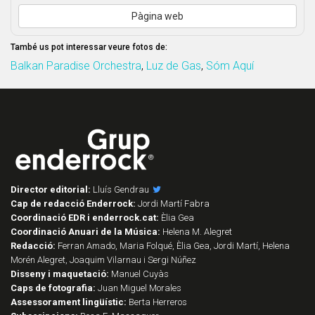
Pàgina web
També us pot interessar veure fotos de:
Balkan Paradise Orchestra
,
Luz de Gas
,
Sóm Aquí
Director editorial:
Lluís Gendrau
Cap de redacció Enderrock:
Jordi Martí Fabra
Coordinació EDR i enderrock.cat:
Èlia Gea
Coordinació Anuari de la Música:
Helena M. Alegret
Redacció:
Ferran Amado, Maria Folqué, Èlia Gea, Jordi Martí, Helena
Morén Alegret, Joaquim Vilarnau i Sergi Núñez
Disseny i maquetació:
Manuel Cuyàs
Caps de fotografia:
Juan Miguel Morales
Assessorament lingüístic:
Berta Herreros