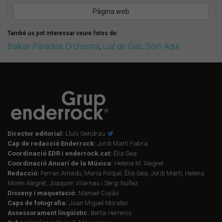
Pàgina web
També us pot interessar veure fotos de:
Balkan Paradise Orchestra
,
Luz de Gas
,
Sóm Aquí
Director editorial:
Lluís Gendrau
Cap de redacció Enderrock:
Jordi Martí Fabra
Coordinació EDR i enderrock.cat:
Èlia Gea
Coordinació Anuari de la Música:
Helena M. Alegret
Redacció:
Ferran Amado, Maria Folqué, Èlia Gea, Jordi Martí, Helena
Morén Alegret, Joaquim Vilarnau i Sergi Núñez
Disseny i maquetació:
Manuel Cuyàs
Caps de fotografia:
Juan Miguel Morales
Assessorament lingüístic:
Berta Herreros