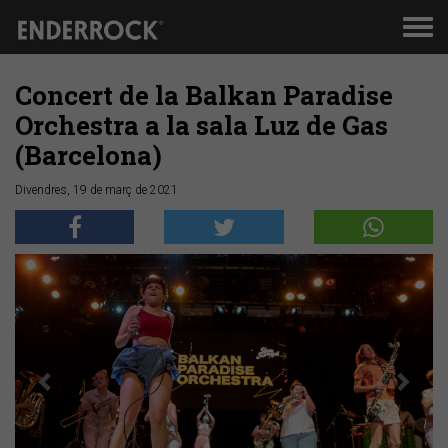
Men
de
nav
Concert de la Balkan Paradise
Orchestra a la sala Luz de Gas
(Barcelona)
Divendres, 19 de març de 2021
Anterior
Segü