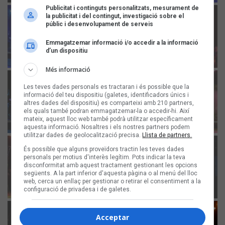
Publicitat i continguts personalitzats, mesurament de
la publicitat i del contingut, investigació sobre el
públic i desenvolupament de serveis
Emmagatzemar informació i/o accedir a la informació
d’un dispositiu
Més informació
Les teves dades personals es tractaran i és possible que la
informació del teu dispositiu (galetes, identificadors únics i
altres dades del dispositiu) es comparteixi amb 210 partners,
els quals també podran emmagatzemar-la o accedir-hi. Així
mateix, aquest lloc web també podrà utilitzar específicament
aquesta informació. Nosaltres i els nostres partners podem
utilitzar dades de geolocalització precisa.
Llista de partners.
És possible que alguns proveïdors tractin les teves dades
personals per motius d'interès legítim. Pots indicar la teva
disconformitat amb aquest tractament gestionant les opcions
següents. A la part inferior d'aquesta pàgina o al menú del lloc
web, cerca un enllaç per gestionar o retirar el consentiment a la
configuració de privadesa i de galetes.
Acceptar